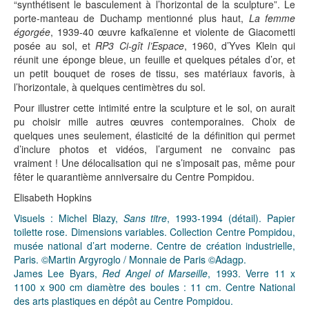
“synthétisent le basculement à l’horizontal de la sculpture”. Le
porte-manteau de Duchamp mentionné plus haut,
La femme
égorgée
, 1939-40 œuvre kafkaïenne et violente de Giacometti
posée au sol, et
RP3 Ci-gît l’Espace
, 1960, d’Yves Klein qui
réunit une éponge bleue, un feuille et quelques pétales d’or, et
un petit bouquet de roses de tissu, ses matériaux favoris, à
l’horizontale, à quelques centimètres du sol.
Pour illustrer cette intimité entre la sculpture et le sol, on aurait
pu choisir mille autres œuvres contemporaines. Choix de
quelques unes seulement, élasticité de la définition qui permet
d’inclure photos et vidéos, l’argument ne convainc pas
vraiment ! Une délocalisation qui ne s’imposait pas, même pour
fêter le quarantième anniversaire du Centre Pompidou.
Elisabeth Hopkins
Visuels : Michel Blazy,
Sans titre
, 1993-1994 (détail). Papier
toilette rose. Dimensions variables. Collection Centre Pompidou,
musée national d’art moderne. Centre de création industrielle,
Paris. ©Martin Argyroglo / Monnaie de Paris ©Adagp.
James Lee Byars,
Red Angel of Marseille
, 1993. Verre 11 x
1100 x 900 cm diamètre des boules : 11 cm. Centre National
des arts plastiques en dépôt au Centre Pompidou.