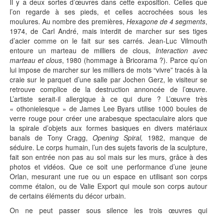
Il y a deux sortes d’œuvres dans cette exposition. Celles que
l’on regarde à ses pieds, et celles accrochées sous les
moulures. Au nombre des premières,
Hexagone de 4 segments
,
1974, de Carl André, mais interdit de marcher sur ses tiges
d’acier comme on le fait sur ses carrés. Jean-Luc Vilmouth
entoure un marteau de milliers de clous,
Interaction avec
marteau et clous
, 1980 (hommage à Bricorama ?). Parce qu’on
lui impose de marcher sur les milliers de mots “vivre” tracés à la
craie sur le parquet d’une salle par Jochen Gerz, le visiteur se
retrouve complice de la destruction annoncée de l’œuvre.
L’artiste serait-il allergique à ce qui dure ? L’œuvre très
« othonielesque » de James Lee Byars utilise 1000 boules de
verre rouge pour créer une arabesque spectaculaire alors que
la spirale d’objets aux formes basiques en divers matériaux
banals de Tony Cragg,
Opening Spiral,
1982, manque de
séduire. Le corps humain, l’un des sujets favoris de la sculpture,
fait son entrée non pas au sol mais sur les murs, grâce à des
photos et vidéos. Que ce soit une performance d’une jeune
Orlan, mesurant une rue ou un espace en utilisant son corps
comme étalon, ou de Valie Export qui moule son corps autour
de certains éléments du décor urbain.
On ne peut passer sous silence les trois œuvres qui