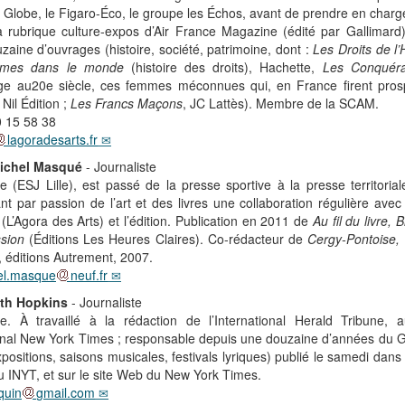
, Globe, le Figaro-Éco, le groupe les Échos, avant de prendre en char
 rubrique culture-expos d’Air France Magazine (édité par Gallimard
zaine d’ouvrages (histoire, société, patrimoine, dont :
Les Droits de 
mes dans le monde
(histoire des droits), Hachette,
Les Conquéra
e au20e siècle, ces femmes méconnues qui, en France firent pros
Nil Édition ;
Les Francs Maçons
, JC Lattès). Membre de la SCAM.
0 15 58 38
lagoradesarts.fr
ichel Masqué
- Journaliste
te (ESJ Lille), est passé de la presse sportive à la presse territorial
nt par passion de l’art et des livres une collaboration régulière avec
e (L’Agora des Arts) et l’édition. Publication en 2011 de
Au fil du livre, B
ssion
(Éditions Les Heures Claires). Co-rédacteur de
Cergy-Pontoise,
, éditions Autrement, 2007.
el.masque
neuf.fr
eth Hopkins
- Journaliste
te. À travaillé à la rédaction de l’International Herald Tribune, a
onal New York Times ; responsable depuis une douzaine d’années du G
positions, saisons musicales, festivals lyriques) publié le samedi dans 
u INYT, et sur le site Web du New York Times.
quin
gmail.com