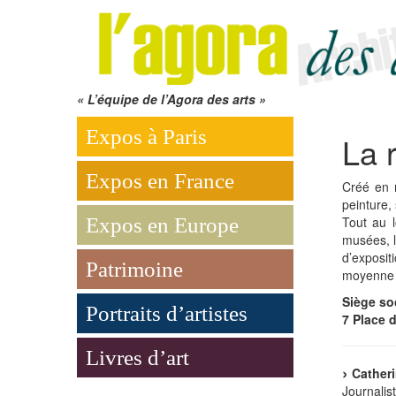
« L’équipe de l’Agora des arts »
Expos à Paris
La 
Expos en France
Créé en
peinture,
Expos en Europe
Tout au l
musées, l
d’exposi
Patrimoine
moyenne 3
Siège soc
Portraits d’artistes
7 Place 
Livres d’art
Catheri
Journalis