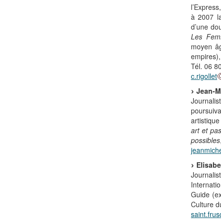
l’Express
à 2007 la
d’une dou
Les Fem
moyen âg
empires), 
Tél. 06 8
c.rigollet
Jean-M
Journalis
poursuiva
artistiqu
art et pa
possibles
jeanmich
Elisab
Journalis
Internati
Guide (ex
Culture d
saint.frus