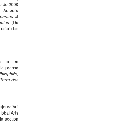
ge de 2000
). Auteure
l’Homme
et
ntes
(Du
pérer des
e, tout en
 la presse
ibliophilie,
 Terre des
ujourd’hui
lobal Arts
la section