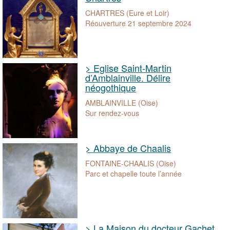
CHARTRES (Eure et Loir)
Réouverture 21 septembre 2024
> Eglise Saint-Martin
d’Amblainville. Délire
néogothique
AMBLAINVILLE (Oise)
Sur rendez-vous
> Abbaye de Chaalis
FONTAINE-CHAALIS (Oise)
Parc et chapelle toute l’année
> La Maison du docteur Gachet