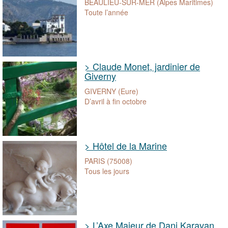
BEAULIEU-SUR-MER (Alpes Maritimes)
Toute l’année
> Claude Monet, jardinier de
Giverny
GIVERNY (Eure)
D’avril à fin octobre
> Hôtel de la Marine
PARIS (75008)
Tous les jours
> L’Axe Majeur de Dani Karavan