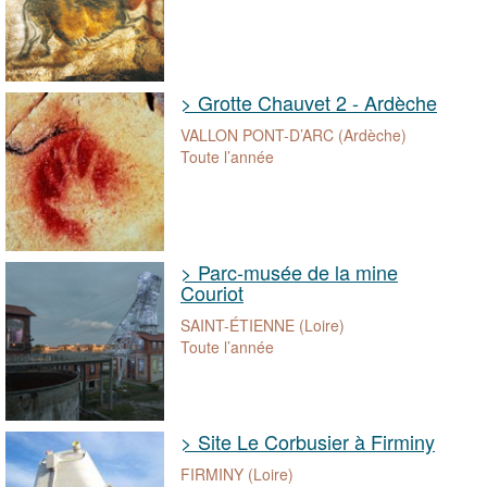
> Grotte Chauvet 2 - Ardèche
VALLON PONT-D’ARC (Ardèche)
Toute l’année
> Parc-musée de la mine
Couriot
SAINT-ÉTIENNE (Loire)
Toute l’année
> Site Le Corbusier à Firminy
FIRMINY (Loire)