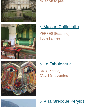
Ne se visite pas
> Maison Caillebotte
YERRES (Essonne)
Toute l’année
> La Fabuloserie
DICY (Yonne)
D’avril à novembre
> Villa Grecque Kérylos