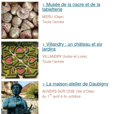
> Musée de la nacre et de la
tabletterie
MERU (Oise)
Toute l’année
> Villandry : un château et six
jardins
VILLANDRY (Indre-et-Loire)
Toute l’année
> La maison-atelier de Daubigny
AUVERS-SUR-OISE (Val d’Oise)
er
du 1
avril à fin octobre