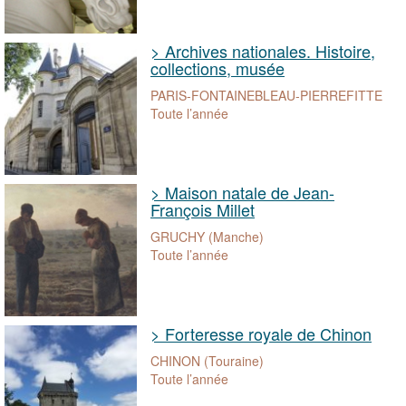
> Archives nationales. Histoire,
collections, musée
PARIS-FONTAINEBLEAU-PIERREFITTE
Toute l’année
> Maison natale de Jean-
François Millet
GRUCHY (Manche)
Toute l’année
> Forteresse royale de Chinon
CHINON (Touraine)
Toute l’année