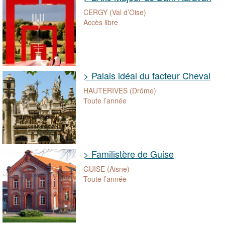
CERGY (Val d’Oise)
Accès libre
> Palais idéal du facteur Cheval
HAUTERIVES (Drôme)
Toute l’année
> Familistère de Guise
GUISE (Aisne)
Toute l’année