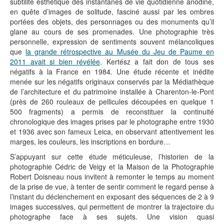
subtilité esthétique des instantanés de vie quotidienne anodine,
en quête d’images de solitude, fasciné aussi par les ombres
portées des objets, des personnages ou des monuments qu’il
glane au cours de ses promenades. Une photographie très
personnelle, expression de sentiments souvent mélancoliques
que
la grande rétrospective au Musée du Jeu de Paume en
2011 avait si bien révélée
. Kertész a fait don de tous ses
négatifs à la France en 1984. Une étude récente et inédite
menée sur les négatifs originaux conservés par la Médiathèque
de l’architecture et du patrimoine installée à Charenton-le-Pont
(près de 260 rouleaux de pellicules découpées en quelque 1
500 fragments) a permis de reconstituer la continuité
chronologique des images prises par le photographe entre 1930
et 1936 avec son fameux Leica, en observant attentivement les
marges, les couleurs, les inscriptions en bordure…
S’appuyant sur cette étude méticuleuse, l’historien de la
photographie Cédric de Veigy et la Maison de la Photographie
Robert Doisneau nous invitent à remonter le temps au moment
de la prise de vue, à tenter de sentir comment le regard pense à
l’instant du déclenchement en exposant des séquences de 2 à 9
images successives, qui permettent de montrer la trajectoire du
photographe face à ses sujets. Une vision quasi