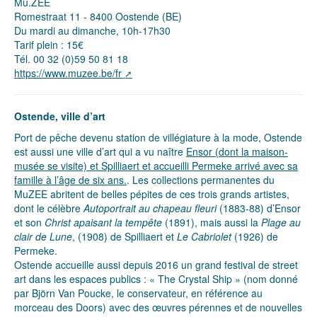
Mu.ZEE
Romestraat 11 - 8400 Oostende (BE)
Du mardi au dimanche, 10h-17h30
Tarif plein : 15€
Tél. 00 32 (0)59 50 81 18
https://www.muzee.be/fr
Ostende, ville d’art
Port de pêche devenu station de villégiature à la mode, Ostende
est aussi une ville d’art qui a vu naître
Ensor (dont la maison-
musée se visite) et Spilliaert et accueilli Permeke arrivé avec sa
famille à l’âge de six ans.
. Les collections permanentes du
MuZEE abritent de belles pépites de ces trois grands artistes,
dont le célèbre
Autoportrait au chapeau fleuri
(1883-88) d’Ensor
et son
Christ apaisant la tempête
(1891), mais aussi la
Plage au
clair de Lune
, (1908) de Spilliaert et
Le Cabriolet
(1926) de
Permeke.
Ostende accueille aussi depuis 2016 un grand festival de street
art dans les espaces publics : « The Crystal Ship » (nom donné
par Björn Van Poucke, le conservateur, en référence au
morceau des Doors) avec des œuvres pérennes et de nouvelles