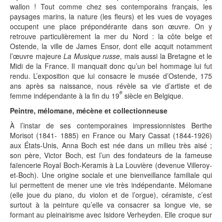
wallon ! Tout comme chez ses contemporains français, les
paysages marins, la nature (les fleurs) et les vues de voyages
occupent une place prépondérante dans son œuvre. On y
retrouve particulièrement la mer du Nord : la côte belge et
Ostende, la ville de James Ensor, dont elle acquit notamment
l’œuvre majeure
La Musique russe
, mais aussi la Bretagne et le
Midi de la France. Il manquait donc qu’un bel hommage lui fut
rendu. L’exposition que lui consacre le musée d’Ostende, 175
ans après sa naissance, nous révèle sa vie d’artiste et de
e
femme indépendante à la fin du 19
siècle en Belgique.
Peintre, mélomane, mécène et collectionneuse
À l’instar de ses contemporaines impressionnistes Berthe
Morisot (1841- 1885) en France ou Mary Cassat (1844-1926)
aux États-Unis, Anna Boch est née dans un milieu très aisé ;
son père, Victor Boch, est l’un des fondateurs de la fameuse
faïencerie Royal Boch-Keramis à La Louvière (devenue Villeroy-
et-Boch). Une origine sociale et une bienveillance familiale qui
lui permettent de mener une vie très indépendante. Mélomane
(elle joue du piano, du violon et de l’orgue), céramiste, c’est
surtout à la peinture qu’elle va consacrer sa longue vie, se
formant au pleinairisme avec Isidore Verheyden. Elle croque sur