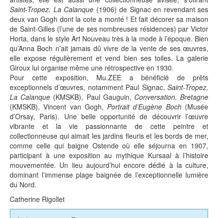
Saint-Tropez, La Calanque
(1906) de Signac en revendant ses
deux van Gogh dont la cote a monté ! Et fait décorer sa maison
de Saint-Gilles (l’une de ses nombreuses résidences) par Victor
Horta, dans le style Art Nouveau très à la mode à l’époque. Bien
qu’Anna Boch n’ait jamais dû vivre de la vente de ses œuvres,
elle expose régulièrement et vend bien ses toiles. La galerie
Giroux lui organise même une rétrospective en 1930.
Pour cette exposition, Mu.ZEE a bénéficié de prêts
exceptionnels d’œuvres, notamment Paul Signac,
Saint-Tropez,
La Calanque
(KMSKB), Paul Gauguin,
Conversation, Bretagne
(KMSKB), Vincent van Gogh,
Portrait d’Eugène Boch
(Musée
d’Orsay, Paris). Une belle opportunité de découvrir l’œuvre
vibrante et la vie passionnante de cette peintre et
collectionneuse qui aimait les jardins fleuris et les bords de mer,
comme celle qui baigne Ostende où elle séjourna en 1907,
participant à une exposition au mythique Kursaal à l’histoire
mouvementée. Un lieu aujourd’hui encore dédié à la culture,
dominant l’immense plage baignée de l’exceptionnelle lumière
du Nord.
Catherine Rigollet