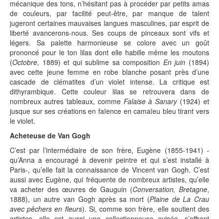
mécanique des tons, n’hésitant pas à procéder par petits amas
de couleurs, par facilité peut-être, par manque de talent
jugeront certaines mauvaises langues masculines, par esprit de
liberté avancerons-nous. Ses coups de pinceaux sont vifs et
légers. Sa palette harmonieuse se colore avec un goût
prononcé pour le ton lilas dont elle habille même les moutons
(
Octobre
, 1889) et qui sublime sa composition
En juin
(1894)
avec cette jeune femme en robe blanche posant près d’une
cascade de clématites d’un violet intense. La critique est
dithyrambique. Cette couleur lilas se retrouvera dans de
nombreux autres tableaux, comme
Falaise à Sanary
(1924) et
jusque sur ses créations en faïence en camaïeu bleu tirant vers
le violet.
Acheteuse de Van Gogh
C’est par l’intermédiaire de son frère, Eugène (1855-1941) -
qu’Anna a encouragé à devenir peintre et qui s’est installé à
Paris-, qu’elle fait la connaissance de Vincent van Gogh. C’est
aussi avec Eugène, qui fréquente de nombreux artistes, qu’elle
va acheter des œuvres de Gauguin (
Conversation, Bretagne
,
1888), un autre van Gogh après sa mort (
Plaine de La Crau
avec pêchers en fleurs
). Si, comme son frère, elle soutient des
artistes, elle est aussi une collectionneuse avisée, s’offrant