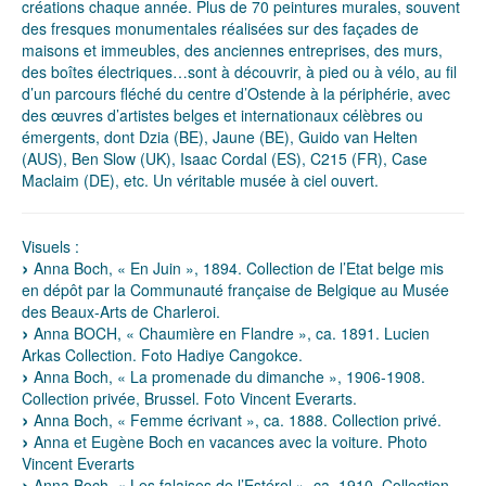
créations chaque année. Plus de 70 peintures murales, souvent
des fresques monumentales réalisées sur des façades de
maisons et immeubles, des anciennes entreprises, des murs,
des boîtes électriques…sont à découvrir, à pied ou à vélo, au fil
d’un parcours fléché du centre d’Ostende à la périphérie, avec
des œuvres d’artistes belges et internationaux célèbres ou
émergents, dont Dzia (BE), Jaune (BE), Guido van Helten
(AUS), Ben Slow (UK), Isaac Cordal (ES), C215 (FR), Case
Maclaim (DE), etc. Un véritable musée à ciel ouvert.
Visuels :
Anna Boch, « En Juin », 1894. Collection de l’Etat belge mis
en dépôt par la Communauté française de Belgique au Musée
des Beaux-Arts de Charleroi.
Anna BOCH, « Chaumière en Flandre », ca. 1891. Lucien
Arkas Collection. Foto Hadiye Cangokce.
Anna Boch, « La promenade du dimanche », 1906-1908.
Collection privée, Brussel. Foto Vincent Everarts.
Anna Boch, « Femme écrivant », ca. 1888. Collection privé.
Anna et Eugène Boch en vacances avec la voiture. Photo
Vincent Everarts
Anna Boch, « Les falaises de l’Estérel », ca. 1910. Collection