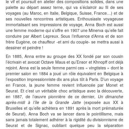
le vif et poursuit en atelier des compositions solides, dans une
palette au départ assez terne, qui va s’éclaircir au fil de ses
voyages (au Maroc, en Italie, Belgique, Suisse, France…) et de
ses nouvelles rencontres artistiques. Enthousiaste voyageuse
immortalisant ses impressions de voyage, Anna Boch est aussi
une femme moderne qui s’offre en 1907 une Minerva qu’elle fait
conduire par Albert Lepreux. Sous l’influence d’Anna et de son
frère Eugène, ce chauffeur -et ami du couple- se mettra aussi à
dessiner et peindre !
En 1885, Anna entre au groupe des XX fondé par son cousin
l’écrivain et avocat Octave Maus et qu’Ensor et Khnopff ont déjà
rejoint. Anna est la seule femme parmi ces « vingtistes » dont le
premier salon en 1884 a joué un rôle équivalent en Belgique à
l’exposition impressionniste dix ans plus tôt à Paris. D’un voyage
en France, la jeune femme revient influencée par Monet et
Seurat. Et c’est un véritable choc artistique avec la découverte,
en 1887, de l’œuvre pionnière de ce dernier,
Un dimanche
après-midi à l’île de la Grande Jatte
(exposée aux XX à
Bruxelles et qu’elle achètera en 1891 après la mort prématurée
de Seurat). Anna Boch va se lancer dans le pointillisme, mais
sans jamais totalement adhérer à la rigidité du divisionnisme de
Seurat et de Signac, oubliant quelque peu la séparation