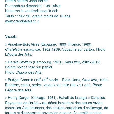
Entrée square Jean Perrin
Du mardi au dimanche, 10h-19h30
Nocturne le vendredi jusqu’à 22h
Tarifs : 15€/12€, gratuit moins de 18 ans.
www.grandpalais.fr
Visuels :
Anselme Boix-Vives (Espagne, 1899- France, 1969).
Châtelaine espagnole
, 1962-1969. Gouache sur carton. Photo
L’Agora des Arts.
Harald Stoffers (Hambourg, 1961),
Sans titre
, 2005-2012.
Feutre noir et rose sur papier.
Photo L’Agora des Arts.
e
e
Bridget Cronnin (19
-20
siècle – États-Unis),
Sans titre
, 1902.
Broderie, coton, perles, velours sur toile (89 x 91 cm). Photo
L’Agora des Arts.
Henry Darger (Chicago, 1961), Extrait de la saga « Dans les
Royaumes de l’irréel » qui décrit le combat des sœurs Vivian
contre les Glandeliniens, des adultes coupables d’esclavage, de
torture et d’assassinat envers les enfants. Aquarelle et mine