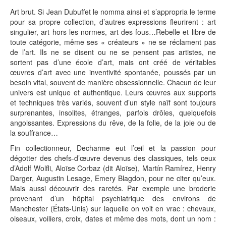
Art brut. Si Jean Dubuffet le nomma ainsi et s’appropria le terme
pour sa propre collection, d’autres expressions fleurirent : art
singulier, art hors les normes, art des fous…Rebelle et libre de
toute catégorie, même ses « créateurs » ne se réclament pas
de l’art. Ils ne se disent ou ne se pensent pas artistes, ne
sortent pas d’une école d’art, mais ont créé de véritables
œuvres d’art avec une inventivité spontanée, poussés par un
besoin vital, souvent de manière obsessionnelle. Chacun de leur
univers est unique et authentique. Leurs œuvres aux supports
et techniques très variés, souvent d’un style naïf sont toujours
surprenantes, insolites, étranges, parfois drôles, quelquefois
angoissantes. Expressions du rêve, de la folie, de la joie ou de
la souffrance…
Fin collectionneur, Decharme eut l’œil et la passion pour
dégotter des chefs-d’œuvre devenus des classiques, tels ceux
d’Adolf Wolfli, Aloïse Corbaz (dit Aloïse), Martín Ramírez, Henry
Darger, Augustin Lesage, Emery Blagdon, pour ne citer qu’eux.
Mais aussi découvrir des raretés. Par exemple une broderie
provenant d’un hôpital psychiatrique des environs de
Manchester (États-Unis) sur laquelle on voit en vrac : chevaux,
oiseaux, voiliers, croix, dates et même des mots, dont un nom :