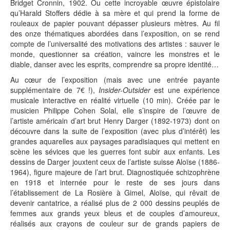
Bridget Cronnin, 1902. Ou cette incroyable œuvre épistolaire
qu’Harald Stoffers dédie à sa mère et qui prend la forme de
rouleaux de papier pouvant dépasser plusieurs mètres. Au fil
des onze thématiques abordées dans l’exposition, on se rend
compte de l’universalité des motivations des artistes : sauver le
monde, questionner sa création, vaincre les monstres et le
diable, danser avec les esprits, comprendre sa propre identité…
Au cœur de l’exposition (mais avec une entrée payante
supplémentaire de 7€ !),
Insider-Outsider
est une expérience
musicale interactive en réalité virtuelle (10 min). Créée par le
musicien Philippe Cohen Solal, elle s’inspire de l’œuvre de
l’artiste américain d’art brut Henry Darger (1892-1973) dont on
découvre dans la suite de l’exposition (avec plus d’intérêt) les
grandes aquarelles aux paysages paradisiaques qui mettent en
scène les sévices que les guerres font subir aux enfants. Les
dessins de Darger jouxtent ceux de l’artiste suisse Aloïse (1886-
1964), figure majeure de l’art brut. Diagnostiquée schizophrène
en 1918 et internée pour le reste de ses jours dans
l’établissement de La Rosière à Gimel, Aloïse, qui rêvait de
devenir cantatrice, a réalisé plus de 2 000 dessins peuplés de
femmes aux grands yeux bleus et de couples d’amoureux,
réalisés aux crayons de couleur sur de grands papiers de