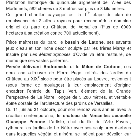
Plantation historique du quadruple alignement de l’Allée des
Mortemets, 582 chênes de 3 mètres sur plus de 3 kilomètres.
re
Ce grand chantier paysager est la 1
étape du plan de
renaissance de 2 allées royales pour reconquérir le domaine
originel du parc du Château de Versailles (Plus de 6000
hectares à sa création contre 700 actuellement).
Pièce maîtresse du parc, le
bassin de Latone
, ses savants
jeux d’eau et son riche décor sculpté par les frères Marsy et
inspiré par
Les Métamorphoses
d’Ovide va être restauré, de
même que ses vastes parterres.
Persée délivrant Andromède
et le
Milon de Crotone
, ces
deux chefs-d’œuvre de Pierre Puget retirés des jardins du
e
Château au XIX
siècle pour être placés au Louvre, reviennent
(sous forme de moulages) à leur emplacement d’origine
encadrer l’entrée du Tapis Vert, élément de la Grande
Perspective de Le Nôtre, longue de 3 200 mètres, et véritable
épine dorsale de l’architecture des jardins de Versailles.
Du 11 juin au 31 octobre, pour son rendez-vous annuel avec la
création contemporaine,
le château de Versailles accueille
Giuseppe Penone
. L’artiste, chef de file de l’Arte Povera,
rythmera les jardins de Le Nôtre avec ses sculptures d’arbres
dans lesquelles végétal et minéral se mêlent pour dévoiler leur