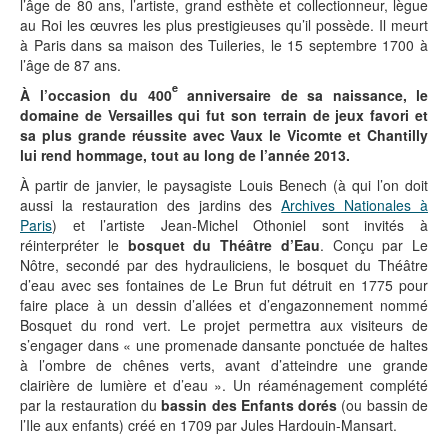
l’âge de 80 ans, l’artiste, grand esthète et collectionneur, lègue
au Roi les œuvres les plus prestigieuses qu’il possède. Il meurt
à Paris dans sa maison des Tuileries, le 15 septembre 1700 à
l’âge de 87 ans.
e
À l’occasion du 400
anniversaire de sa naissance, le
domaine de Versailles qui fut son terrain de jeux favori et
sa plus grande réussite avec Vaux le Vicomte et Chantilly
lui rend hommage, tout au long de l’année 2013.
À partir de janvier, le paysagiste Louis Benech (à qui l’on doit
aussi la restauration des jardins des
Archives Nationales à
Paris
) et l’artiste Jean-Michel Othoniel sont invités à
réinterpréter le
bosquet du Théâtre d’Eau
. Conçu par Le
Nôtre, secondé par des hydrauliciens, le bosquet du Théâtre
d’eau avec ses fontaines de Le Brun fut détruit en 1775 pour
faire place à un dessin d’allées et d’engazonnement nommé
Bosquet du rond vert. Le projet permettra aux visiteurs de
s’engager dans « une promenade dansante ponctuée de haltes
à l’ombre de chênes verts, avant d’atteindre une grande
clairière de lumière et d’eau ». Un réaménagement complété
par la restauration du
bassin des Enfants dorés
(ou bassin de
l’Ile aux enfants) créé en 1709 par Jules Hardouin-Mansart.