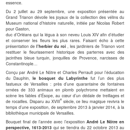
essence.
Du 2 juillet au 29 septembre, une exposition présentée au
Grand Trianon dévoile les joyaux de la collection des vélins du
Museum national d’histoire naturelle, initiée par Nicolas Robert
pour Gaston,
duc d’Orléans qui la légua à son neveu Louis XIV afin d’étudier
et conserver les fleurs les plus rares. Faisant écho à cette
présentation de
l’herbier du roi
, les jardiniers de Trianon vont
restituer le fleurissement historique des parterres avec des
jacinthes bleue turquin, jonquilles de Provence, narcisses de
Constantinople…
Conçu par André Le Nôtre et Charles Perrault pour l’éducation
du Dauphin,
le bosquet du Labyrinthe
fut l’un des plus
fastueux de Versailles : près d’une quarantaine de fontaines
ornées de 333 animaux en plomb polychrome mettaient en
scène les fables d’Ésope, au cœur d’un dédale de treillages et
e
de rocailles. Disparu au XVIII
siècle, ce lieu magique revivra le
temps d’une exposition, de septembre 2013 à janvier 2014, à la
bibliothèque municipale de Versailles.
Bouquet final de l’année avec l’exposition
André Le Nôtre en
perspective, 1613-2013
qui se tiendra du 22 octobre 2013 au