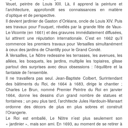
Vouet, peintre de Louis XIII. Là, il apprend la peinture et
l’architecture, approfondit ses connaissances en matière
d’optique et de perspective.
Il devient jardinier de Gaston d’Orléans, oncle de Louis XIV. Puis
ses travaux pour Fouquet, révélés par la grande fête de Vaux-
Le-Vicomte (en 1661) et des gravures immédiatement diffusées,
lui attirent une réputation internationale. C’est en 1662 qu’il
commence les premiers travaux pour Versailles simultanément
à ceux des jardins de Chantilly pour le Grand Condé.
À Versailles, Le Nôtre redessine les terrasses, les avenues, les
allées, les bosquets, les jardins, multiplie les topiaires, glisse
partout des surprises avec deux obsessions : l’équilibre et la
fantaisie de l’ensemble.
Il ne travaillera pas seul. Jean-Baptiste Colbert, Surintendant
des bâtiments du Roi, de 1664 à 1683, dirige le chantier ;
Charles Le Brun, nommé Premier Peintre du Roi en janvier
1664, donne les dessins d’un grand nombre de statues et
fontaines ; un peu plus tard, l’architecte Jules Hardouin-Mansart
ordonne des décors de plus en plus sobres et construit
l’Orangerie.
Le Roi est emballé, Le Nôtre n’est plus seulement son
« jardinier », mais son ami. En 1693, au moment de se retirer à