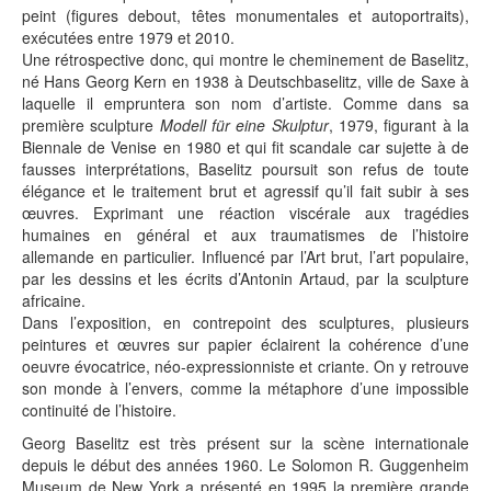
peint (figures debout, têtes monumentales et autoportraits),
exécutées entre 1979 et 2010.
Une rétrospective donc, qui montre le cheminement de Baselitz,
né Hans Georg Kern en 1938 à Deutschbaselitz, ville de Saxe à
laquelle il empruntera son nom d’artiste. Comme dans sa
première sculpture
Modell für eine Skulptur
, 1979, figurant à la
Biennale de Venise en 1980 et qui fit scandale car sujette à de
fausses interprétations, Baselitz poursuit son refus de toute
élégance et le traitement brut et agressif qu’il fait subir à ses
œuvres. Exprimant une réaction viscérale aux tragédies
humaines en général et aux traumatismes de l’histoire
allemande en particulier. Influencé par l’Art brut, l’art populaire,
par les dessins et les écrits d’Antonin Artaud, par la sculpture
africaine.
Dans l’exposition, en contrepoint des sculptures, plusieurs
peintures et œuvres sur papier éclairent la cohérence d’une
oeuvre évocatrice, néo-expressionniste et criante. On y retrouve
son monde à l’envers, comme la métaphore d’une impossible
continuité de l’histoire.
Georg Baselitz est très présent sur la scène internationale
depuis le début des années 1960. Le Solomon R. Guggenheim
Museum de New York a présenté en 1995 la première grande