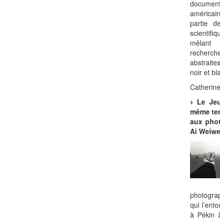
documenta
américai
partie de
scienti
mêlant
recherc
abstraite
noir et bl
Catherine
Le Je
même te
aux phot
Ai Weiwe
photogra
qui l’ent
à Pékin 