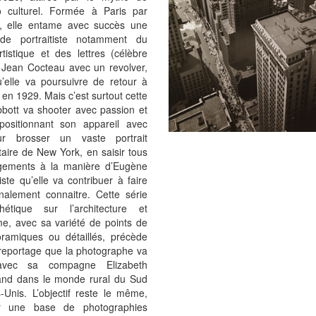
do culturel. Formée à Paris par
 elle entame avec succès une
 de portraitiste notamment du
istique et des lettres (célèbre
 Jean Cocteau avec un revolver,
’elle va poursuivre de retour à
en 1929. Mais c’est surtout cette
Abbott va shooter avec passion et
 positionnant son appareil avec
ur brosser un vaste portrait
ire de New York, en saisir tous
gements à la manière d’Eugène
tiste qu’elle va contribuer à faire
onalement connaitre. Cette série
hétique sur l’architecture et
me, avec sa variété de points de
ramiques ou détaillés, précède
reportage que la photographe va
vec sa compagne Elizabeth
nd dans le monde rural du Sud
-Unis. L’objectif reste le même,
er une base de photographies