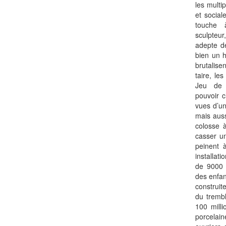
les multi
et social
touche à
sculpteu
adepte d
bien un 
brutalise
taire, le
Jeu de 
pouvoir c
vues d’un
mais auss
colosse 
casser u
peinent 
installat
de 9000 c
des enfan
construit
du tremb
100 mill
porcelain