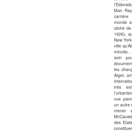
l’Eldora
Man Ray,
carrière
monde art
cliché de
1926), qu
New York 
ville qu’
minutie,
soin po
documenta
les chan
Atget, ar
internati
très est
l’urbanis
vue pano
un autre 
mener a
McCausla
des Etats
constitu