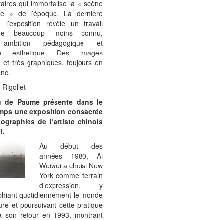
ires qui immortalise la « scène
ne » de l’époque. La dernière
 l’exposition révèle un travail
fique beaucoup moins connu,
 ambition pédagogique et
he esthétique. Des images
s et très graphiques, toujours en
anc.
 Rigollet
u de Paume présente dans le
mps une exposition consacrée
ographies de l’artiste chinois
i.
Au début des
années 1980, Ai
Weiwei a choisi New
York comme terrain
d’expression, y
phiant quotidiennement le monde
oure et poursuivant cette pratique
à son retour en 1993, montrant