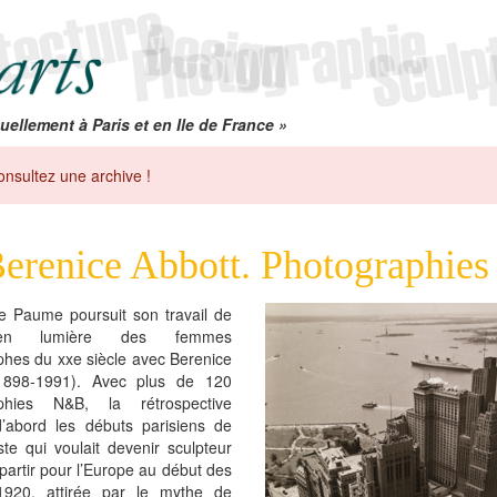
uellement à Paris et en Ile de France »
onsultez une archive !
erenice Abbott. Photographies
e Paume poursuit son travail de
en lumière des femmes
hes du xxe siècle avec Berenice
1898-1991). Avec plus de 120
aphies N&B, la rétrospective
’abord les débuts parisiens de
iste qui voulait devenir sculpteur
partir pour l’Europe au début des
920, attirée par le mythe de