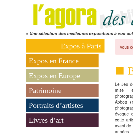
« Une sélection des meilleures expositions à voir act
Expos à Paris
Vous c
Expos en France
B
Expos en Europe
Le Jeu d
Patrimoine
mise 
photograp
Abbott (
Portraits d’artistes
photogr
évoque d
Livres d’art
cette art
avant de 
années 1