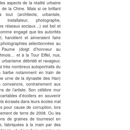
ples aspects de la réalité urbaine
e de la Chine. Mais si ce brillant
 tout (architecte, urbaniste,
r, installateur, photographe,
es réseaux sociaux…) est bel et
homme engagé que les autorités
nt, harcèlent et aimeraient faire
s photographies sélectionnées au
Paume (doigt d’honneur au
hinois… et à la Tour Eiffel, nus,
 urbanisme débridé et ravageur,
i très nombreux autoportraits du
à barbe notamment en train de
ne urne de la dynastie des Han)
à convaincre, contrairement aux
ions de l’artiste. Son célèbre mur
artables d’écoliers en souvenir
ts écrasés dans leurs écoles mal
es pour cause de corruption, lors
lement de terre de 2008. Ou les
ions de graines de tournesol en
e, fabriquées à la main par des