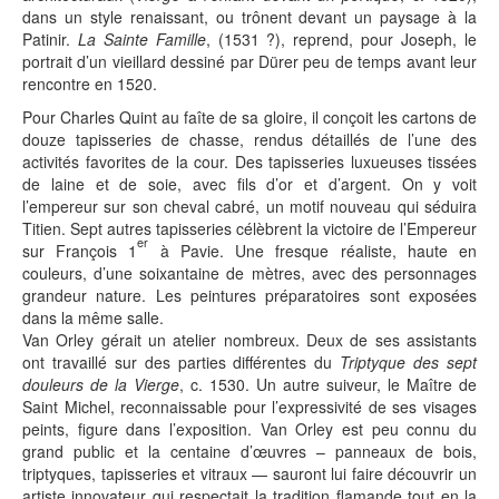
dans un style renaissant, ou trônent devant un paysage à la
Patinir.
La Sainte Famille
, (1531 ?), reprend, pour Joseph, le
portrait d’un vieillard dessiné par Dürer peu de temps avant leur
rencontre en 1520.
Pour Charles Quint au faîte de sa gloire, il conçoit les cartons de
douze tapisseries de chasse, rendus détaillés de l’une des
activités favorites de la cour. Des tapisseries luxueuses tissées
de laine et de soie, avec fils d’or et d’argent. On y voit
l’empereur sur son cheval cabré, un motif nouveau qui séduira
Titien. Sept autres tapisseries célèbrent la victoire de l’Empereur
er
sur François 1
à Pavie. Une fresque réaliste, haute en
couleurs, d’une soixantaine de mètres, avec des personnages
grandeur nature. Les peintures préparatoires sont exposées
dans la même salle.
Van Orley gérait un atelier nombreux. Deux de ses assistants
ont travaillé sur des parties différentes du
Triptyque des sept
douleurs de la Vierge
, c. 1530. Un autre suiveur, le Maître de
Saint Michel, reconnaissable pour l’expressivité de ses visages
peints, figure dans l’exposition. Van Orley est peu connu du
grand public et la centaine d’œuvres – panneaux de bois,
triptyques, tapisseries et vitraux — sauront lui faire découvrir un
artiste innovateur qui respectait la tradition flamande tout en la