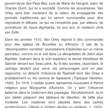
gouvernance des Pays-Bas, puis de Marie de Hongrie, sœur de
Charles Quint, qui lui a succédé. Comme les souveraines, Van
Orley sera bien conscient de la valeur de propagande des
portraits traditionnels qui lui seront commandés pour être
reproduits et diffusés, ce qui ne l’empêche pas, par ailleurs, de
portraiturer de hauts dignitaires, tel son ami, le médecin Joris
van Zelle.
Dans les années 1510, Van Orley répond à des commandes
pour des églises de Bruxelles ou d’Anvers. Il use de la
“décomposition narrative” (successions d’épisodes sur un même
panneau), comme on le voit dans
La décapitation de Saint Jean
Baptiste
, insérant dans le coin supérieur la danse frénétique de
Salomé devant son beau-père. Au fil des années, cependant, le
cadrage devient plus serré, les personnages sont en plan
rapproché, on détecte l’influence de Raphaël dont Van Orley a
probablement vu les cartons de tapisserie (
Triptyque Haneton
,
1520). En 1518, il réalise quatre tapisseries luxueuses à thème
religieux pour Marguerite d’Autriche. On y sent l’influence
italienne dans le traitement des paysages. Simultanément, lui et
son atelier peignent des tableaux de dévotion, de taille plus
modeste. Les madones sont placées dans des cadres
architecturaux (
Vierge à l’enfant devant un portique
, c. 1520),