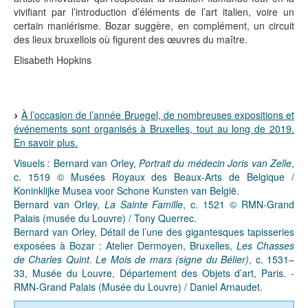
vivifiant par l’introduction d’éléments de l’art italien, voire un
certain maniérisme. Bozar suggère, en complément, un circuit
des lieux bruxellois où figurent des œuvres du maître.
Elisabeth Hopkins
À l’occasion de l’année Bruegel, de nombreuses expositions et
événements sont organisés à Bruxelles, tout au long de 2019.
En savoir plus.
Visuels : Bernard van Orley,
Portrait du médecin Joris van Zelle
,
c. 1519 © Musées Royaux des Beaux-Arts de Belgique /
Koninklijke Musea voor Schone Kunsten van België.
Bernard van Orley,
La Sainte Famille
, c. 1521 © RMN-Grand
Palais (musée du Louvre) / Tony Querrec.
Bernard van Orley, Détail de l’une des gigantesques tapisseries
exposées à Bozar : Atelier Dermoyen, Bruxelles,
Les Chasses
de Charles Quint. Le Mois de mars (signe du Bélier)
, c. 1531–
33, Musée du Louvre, Département des Objets d’art, Paris. -
RMN-Grand Palais (Musée du Louvre) / Daniel Arnaudet.