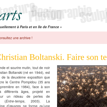
uellement à Paris et en Ile de France »
onsultez une archive !
hristian Boltanski. Faire son 
onde et sourire mutin, tout de noir
istian Boltanski (né en 1944), est
e de la deuxième exposition que
acre le Centre Pompidou (35 ans
 première en 1984), face à son
à différents âges, projeté en
sur un rideau de perles de
ue (
Entre-temps
, 2003). La
aine d’œuvres ne forme qu’une