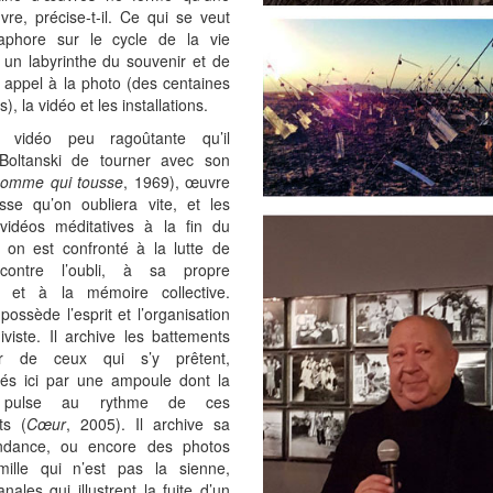
re, précise-t-il. Ce qui se veut
phore sur le cycle de la vie
un labyrinthe du souvenir et de
ait appel à la photo (des centaines
), la vidéo et les installations.
a vidéo peu ragoûtante qu’il
Boltanski de tourner avec son
homme qui tousse
, 1969), œuvre
sse qu’on oubliera vite, et les
vidéos méditatives à la fin du
 on est confronté à la lutte de
e contre l’oubli, à sa propre
 et à la mémoire collective.
 possède l’esprit et l’organisation
iviste. Il archive les battements
 de ceux qui s’y prêtent,
tés ici par une ampoule dont la
e pulse au rythme de ces
ts (
Cœur
, 2005). Il archive sa
ndance, ou encore des photos
mille qui n’est pas la sienne,
nales qui illustrent la fuite d’un