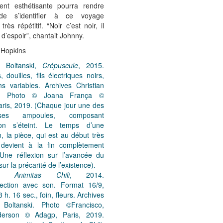
nt esthétisante pourra rendre
e de s’identifier à ce voyage
rès répétitif. “Noir c’est noir, il
 d’espoir”, chantait Johnny.
 Hopkins
: Boltanski,
Crépuscule
, 2015.
 douilles, fils électriques noirs,
s variables. Archives Christian
ki. Photo © Joana França ©
ris, 2019. (Chaque jour une des
uses ampoules, composant
lation s’éteint. Le temps d’une
n, la pièce, qui est au début très
, devient à la fin complètement
Une réflexion sur l’avancée du
ur la précarité de l’existence).
ski,
Animitas Chili
, 2014.
jection avec son. Format 16/9,
 h. 16 sec., foin, fleurs. Archives
n Boltanski. Photo ©Francisco,
derson © Adagp, Paris, 2019.