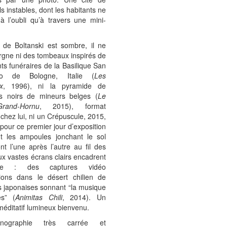
ls instables, dont les habitants ne
 à l’oubli qu’à travers une mini-
 de Boltanski est sombre, il ne
gne ni des tombeaux inspirés de
 funéraires de la Basilique San
co de Bologne, Italie (
Les
x
, 1996), ni la pyramide de
s noirs de mineurs belges (
Le
Grand-Hornu
, 2015), format
 chez lui, ni un Crépuscule, 2015,
pour ce premier jour d’exposition
t les ampoules jonchant le sol
ont l’une après l’autre au fil des
ux vastes écrans clairs encadrent
tie : des captures vidéo
ations dans le désert chilien de
s japonaises sonnant “la musique
s” (
Animitas Chili
, 2014). Un
ditatif lumineux bienvenu.
nographie très carrée et