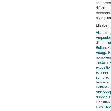
sombreme
difficil
mémoriel t
n’y a plus
Elisabeth
Visuels 
Ampoules,
dimension
Boltans
Adagp, Pa
nombre
l’instal
expositio
éclairée
sombre. 
temps et s
Boltan
Vidéopro
durée : 13
Christia
Rios An