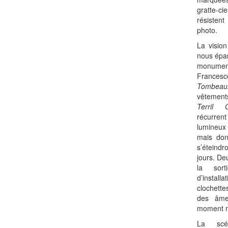
gratte-cie
résistent
photo.
La vision
nous épar
monuments
Frances
Tombeau
vêtement
Terril 
récurrent
lumineux 
mais don
s’éteindr
jours. De
la sor
d’install
clochette
des âme
moment mé
La scé