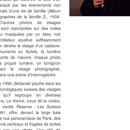
arqué par les évènements non
als d’une vie de famille (
Album
raphies de la famille D.
, 1939-
D’autres photos de visages
sont reproduites sur des voiles
ou masquées par un tissu noir
ntilateur soulève suffisamment
n devine le visage d’un cadavre.
uments ou Autels, la lumière
partie de l’œuvre, chaque photo
sa propre lumière, un lumignon
sur le visage photographié,
s une scène d’interrogatoire.
de 1990, Boltanski pioche dans les
écrologiques suisses des visages
s qu’il regroupe en diverses
ions. Le thème, nous dit la notice,
a vanité. Réserve :
Les Suisses
991, offre, devant la large baie
ne vue panoramique de Paris, des
ts verticaux et fragiles de boites
s par une photo. Une cité de