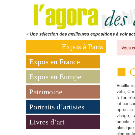
« Une sélection des meilleures expositions à voir act
Expos à Paris
Vous c
Expos en France
C
Expos en Europe
Bouille r
Patrimoine
vêtu, Chr
à l’entré
lui cons
Portraits d’artistes
après la
visage, 
Livres d’art
boucle 
plastiq
cinquant