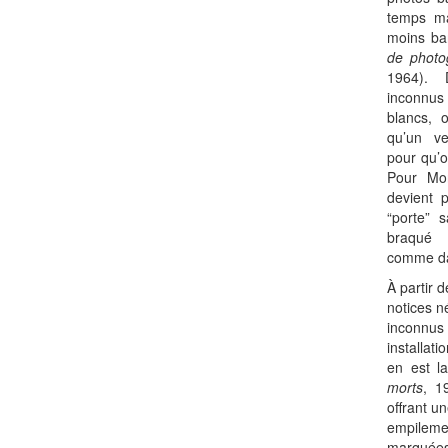
temps m
moins ban
de photog
1964). 
inconnus 
blancs, 
qu’un ve
pour qu’o
Pour Mon
devient 
“porte” 
braqué 
comme dan
À partir 
notices n
inconnu
installat
en est l
morts
, 1
offrant u
empilemen
marquée