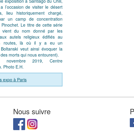
ne exposition à Santiago du Chili,
 a l’occasion de visiter le désert
a, lieu historiquement chargé,
par un camp de concentration
 Pinochet. Le titre de cette série
s vient du nom donné par les
aux autels religieux édifiés au
s routes, là où il y a eu un
 Boltanski veut ainsi évoquer la
des morts qui nous entourent).
ki, novembre 2019, Centre
. Photo E.H.
s expo à Paris
Nous suivre
P