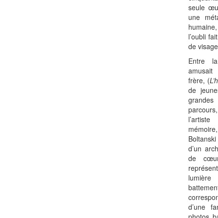
seule œuv
une méta
humaine, 
l’oubli f
de visages
Entre l
amusait 
frère, (
L’
de jeune
grandes 
parcours,
l’artist
mémoire,
Boltanski
d’un arch
de cœur
représen
lumièr
battemen
correspo
d’une fa
photos ba