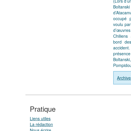
(Lors d’u
Boltanski
d’Atacam
occupé 
voulu par
d’œuvre
Chiliens 
bord de
accident.
présence 
Boltans
Pompidou
Archive
Pratique
Liens utiles
La rédaction
Nous écrire