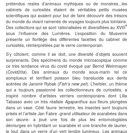
prétendus restes d’animaux mythiques ou de monstres...les
cabinets de curiosités étaient de véritables petits musées
scientifiques qui avaient pour but de faire découvrir des trésors
du monde du vivant ramenés de voyages toujours plus lointains.
e
Des collections qui se sont rationalisées et diversifiées au XVIII
sous l’influence des Lumières. L’exposition du Musverre
présente un florilège des différentes facettes du cabinet de
curiosités, réinterprétées par le verre contemporain.
S’y côtoient, comme il se doit, une diversité d’objets souvent
surprenants. Des spécimens du monde microscopique comme
ce très tendance virus du covid évoqué par Bernd Weinmayer
(
Covid20a
). Des animaux du monde sous-marin tel ce
somptueux et terrifiant poisson bleu translucide aux dents
acérées de Jaromir Rybak (
Fish’s new pet
). L’herbier, un thème
qui a toujours passionné les collectionneurs de curiosités, a
inspiré nombre d’artistes verriers contemporains dont Lilla
Tabasso avec un très réaliste
Agapanthus
aux fleurs plongées
dans un vase. Côté faune terrestre, les insectes sont toujours
prisés et l’artiste Jan Fabre -grand utilisateur de scarabées dans
son œuvre- a joué une fois de plus les entomologistes
démiurges en hybridant un scarabée et une branche de laurier,
le tout dans un verre d’un vert tendre lumineux. Les animaux