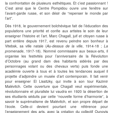
la confrontation de plusieurs esthétiques. Et c’est passionnant !
C’est ainsi que le Centre Pompidou ouvre une fenêtre sur
l’avant-garde russe, et son désir de “repenser le monde par
l’art”.
Dès 1918, le gouvernement bolchévique fait de l’éducation des
populations une priorité et confie aux artistes le soin de leur
enseigner l’histoire et l’art. Marc Chagall, juif et citoyen russe à
part entière depuis 1917, est revenu peindre son bonheur à
Vitebsk, sa ville natale (
Au-dessus de la ville
, 1914-18 ;
La
promenade
, 1917-18). Nommé commissaire aux beaux-arts, il
organise les festivités pour l’anniversaire de la Révolution
d’Octobre (au grand dam des habitants sidérés par des
personnages volant ou des chevaux verts) puis fonde une
académie ouverte à tous et à toutes les tendances auquel il
projette d’adjoindre un musée d’art contemporain. Il fait venir
pour enseigner El Lissitzky, qui invite à son tour Kazimir
Malévitch. Cette ouverture que Chagall veut expérimentale,
révolutionnaire et pluraliste lui vaudra en 1920 la désertion de
ses étudiants séduits par cette “nouvelle forme d’harmonie”, à
savoir le suprématisme de Malévitch, et son propre départ de
l’école. Celle-ci devient pourtant une référence pour
l’enseignement des arts, avec la création du collectif Ounovis