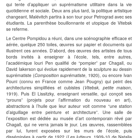
qui tente d’appliquer un suprématisme utilitaire dans la vie
quotidienne et sociale. Deux ans plus tard, la politique artistique
changeant, Malévitch partira à son tour pour Petrograd avec ses
étudiants. La parenthèse bouillonnante et utopique de Vitebsk
se referme.
Le Centre Pompidou a réuni, dans une scénographie efficace et
aérée, quelque 250 toiles, œuvres sur papier et documents qui
illustrent ces années. D’abord, des œuvres des artistes de tous
bords invités à enseigner à l’école, tels, entre autres,
l’académique Iouri Pen qualifié de “pompier” par Chagall, ou
David Iakerson qui évolue rapidement de la sculpture au dessin
suprématiste (
Composition suprématiste
, 1920), ou encore Ivan
Pouni (connu en France comme Jean Pougny) qui peint des
architectures simplifiées et cubistes (
Vitebsk, petite maison
,
1919). Puis El Lissitzky, enseignant versatile, qui conçoit ses
“prouns” (projets pour l’affirmation du nouveau en art),
abstractions à l’huile que leur auteur voit comme “une station
d’aiguillage entre peinture et architecture”. Une salle de
l’exposition est dédiée au musée d’art contemporain rêvé par
Chagall, qui ne verra jamais le jour. Les œuvres, rassemblées
par lui, furent exposées sur les murs de l’école, puis
disséminées à partir de 1922 (
Les lutteurs
, 1909-10 de Natalia