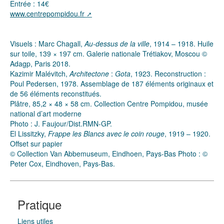
Entrée : 14€
www.centrepompidou.fr
Visuels : Marc Chagall,
Au-dessus de la ville
, 1914 – 1918. Huile
sur toile, 139 × 197 cm. Galerie nationale Trétiakov, Moscou ©
Adagp, Paris 2018.
Kazimir Malévitch,
Architectone
:
Gota
, 1923. Reconstruction :
Poul Pedersen, 1978. Assemblage de 187 éléments originaux et
de 56 éléments reconstitués.
Plâtre, 85,2 × 48 × 58 cm. Collection Centre Pompidou, musée
national d’art moderne
Photo : J. Faujour/Dist.RMN-GP.
El Lissitzky,
Frappe les Blancs avec le coin rouge
, 1919 – 1920.
Offset sur papier
© Collection Van Abbemuseum, Eindhoen, Pays-Bas Photo : ©
Peter Cox, Eindhoven, Pays-Bas.
Pratique
Liens utiles