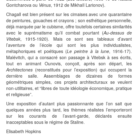
Gontcharova ou
Vénus
, 1912 de Mikhaïl Larionov).
Chagall est bien présent sur les cimaises avec une quarantaine
de peintures, gouaches et crayons ; son esthétique personnelle,
déjà marquée par le cubisme, offre toutefois certaines similarités
avec le suprématisme qu’il combat pourtant (
Au-dessus de
Vitebsk
, 1915-1920). Mais ce sont ses tableaux d’avant
l’aventure de l’école qui sont les plus individualistes,
métaphoriques et poétiques (
Le peintre à la lune
, 1916-17).
Malévitch, qui a consacré son passage à Vitebsk à ses écrits,
tout en animant Ounovis, conçoit, après son départ, les
Architectones
(reconstitués pour l’exposition) qui occupent la
dernière salle. Assemblages de dizaines de formes
géométriques simples, ces projets architecturaux se veulent
non-utilitaires, et “libres de toute idéologie économique, pratique
et religieuse”.
Une exposition d’autant plus passionnante que l’on sait que
quelques années plus tard, les thèmes réalistes l’emporteront
sur les courants de l’avant-garde, déclarés ensuite
inacceptables sous le régime de Staline.
Elisabeth Hopkins