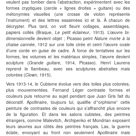
veulent pas tomber dans l’abstraction, expérimentent avec les
formes cryptiques (cercle + lignes droites = guitare) ou des
métonymies visuelles (une crosse de violon représente
l’instrument) et des lettres essaimées ici et là. À chacun de
décrypter. Plus tard, on voit fleurir collages, assemblages,
papiers collés (Braque,
Le petit éclaireur
, 1913). L’œuvre bi-
dimensionnelle devient objet ; Picasso peint
Nature morte à la
chaise cannée
, 1912 sur une toile cirée et ceint l’œuvre ovale
d’une corde en guise de cadre. À force de tentatives sur les
formes, les volumes et les matériaux simples, l’œuvre devient
sculpture (
Grande guitare
, 1914, Picasso). Henri Laurens
reprend le flambeau, avec ses sculptures abstraites mais
colorées (
Clown
, 1915).
Vers 1913-14, le Cubisme évolue vers des toiles plus colorées,
plus mouvementées. Fernand Léger contraste formes et
couleurs puis retourne au sujet pendant que Juan Gris fait du
décoratif. Apollinaire, toujours lui, qualifie d’“orphisme” cette
peinture de contrastes de couleurs qui s’affranchit plus encore
de la figuration. Et dans les salons cubistes, des peintres
étrangers, comme Malevitch, Archipenko et Mondrian exposent
leurs œuvres aux côtés des peintres français. Las, la guerre
éclate, envoyant au front non seulement Apollinaire mais