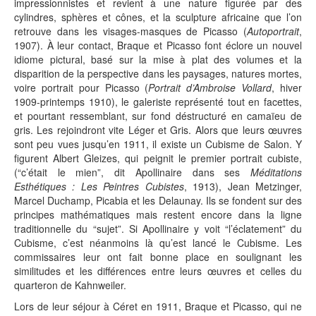
impressionnistes et revient à une nature figurée par des
cylindres, sphères et cônes, et la sculpture africaine que l’on
retrouve dans les visages-masques de Picasso (
Autoportrait
,
1907). À leur contact, Braque et Picasso font éclore un nouvel
idiome pictural, basé sur la mise à plat des volumes et la
disparition de la perspective dans les paysages, natures mortes,
voire portrait pour Picasso (
Portrait d’Ambroise Vollard
, hiver
1909-printemps 1910), le galeriste représenté tout en facettes,
et pourtant ressemblant, sur fond déstructuré en camaïeu de
gris. Les rejoindront vite Léger et Gris. Alors que leurs œuvres
sont peu vues jusqu’en 1911, il existe un Cubisme de Salon. Y
figurent Albert Gleizes, qui peignit le premier portrait cubiste,
(“c’était le mien”, dit Apollinaire dans ses
Méditations
Esthétiques : Les Peintres Cubistes
, 1913), Jean Metzinger,
Marcel Duchamp, Picabia et les Delaunay. Ils se fondent sur des
principes mathématiques mais restent encore dans la ligne
traditionnelle du “sujet”. Si Apollinaire y voit “l’éclatement” du
Cubisme, c’est néanmoins là qu’est lancé le Cubisme. Les
commissaires leur ont fait bonne place en soulignant les
similitudes et les différences entre leurs œuvres et celles du
quarteron de Kahnweiler.
Lors de leur séjour à Céret en 1911, Braque et Picasso, qui ne