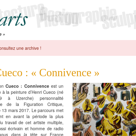
e »
onsultez une archive !
ueco : « Connivence »
ion
Cueco : Connivence
est un
à la peinture d’Henri Cueco (né
 à Uzerche) personnalité
e de la Figuration Critique,
e 13 mars 2017. Le parcours met
t en avant la période la plus
u travail de cet artiste multiple,
ussi écrivain et homme de radio
ous dans la tête
sur France