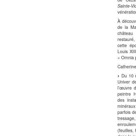
Sainte-Vic
vénératio
À découvr
de la Ma
château 
restauré
cette ép
Louis XII
« Omnia pr
Catherine
Du 10 ma
Univer de
l’œuvre
peintre 
des inst
minéraux
parfois d
tressag
enroulem
(feuilles