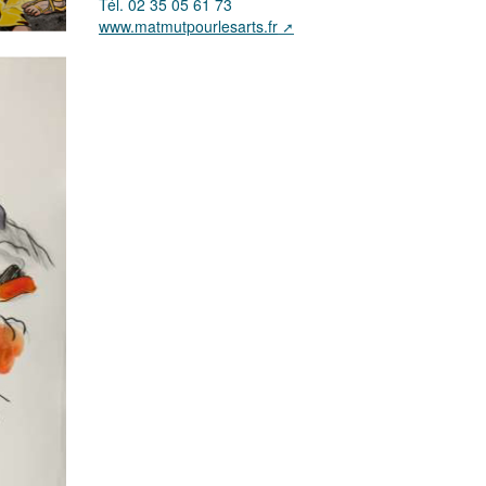
Tél. 02 35 05 61 73
www.matmutpourlesarts.fr