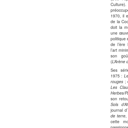
Culture).
préoccupé
1970, il 
de la Coo
doit la
une œuvr
politique
de l’ère
l’art mini
son goû
(
L’Arène d
Ses sér
1975 :
Le
rouges
; 
Les Clau
Herbes/P
son reto
Sols d’Af
journal d
de terre
,
cette m
passionné