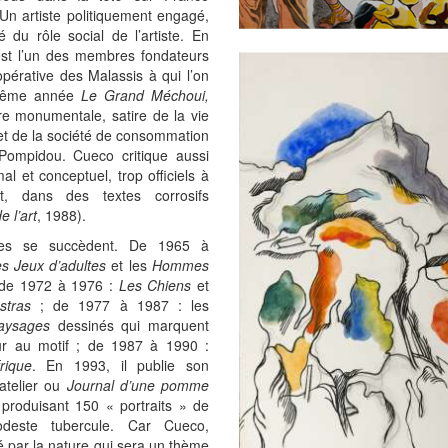
 Un artiste politiquement engagé,
 du rôle social de l’artiste. En
est l’un des membres fondateurs
pérative des Malassis à qui l’on
 même année
Le Grand Méchoui,
e monumentale, satire de la vie
 et de la société de consommation
 Pompidou. Cueco critique aussi
mal et conceptuel, trop officiels à
t, dans des textes corrosifs
e l’art
, 1988).
ies se succèdent. De 1965 à
s Jeux d’adultes
et les
Hommes
de 1972 à 1976 :
Les Chiens
et
stras
; de 1977 à 1987 : les
aysages
dessinés qui marquent
ur au motif ; de 1987 à 1990 :
rique
. En 1993, il publie son
’atelier ou
Journal d’une pomme
 produisant 150 « portraits » de
odeste tubercule. Car Cueco,
 par la nature qui sera un thème