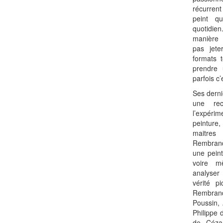
récurrent
peint q
quotidie
manière 
pas jete
formats t
prendre 
parfois c’
Ses derni
une rec
l’expérim
peinture,
maitres
Rembrand
une peint
voire m
analyser
vérité p
Rembran
Poussin,
Philippe
de Céza