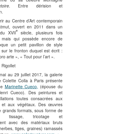
toire
. Entre dérision et
n.
ir au Centre d’Art contemporain
tmut, ouvert en 2011 dans un
e
du XVII
siècle, plusieurs fois
, mais qui possède encore de
oque un petit pavillon de style
I sur le fronton duquel est écrit :
o arte », « Tout pour l’art ».
 Rigollet
i au 29 juillet 2017, la galerie
 Colette Colla à Paris présente
 de
Marinette Cueco,
(épouse du
Henri Cueco). Des peintures et
allations toutes consacrées aux
 et aux végétaux. Des œuvres
e grands formats, sous forme de
e, tissage, tricotage et
ent avec des matériaux bruts
, herbes, tiges, graines) ramassés