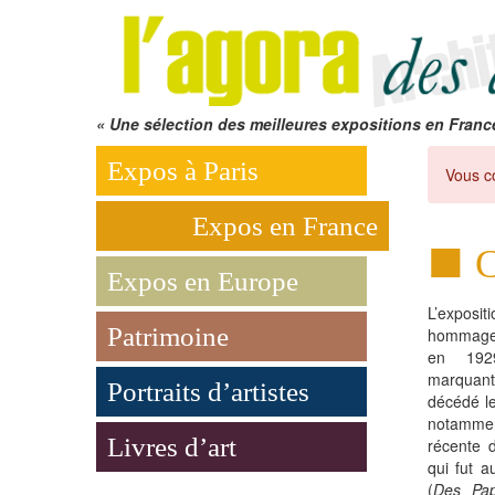
« Une sélection des meilleures expositions en Franc
Expos à Paris
Vous c
Expos en France
C
Expos en Europe
L’exposit
Patrimoine
hommage 
en 1929
marquant
Portraits d’artistes
décédé l
notammen
Livres d’art
récente d
qui fut a
(
Des Pap