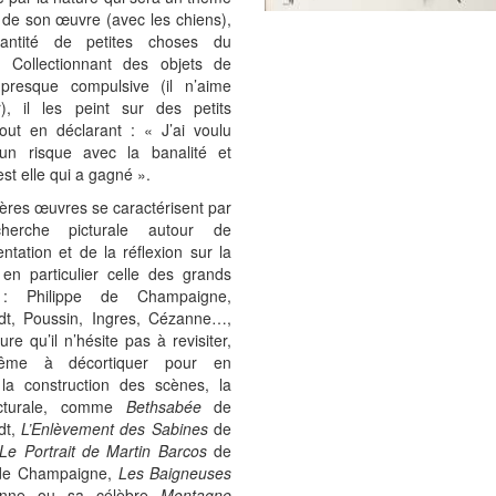
 de son œuvre (avec les chiens),
uantité de petites choses du
n. Collectionnant des objets de
presque compulsive (il n’aime
r), il les peint sur des petits
out en déclarant : « J’ai voulu
un risque avec la banalité et
est elle qui a gagné ».
ères œuvres se caractérisent par
herche picturale autour de
entation et de la réflexion sur la
 en particulier celle des grands
 : Philippe de Champaigne,
t, Poussin, Ingres, Cézanne…,
ure qu’il n’hésite pas à revisiter,
ême à décortiquer pour en
 la construction des scènes, la
icturale, comme
Bethsabée
de
dt,
L’Enlèvement des Sabines
de
Le Portrait de Martin Barcos
de
 de Champaigne,
Les Baigneuses
nne ou sa célèbre
Montagne