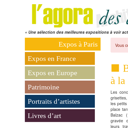
« Une sélection des meilleures expositions à voir act
Expos à Paris
Vous c
Expos en France
B
Expos en Europe
à la
Patrimoine
Les conci
grisettes
Portraits d’artistes
les petit
place ta
Livres d’art
Balzac 
gravée 
leurs tra