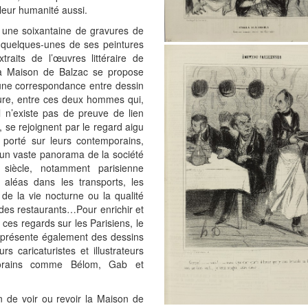
 leur humanité aussi.
 une soixantaine de gravures de
 quelques-unes de ses peintures
traits de l’œuvres littéraire de
la Maison de Balzac se propose
 une correspondance entre dessin
ature, entre ces deux hommes qui,
 n’existe pas de preuve de lien
, se rejoignent par le regard aigu
t porté sur leurs contemporains,
un vaste panorama de la société
siècle, notamment parisienne
 aléas dans les transports, les
 de la vie nocturne ou la qualité
 des restaurants…Pour enrichir et
r ces regards sur les Parisiens, le
 présente également des dessins
urs caricaturistes et illustrateurs
orains comme Bélom, Gab et
n de voir ou revoir la Maison de