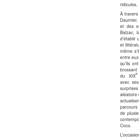
ridicules,
À travers
Daumier,
et des ex
Balzac, 
d’établir
et littér
même s’il
entre eux
qu’ils on
brossant 
e
du XIX
avec ses
surprises
aléatoire
actualise
parcours
de plusie
contemp
Coco.
L’occasio