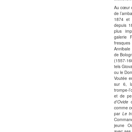
Au cœur 
de l’amba
1874 et 
depuis 1
plus imp
galerie 
fresques
Annibale 
de Bologn
(1557-160
tels Giov
ou le Dom
Voutée e
sur 6, l
trompe-l’
et de p
d’Ovide
q
comme ce
par
Le t
Commandé
jeune O
avec ses 