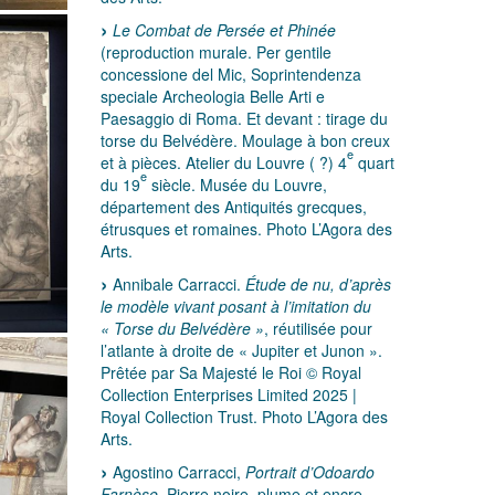
Le Combat de Persée et Phinée
(reproduction murale. Per gentile
concessione del Mic, Soprintendenza
speciale Archeologia Belle Arti e
Paesaggio di Roma. Et devant : tirage du
torse du Belvédère. Moulage à bon creux
e
et à pièces. Atelier du Louvre ( ?) 4
quart
e
du 19
siècle. Musée du Louvre,
département des Antiquités grecques,
étrusques et romaines. Photo L’Agora des
Arts.
Annibale Carracci.
Étude de nu, d’après
le modèle vivant posant à l’imitation du
« Torse du Belvédère »
, réutilisée pour
l’atlante à droite de « Jupiter et Junon ».
Prêtée par Sa Majesté le Roi © Royal
Collection Enterprises Limited 2025 |
Royal Collection Trust. Photo L’Agora des
Arts.
Agostino Carracci,
Portrait d’Odoardo
Farnèse
. Pierre noire, plume et encre