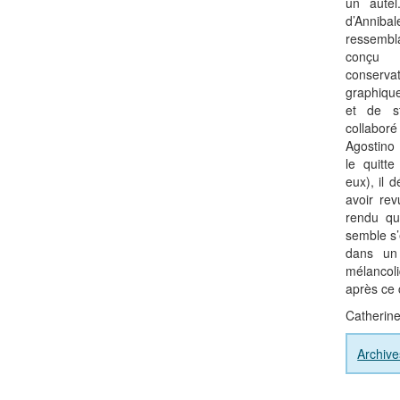
un autel
d’Anniba
ressemb
conçu 
conserva
graphique
et de st
collaboré
Agostino 
le quitt
eux), il 
avoir rev
rendu qu
semble s’
dans un 
mélancol
après ce 
Catherine
Archive