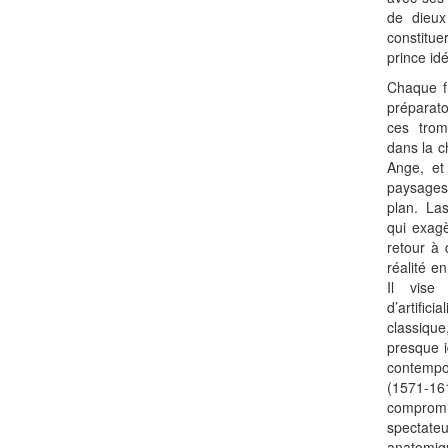
de dieux
constitu
prince idé
Chaque f
préparato
ces trom
dans la c
Ange, et
paysages 
plan. Las
qui exagè
retour à
réalité e
Il vise
d’artific
classiq
presque i
contemp
(1571-161
comprom
spectat
anatomiqu