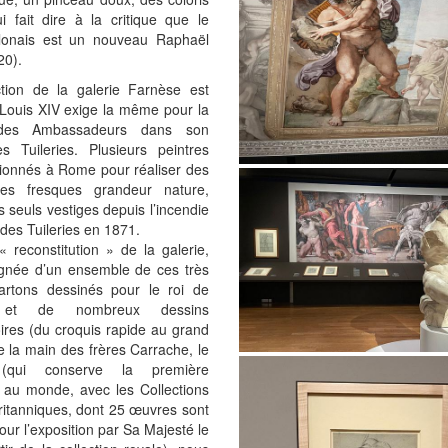
ui fait dire à la critique que le
lonais est un nouveau Raphaël
20).
tion de la galerie Farnèse est
 Louis XIV exige la même pour la
 des Ambassadeurs dans son
s Tuileries. Plusieurs peintres
ionnés à Rome pour réaliser des
es fresques grandeur nature,
 seuls vestiges depuis l’incendie
 des Tuileries en 1871.
 reconstitution » de la galerie,
née d’un ensemble de ces très
artons dessinés pour le roi de
 et de nombreux dessins
ires (du croquis rapide au grand
e la main des frères Carrache, le
(qui conserve la première
n au monde, avec les Collections
ritanniques, dont 25 œuvres sont
our l’exposition par Sa Majesté le