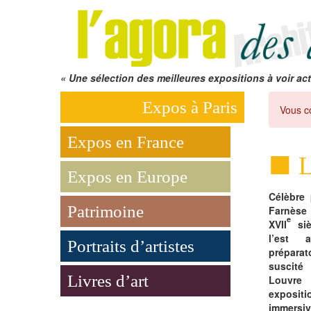
« Une sélection des meilleures expositions à voir act
Expos à Paris
Vous c
Expos en France
L
Expos en Europe
Célèbre 
Patrimoine
Farnèse
e
XVII
siè
l’est 
Portraits d’artistes
prépara
suscité
Livres d’art
Louvre
exposit
immersiv