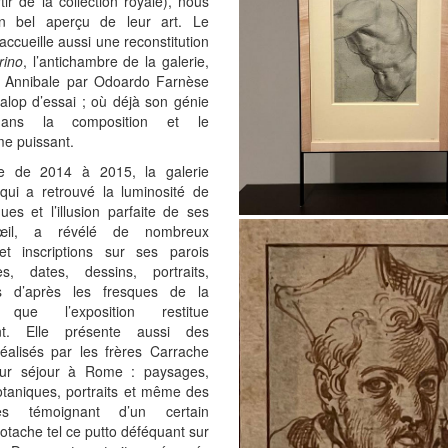
tir de la collection royale), nous
n bel aperçu de leur art. Le
accueille aussi une reconstitution
ino
, l’antichambre de la galerie,
à Annibale par Odoardo Farnèse
lop d’essai ; où déjà son génie
dans la composition et le
me puissant.
e de 2014 à 2015, la galerie
qui a retrouvé la luminosité de
ues et l’illusion parfaite de ses
l’œil, a révélé de nombreux
et inscriptions sur ses parois
res, dates, dessins, portraits,
s d’après les fresques de la
) que l’exposition restitue
nt. Elle présente aussi des
éalisés par les frères Carrache
eur séjour à Rome : paysages,
taniques, portraits et même des
ures témoignant d’un certain
tache tel ce putto déféquant sur