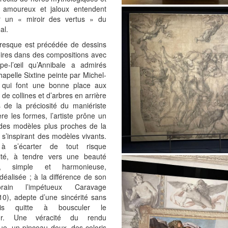
 amoureux et jaloux entendent
er un « miroir des vertus » du
al.
resque est précédée de dessins
ires dans des compositions avec
pe-l’œil qu’Annibale a admirés
hapelle Sixtine peinte par Michel-
 qui font une bonne place aux
de collines et d’arbres en arrière
 de la préciosité du maniériste
re les formes, l’artiste prône un
 des modèles plus proches de la
n s’inspirant des modèles vivants.
 à s’écarter de tout risque
ialité, à tendre vers une beauté
ue, simple et harmonieuse,
déalisée ; à la différence de son
orain l’impétueux Caravage
0), adepte d’une sincérité sans
is quitte à bousculer le
eur. Une véracité du rendu
e, un pinceau doux, des coloris