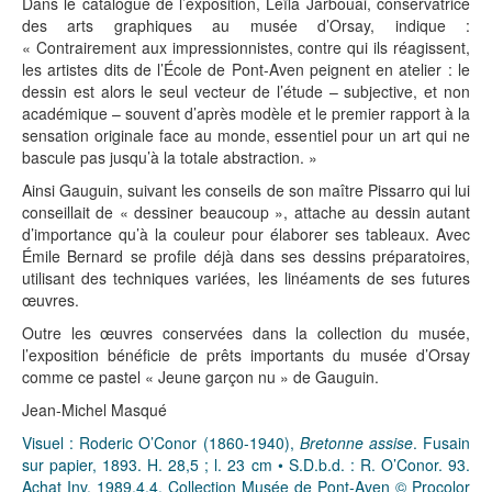
Dans le catalogue de l’exposition, Leïla Jarbouai, conservatrice
des arts graphiques au musée d’Orsay, indique :
« Contrairement aux impressionnistes, contre qui ils réagissent,
les artistes dits de l’École de Pont-Aven peignent en atelier : le
dessin est alors le seul vecteur de l’étude – subjective, et non
académique – souvent d’après modèle et le premier rapport à la
sensation originale face au monde, essentiel pour un art qui ne
bascule pas jusqu’à la totale abstraction. »
Ainsi Gauguin, suivant les conseils de son maître Pissarro qui lui
conseillait de « dessiner beaucoup », attache au dessin autant
d’importance qu’à la couleur pour élaborer ses tableaux. Avec
Émile Bernard se profile déjà dans ses dessins préparatoires,
utilisant des techniques variées, les linéaments de ses futures
œuvres.
Outre les œuvres conservées dans la collection du musée,
l’exposition bénéficie de prêts importants du musée d’Orsay
comme ce pastel « Jeune garçon nu » de Gauguin.
Jean-Michel Masqué
Visuel : Roderic O’Conor (1860-1940),
Bretonne assise
. Fusain
sur papier, 1893. H. 28,5 ; l. 23 cm • S.D.b.d. : R. O’Conor. 93.
Achat Inv. 1989.4.4. Collection Musée de Pont-Aven © Procolor