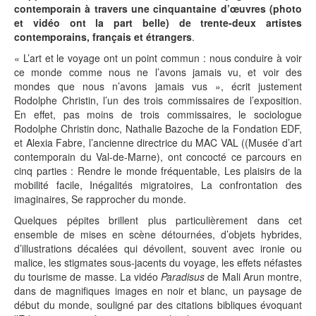
contemporain à travers une cinquantaine d’œuvres (photo
et vidéo ont la part belle) de trente-deux artistes
contemporains, français et étrangers
.
« L’art et le voyage ont un point commun : nous conduire à voir
ce monde comme nous ne l’avons jamais vu, et voir des
mondes que nous n’avons jamais vus », écrit justement
Rodolphe Christin, l’un des trois commissaires de l’exposition.
En effet, pas moins de trois commissaires, le sociologue
Rodolphe Christin donc, Nathalie Bazoche de la Fondation EDF,
et Alexia Fabre, l’ancienne directrice du MAC VAL ((Musée d’art
contemporain du Val-de-Marne), ont concocté ce parcours en
cinq parties : Rendre le monde fréquentable, Les plaisirs de la
mobilité facile, Inégalités migratoires, La confrontation des
imaginaires, Se rapprocher du monde.
Quelques pépites brillent plus particulièrement dans cet
ensemble de mises en scène détournées, d’objets hybrides,
d’illustrations décalées qui dévoilent, souvent avec ironie ou
malice, les stigmates sous-jacents du voyage, les effets néfastes
du tourisme de masse. La vidéo
Paradisus
de Mali Arun montre,
dans de magnifiques images en noir et blanc, un paysage de
début du monde, souligné par des citations bibliques évoquant