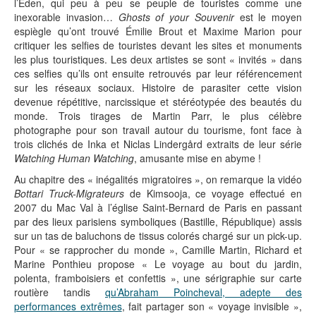
l’Eden, qui peu à peu se peuple de touristes comme une
inexorable invasion…
Ghosts of your Souvenir
est le moyen
espiègle qu’ont trouvé Émilie Brout et Maxime Marion pour
critiquer les selfies de touristes devant les sites et monuments
les plus touristiques. Les deux artistes se sont « invités » dans
ces selfies qu’ils ont ensuite retrouvés par leur référencement
sur les réseaux sociaux. Histoire de parasiter cette vision
devenue répétitive, narcissique et stéréotypée des beautés du
monde. Trois tirages de Martin Parr, le plus célèbre
photographe pour son travail autour du tourisme, font face à
trois clichés de Inka et Niclas Lindergård extraits de leur série
Watching Human Watching
, amusante mise en abyme !
Au chapitre des « inégalités migratoires », on remarque la vidéo
Bottari Truck-Migrateurs
de Kimsooja, ce voyage effectué en
2007 du Mac Val à l’église Saint-Bernard de Paris en passant
par des lieux parisiens symboliques (Bastille, République) assis
sur un tas de baluchons de tissus colorés chargé sur un pick-up.
Pour « se rapprocher du monde », Camille Martin, Richard et
Marine Ponthieu propose « Le voyage au bout du jardin,
polenta, framboisiers et confettis », une sérigraphie sur carte
routière tandis
qu’Abraham Poincheval, adepte des
performances extrêmes
, fait partager son « voyage invisible »,