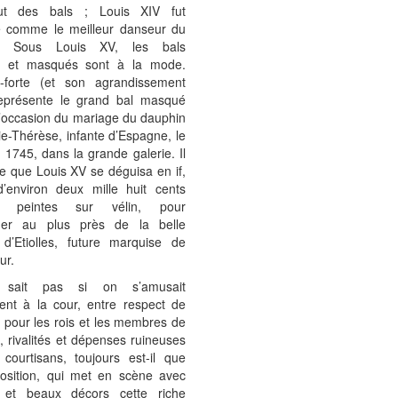
out des bals ; Louis XIV fut
é comme le meilleur danseur du
. Sous Louis XV, les bals
s et masqués sont à la mode.
forte (et son agrandissement
eprésente le grand bal masqué
’occasion du mariage du dauphin
e-Thérèse, infante d’Espagne, le
r 1745, dans la grande galerie. Il
e que Louis XV se déguisa en if,
d’environ deux mille huit cents
s peintes sur vélin, pour
her au plus près de la belle
’Etiolles, future marquise de
ur.
sait pas si on s’amusait
ent à la cour, entre respect de
te pour les rois et les membres de
e, rivalités et dépenses ruineuses
courtisans, toujours est-il que
position, qui met en scène avec
n et beaux décors cette riche