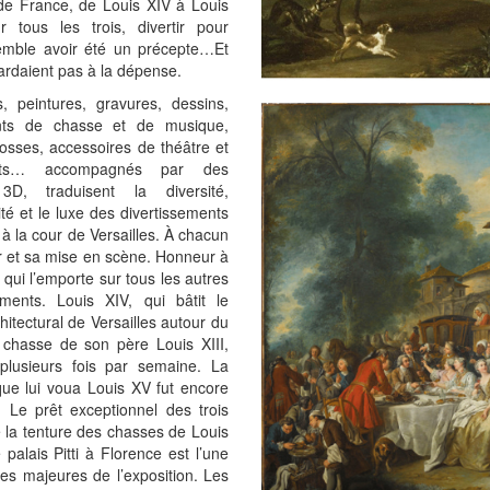
de France, de Louis XIV à Louis
r tous les trois, divertir pour
emble avoir été un précepte…Et
gardaient pas à la dépense.
, peintures, gravures, dessins,
nts de chasse et de musique,
rosses, accessoires de théâtre et
nts… accompagnés par des
3D, traduisent la diversité,
sité et le luxe des divertissements
à la cour de Versailles. À chacun
 et sa mise en scène. Honneur à
 qui l’emporte sur tous les autres
ements. Louis XIV, qui bâtit le
chitectural de Versailles autour du
 chasse de son père Louis XIII,
 plusieurs fois par semaine. La
ue lui voua Louis XV fut encore
. Le prêt exceptionnel des trois
 la tenture des chasses de Louis
 palais Pitti à Florence est l’une
s majeures de l’exposition. Les