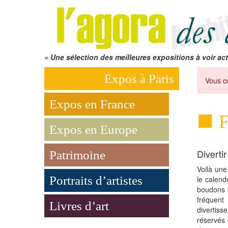
« Une sélection des meilleures expositions à voir act
Expos à Paris
Vous c
Expos en France
F
Expos en Europe
Diverti
Patrimoine
Voilà une
Portraits d’artistes
le calend
boudons p
fréquen
Livres d’art
divertiss
réservés q