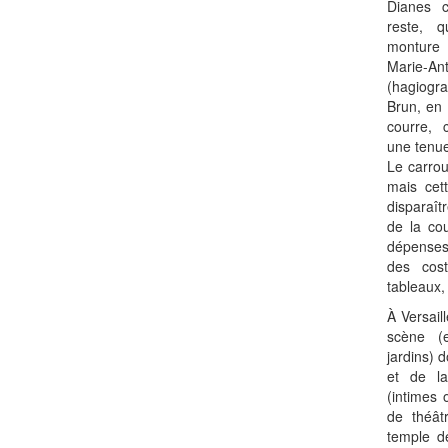
Dianes 
reste, q
monture 
Marie-A
(hagiog
Brun, en 
courre, 
une tenue
Le carrou
mais cet
disparaît
de la co
dépenses
des cos
tableaux,
À Versail
scène (
jardins) 
et de la
(intimes 
de théât
temple d