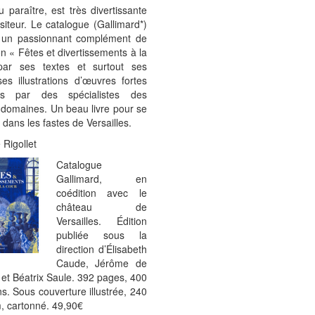
u paraître, est très divertissante
isiteur. Le catalogue (Gallimard*)
e un passionnant complément de
ion « Fêtes et divertissements à la
ar ses textes et surtout ses
s illustrations d’œuvres fortes
ées par des spécialistes des
s domaines. Un beau livre pour se
 dans les fastes de Versailles.
 Rigollet
Catalogue
Gallimard, en
coédition avec le
château de
Versailles. Édition
publiée sous la
direction d’Élisabeth
Caude, Jérôme de
et Béatrix Saule. 392 pages, 400
ons. Sous couverture illustrée, 240
, cartonné. 49,90€