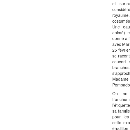
et surt
considér
royaume
costumé
Une eau-
animé) r
donné à l
avec Mari
25 févrie
se racont
couvert 
branche
s’approc
Madame d
Pompado
On ne 
franchem
l’étiquet
sa famill
pour les 
cette ex
éruditio