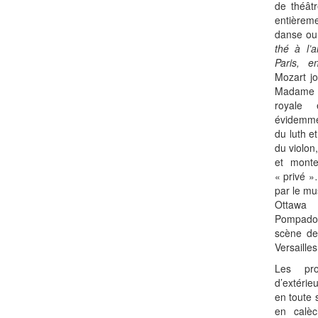
de théâtr
entièreme
danse ou
thé à l’
Paris, e
Mozart jo
Madame 
royale 
évidemme
du luth e
du violon
et monte
« privé »
par le m
Ottawa
Pompado
scène de
Versaille
Les pro
d’extérie
en toute 
en calè