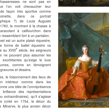
chasseresses ne sont pas en
ue l’on voit chevaucher leur
de façon très sportive comme
ntoinette, dans ce portrait
raphique ?) de Louis Auguste
1783, la montrant à la chasse à
caracolant à califourchon dans
 ressemblant fort à un pantalon.
sel est un autre plaisir équestre,
te forme de ballet équestre va
e
re au XVIII
siècle, les seigneurs
ur ne pouvant plus assumer les
 exorbitantes qu’exige le luxe
tumes, comme en témoignent
 gravures et dessins.
les, le foisonnement des lieux de
en intérieur comme dans les
donne une idée de l’omniprésence
 brillance des représentations
ou extraordinaires), qu’il s’agisse
re (créé en 1754, le décor du
e Minerve, le plus ancien décor