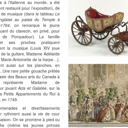
e à l’italienne au monde, a été
nt restauré pour l’exposition), de
 de musique (dans le tableau
Le
anglaise au palais du Temple à
n1764
, on remarque le jeune
uant du clavecin, en privé, pour
de Pompadour). La famille
et ses proches pratiquent
nt la musique (Louis XIV joue
t de la guitare, Madame Adélaïde
, Marie-Antoinette de la harpe…),
nt aussi sur les planches, en
…Une rare petite gouache prêtée
usée des Beaux arts du Canada à
 représente Madame de
ur jouant
Acis et Galatée
, sur la
s Petits Appartements du Roi à
s, en 1749.
menades et divertissements
ur rythment aussi la vie de cour
saison. On se promène à pied ou
che (même les jeunes princes