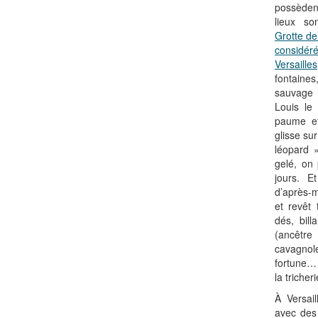
possèdent
lieux so
Grotte de
considér
Versailles
fontaine
sauvage 
Louis le
paume et
glisse su
léopard »
gelé, on
jours. E
d’après-m
et revêt 
dés, bill
(ancêtr
cavagnol
fortune… 
la tricher
À Versail
avec des 