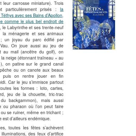
 leur carrosse miniature). Trois
nt particulièrement prisés :
la
 Téthys avec ses Bains d’Apollon,
ée comme le plus bel endroit de
, le Labyrinthe et ses trente-neuf
s, la ménagerie et ses animaux
; un joyau du parc édifié par
 Vau. On joue aussi au jeu de
 au mail (ancêtre du golf), on
r la neige (étonnant traîneau « au
), on patine sur le grand canal
 pêche ou on canote aux beaux
t puis on rentre jouer en fin
idi. Car le jeu s’immisce partout
toutes les formes : loto, cartes,
ard, jeu de la chouette, tric-trac
e du backgammon), mais aussi
e ou pharaon où l’on peut faire
ou se ruiner, même en trichant ;
ie est d’ailleurs endémique.
les, toutes les fêtes s’achèvent
illuminations, des feux d’artifice