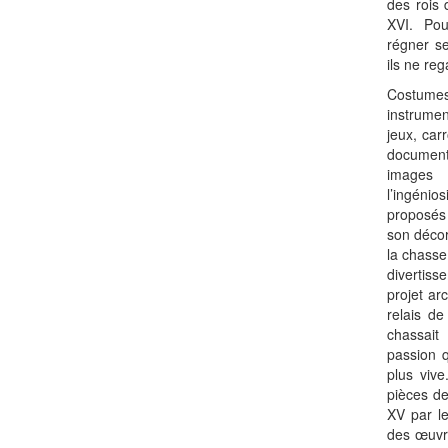
des rois 
XVI. Pou
régner s
ils ne re
Costumes
instrume
jeux, car
docume
images 
l’ingénio
proposés 
son décor
la chasse
divertiss
projet ar
relais de
chassait
passion q
plus vive
pièces de
XV par le
des œuvre