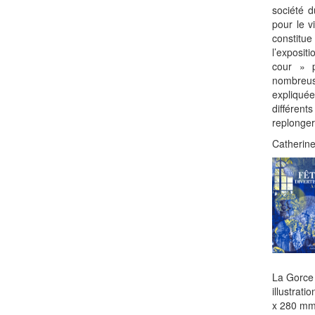
société d
pour le v
constitu
l’exposit
cour » p
nombreuse
expliqu
différent
replonger
Catherine
La Gorce 
illustrati
x 280 mm