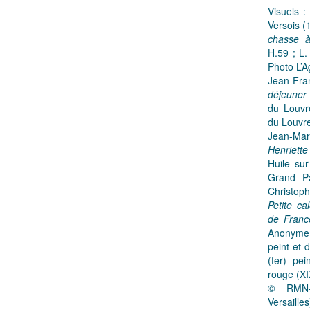
Visuels :
Versois 
chasse à
H.59 ; L.
Photo L’A
Jean-Fra
déjeuner
du Louv
du Louvre
Jean-Mar
Henriett
Huile sur
Grand Pa
Christoph
Petite c
de Franc
Anonyme.
peint et 
(fer) pei
rouge (X
© RMN-
Versailles