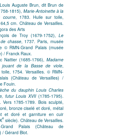
 Louis Auguste Brun, dit Brun de
(1758-1815),
Marie-Antoinette à la
 courre
, 1783. Huile sur toile,
 64,5 cm. Château de Versailles.
gora des Arts
nçois de Troy (1679-1752),
Le
 de chasse
, 1737. Paris, musée
re © RMN-Grand Palais (musée
) / Franck Raux.
c Nattier (1685-1766),
Madame
e jouant de la Basse de viole
,
 toile, 1754. Versailles. © RMN-
lais (Château de Versailles) /
e Fouin.
alèche du dauphin Louis Charles
e, futur Louis XVII
(1785-1795).
 Vers 1785-1789. Bois sculpté,
doré, bronze ciselé et doré, métal
nt et doré et garniture en cuir
e
IX
siècle). Château de Versailles.
Grand Palais (Château de
) / Gérard Blot.