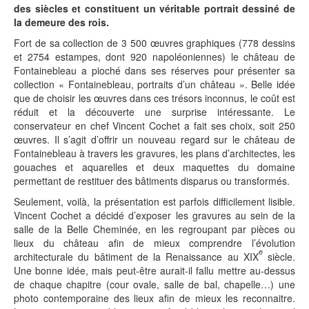
des siècles et constituent un véritable portrait dessiné de
la demeure des rois.
Fort de sa collection de 3 500 œuvres graphiques (778 dessins
et 2754 estampes, dont 920 napoléoniennes) le château de
Fontainebleau a pioché dans ses réserves pour présenter sa
collection « Fontainebleau, portraits d’un château ». Belle idée
que de choisir les œuvres dans ces trésors inconnus, le coût est
réduit et la découverte une surprise intéressante. Le
conservateur en chef Vincent Cochet a fait ses choix, soit 250
œuvres. Il s’agit d’offrir un nouveau regard sur le château de
Fontainebleau à travers les gravures, les plans d’architectes, les
gouaches et aquarelles et deux maquettes du domaine
permettant de restituer des bâtiments disparus ou transformés.
Seulement, voilà, la présentation est parfois difficilement lisible.
Vincent Cochet a décidé d’exposer les gravures au sein de la
salle de la Belle Cheminée, en les regroupant par pièces ou
lieux du château afin de mieux comprendre l’évolution
e
architecturale du bâtiment de la Renaissance au XIX
siècle.
Une bonne idée, mais peut-être aurait-il fallu mettre au-dessus
de chaque chapitre (cour ovale, salle de bal, chapelle…) une
photo contemporaine des lieux afin de mieux les reconnaitre.