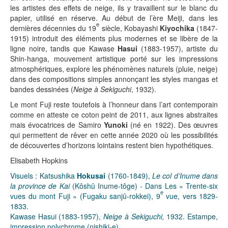
les artistes des effets de neige, ils y travaillent sur le blanc du
papier, utilisé en réserve. Au début de l’ère Meiji, dans les
e
dernières décennies du 19
siècle, Kobayashi
Kiyochika
(1847-
1915) introduit des éléments plus modernes et se libère de la
ligne noire, tandis que Kawase
Hasui
(1883-1957), artiste du
Shin-hanga, mouvement artistique porté sur les impressions
atmosphériques, explore les phénomènes naturels (pluie, neige)
dans des compositions simples annonçant les styles mangas et
bandes dessinées (
Neige à Sekiguchi
, 1932).
Le mont Fuji reste toutefois à l’honneur dans l’art contemporain
comme en atteste ce coton peint de 2011, aux lignes abstraites
mais évocatrices de Samiro
Yunoki
(né en 1922). Des œuvres
qui permettent de rêver en cette année 2020 où les possibilités
de découvertes d’horizons lointains restent bien hypothétiques.
Elisabeth Hopkins
Visuels : Katsushika
Hokusai
(1760-1849),
Le col d’Inume dans
la province de Kai
(Kôshû Inume-tôge) - Dans Les « Trente-six
e
vues du mont Fuji » (Fugaku sanjû-rokkei), 9
vue, vers 1829-
1833.
Kawase Hasui (1883-1957),
Neige à Sekiguchi,
1932. Estampe,
impression polychrome (nishiki-e).