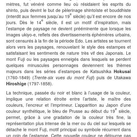
mètres, fut vénéré comme lieu où résidaient les esprits du
shinto, puis devint le but de pèlerinage shintoïste et bouddhiste
e
(interdit aux femmes jusqu’au 19
siècle) qu’il est encore de nos
e
jours. Dès le 14
siècle, il est un motif d’inspiration, mais
l’estampe de paysage ne devient prééminente que lorsque les
images ukiyo-e, reflets des divertissements éphémères urbains,
sont censurés à la fin de la période Edo. Les artistes se tournent
alors vers les paysages, renouvelant le style des estampes et
satisfaisant les sentiments de nature très vif des Japonais. Le
mont Fuji ou les paysages enneigés dans lesquels se perdent
quelques minuscules personnages deviennent les thèmes
majeurs dans les séries d’estampes de Katsushika
Hokusai
(1760-1849) (
Trente-six vues du mont Fuji
) puis de Utakawa
Hiroshige
(1797-1858).
La technique, passée du noir et blanc à l’usage de la couleur,
implique une relation étroite entre l’artiste, le maître des
couleurs, l’encreur et l’imprimeur. L’apparition au Japon d’une
e
couleur synthétique, le bleu de Prusse au début du 19
siècle,
permet, grâce à une gradation de la couleur très fine, la
représentation plus intense de la mer ou du ciel sur lesquels se
détache le mont Fuji, motif principal ou symbole récurrent dans
un coin de l’estampe. Cette nouvelle couleur ne détourne pas