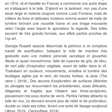
en 1974, vit et travaille en France) a commencé une autre étape
en s’attaquant à la toile. D’abord en la lacérant, non pas d’une
seule large et violente coupure comme Lucio Fontana, mais de
milliers de fines et délicates incisions comme autant de traits de
lumière formant une nouvelle trame et une image mouvante
selon l’angle avec lequel le spectateur la regarde. Des toiles
souvent de très grands formats, aux effets parfois proches de
l’op-art.
Georgia Russell associe désormais la peinture à ce complexe
travail de scarification, balayant la toile de manière très
gestuelle avec une matière picturale (acrylique et gouache)
diluée et quasi monochrome, faite de nuances de gris, de bleu,
de vert pâle d’inspiration végétale, avant de tailler dans le vif.
Traduisant en couleurs, mouvements, entailles et lumière des
feuillages agités par le vent, de hautes herbes, la pluie (
The
rains I
, 2019)...Des œuvres d’exploration de surfaces (libérées
du plexiglas qui recouvraient les précédentes), aussi délicates,
élégantes et fragiles que l’étaient ses livres-sculptures,
pieusement mis sous cloche de verre. Parfois l’artiste détache la
toile du mur, lui donnant encore plus de relief et de profondeur,
double ou triple ses toiles, livrant une sorte de tissage sculptural
(
Verso
, 2019 ;
Camouflage
, 2019).