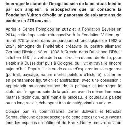
interroger le statut de l’image au sein de la peinture. Inédite
par son ampleur, la rétrospective que lui consacre la
Fondation Vuitton dévoile un panorama de soixante ans de
carrière en 275 œuvres.
Après le Centre Pompidou en 2012 et la Fondation Beyeler en
2014, cette imposante rétrospective à la Fondation Vuitton, qui
réunit 275 œuvres dans un parcours chronologique de 1962 à
2024, témoigne de l’inaltérable créativité du peintre allemand
Gerhard Richter. Né en 1932 à Dresde dans l’ancienne RDA, il
la fuit en 1961, la veille de la construction du mur de Berlin, pour
s’établir à Düsseldorf puis à Cologne, où il vit et travaille encore
aujourd’hui. Depuis, il n’a eu de cesse d’explorer tous les genres
(portrait, paysage, nature morte, peinture d’histoire), d’alterner
en permanence figuration et abstraction, avec une obsession :
approfondir sa connaissance de la peinture et interroger le
statut de l’image au sein de la peinture avec la même immense
maitrise technique, qu’il manie le pinceau, le couteau à palette
ou un long racloir, échappant à toute catégorisation unique.
Conçue par les commissaires Dieter Schwarz et Nicholas
Serota, chacune des six sections de cette exposition -qui investit
tous les espaces du bâtiment de Frank Gehry- couvre environ