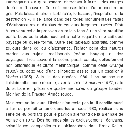
interrogation sur quoi peindre, cherchant à faire « des images
de rien », il couvre même d’immenses toiles d’un monochrome
gris. Puis laissant faire « l’arbitraire, le hasard, l’inspiration et la
destruction », il se lance dans des toiles monumentales faites
d’éclaboussures et d’aplats de couleurs largement raclés. D’où
à nouveau cette impression de reflets face à une vitre brouillée
par la buée ou la pluie, cachant à notre regard on ne sait quel
paysage ou quelle forme. Outre ses tableaux abstraits, comme
toujours dans ce jeu d’alternance, Richter peint des natures
mortes aux sujets traditionnels (crâne, bougie), et des
paysages. Très souvent la scène parait banale, délibérément
non pittoresque et plutôt mélancolique, comme cette
Grange
(1983) ou cette vue d’une silhouette assise sur un escalier à
Venise
(1985). À la fin des années 1980, il se penche sur
l’histoire allemande récente, avec la série
18 octobre 1977
, date
du suicide en prison de quatre membres du groupe Baader-
Meinhof de la Fraction Armée rouge.
Mais comme toujours, Richter n’en reste pas là. Il sacrifie aussi
à l’art du portrait entamé dans les années 1960, réalisant une
série de 48 portraits pour le pavillon allemand de la Biennale de
Venise en 1972. Des hommes blancs exclusivement : écrivains,
scientifiques, compositeurs et philosophes, dont Franz Kafka,