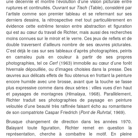
une décennie et montre l’évolution d’une vision picturale entre
ruptures et continuités. Ouvrant sur
Tisch
(Table), considéré par
l’artiste comme son premier tableau et se refermant sur ses
derniers dessins, la rétrospective met tout particulièrement en
évidence cette extrême tension entre abstraction et figuration
qui est au cœur du travail de Richter, mais aussi des recherches
moins connues sur le miroir et le verre. Ces jeux de reflets et de
double traversent d’ailleurs nombre de ses œuvres picturales.
C’est déjà le cas sur ses tableaux d’après photographies, peints
en camaïeu puis en couleur à partir de ses propres
photographies, tel ce
Cerf
(1963) immobile au cœur d’une forêt
hivernale dépouillée, ou d’images choisies dans la presse. Des
œuvres aux délicats effets de flou obtenus en frottant la peinture
encore humide avec une brosse, avant que la touche se fasse
plus expressive comme dans deux séries : villes vues d’en haut
et paysages de montagnes (
Himalaya
, 1968). Parallèlement,
Richter traduit ses photographies de paysage en peinture
veloutée d’une beauté très raffinée faisant écho au romantisme
de son compatriote Caspar Friedrich (
Pont de Ruhrtal
, 1969).
Brusque changement de direction dans les années 1970.
Balayant toute figuration, Richter remet en question la
représentation, cherche à combattre le motif. En pleine