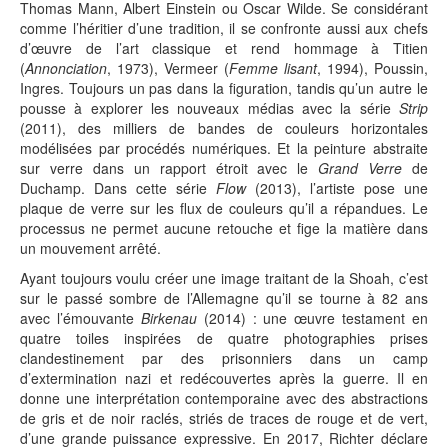
Thomas Mann, Albert Einstein ou Oscar Wilde. Se considérant
comme l’héritier d’une tradition, il se confronte aussi aux chefs
d’œuvre de l’art classique et rend hommage à Titien
(
Annonciation
, 1973), Vermeer (
Femme lisant
, 1994), Poussin,
Ingres. Toujours un pas dans la figuration, tandis qu’un autre le
pousse à explorer les nouveaux médias avec la série
Strip
(2011), des milliers de bandes de couleurs horizontales
modélisées par procédés numériques. Et la peinture abstraite
sur verre dans un rapport étroit avec le
Grand Verre
de
Duchamp. Dans cette série
Flow
(2013), l’artiste pose une
plaque de verre sur les flux de couleurs qu’il a répandues. Le
processus ne permet aucune retouche et fige la matière dans
un mouvement arrêté.
Ayant toujours voulu créer une image traitant de la Shoah, c’est
sur le passé sombre de l’Allemagne qu’il se tourne à 82 ans
avec l’émouvante
Birkenau
(2014) : une œuvre testament en
quatre toiles inspirées de quatre photographies prises
clandestinement par des prisonniers dans un camp
d’extermination nazi et redécouvertes après la guerre. Il en
donne une interprétation contemporaine avec des abstractions
de gris et de noir raclés, striés de traces de rouge et de vert,
d’une grande puissance expressive. En 2017, Richter déclare