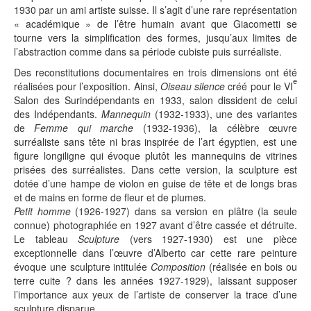
1930 par un ami artiste suisse. Il s’agit d’une rare représentation
« académique » de l’être humain avant que Giacometti se
tourne vers la simplification des formes, jusqu’aux limites de
l’abstraction comme dans sa période cubiste puis surréaliste.
Des reconstitutions documentaires en trois dimensions ont été
e
réalisées pour l’exposition. Ainsi,
Oiseau silence
créé pour le VI
Salon des Surindépendants en 1933, salon dissident de celui
des Indépendants.
Mannequin
(1932-1933), une des variantes
de
Femme qui marche
(1932-1936), la célèbre œuvre
surréaliste sans tête ni bras inspirée de l’art égyptien, est une
figure longiligne qui évoque plutôt les mannequins de vitrines
prisées des surréalistes. Dans cette version, la sculpture est
dotée d’une hampe de violon en guise de tête et de longs bras
et de mains en forme de fleur et de plumes.
Petit homme
(1926-1927) dans sa version en plâtre (la seule
connue) photographiée en 1927 avant d’être cassée et détruite.
Le tableau
Sculpture
(vers 1927-1930) est une pièce
exceptionnelle dans l’œuvre d’Alberto car cette rare peinture
évoque une sculpture intitulée
Composition
(réalisée en bois ou
terre cuite ? dans les années 1927-1929), laissant supposer
l’importance aux yeux de l’artiste de conserver la trace d’une
sculpture disparue.