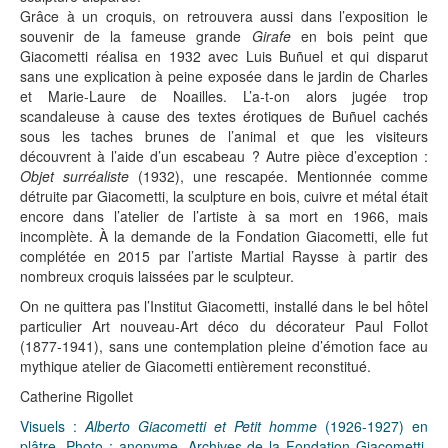
Grâce à un croquis, on retrouvera aussi dans l’exposition le
souvenir de la fameuse grande
Girafe
en bois peint que
Giacometti réalisa en 1932 avec Luis Buñuel et qui disparut
sans une explication à peine exposée dans le jardin de Charles
et Marie-Laure de Noailles. L’a-t-on alors jugée trop
scandaleuse à cause des textes érotiques de Buñuel cachés
sous les taches brunes de l’animal et que les visiteurs
découvrent à l’aide d’un escabeau ? Autre pièce d’exception :
Objet surréaliste
(1932), une rescapée. Mentionnée comme
détruite par Giacometti, la sculpture en bois, cuivre et métal était
encore dans l’atelier de l’artiste à sa mort en 1966, mais
incomplète. À la demande de la Fondation Giacometti, elle fut
complétée en 2015 par l’artiste Martial Raysse à partir des
nombreux croquis laissées par le sculpteur.
On ne quittera pas l’Institut Giacometti, installé dans le bel hôtel
particulier Art nouveau-Art déco du décorateur Paul Follot
(1877-1941), sans une contemplation pleine d’émotion face au
mythique atelier de Giacometti entièrement reconstitué.
Catherine Rigollet
Visuels :
Alberto Giacometti et Petit homme
(1926-1927) en
plâtre. Photo : anonyme. Archives de la Fondation Giacometti,