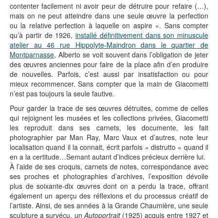
contenter facilement ni avoir peur de détruire pour refaire (…),
mais on ne peut atteindre dans une seule œuvre la perfection
ou la relative perfection à laquelle on aspire ». Sans compter
qu’à partir de 1926,
installé définitivement dans son minuscule
atelier au 46 rue Hippolyte-Maindron dans le quartier de
Montparnasse
, Alberto se voit souvent dans l’obligation de jeter
des œuvres anciennes pour faire de la place afin d’en produire
de nouvelles. Parfois, c’est aussi par insatisfaction ou pour
mieux recommencer. Sans compter que la main de Giacometti
n’est pas toujours la seule fautive.
Pour garder la trace de ses œuvres détruites, comme de celles
qui rejoignent les musées et les collections privées, Giacometti
les reproduit dans ses carnets, les documente, les fait
photographier par Man Ray, Marc Vaux et d’autres, note leur
localisation quand il la connait, écrit parfois « distrutto » quand il
en a la certitude…Semant autant d’indices précieux derrière lui.
À l’aide de ses croquis, carnets de notes, correspondance avec
ses proches et photographies d’archives, l’exposition dévoile
plus de soixante-dix œuvres dont on a perdu la trace, offrant
également un aperçu des réflexions et du processus créatif de
l’artiste. Ainsi, de ses années à la Grande Chaumière, une seule
sculpture a survécu, un
Autoportrait
(1925) acquis entre 1927 et