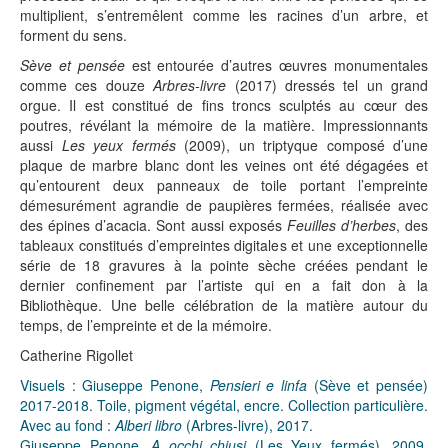
multiplient, s’entremêlent comme les racines d’un arbre, et
forment du sens.
Sève et pensée
est entourée d’autres œuvres monumentales
comme ces douze
Arbres-livre
(2017) dressés tel un grand
orgue. Il est constitué de fins troncs sculptés au cœur des
poutres, révélant la mémoire de la matière. Impressionnants
aussi
Les yeux fermés
(2009), un triptyque composé d’une
plaque de marbre blanc dont les veines ont été dégagées et
qu’entourent deux panneaux de toile portant l’empreinte
démesurément agrandie de paupières fermées, réalisée avec
des épines d’acacia. Sont aussi exposés
Feuilles d’herbes
, des
tableaux constitués d’empreintes digitales et une exceptionnelle
série de 18 gravures à la pointe sèche créées pendant le
dernier confinement par l’artiste qui en a fait don à la
Bibliothèque. Une belle célébration de la matière autour du
temps, de l’empreinte et de la mémoire.
Catherine Rigollet
Visuels : Giuseppe Penone,
Pensieri e linfa
(Sève et pensée)
2017-2018. Toile, pigment végétal, encre. Collection particulière.
Avec au fond :
Alberi libro
(Arbres-livre), 2017.
Giuseppe Penone,
A occhi chiusi
(Les Yeux fermés), 2009.