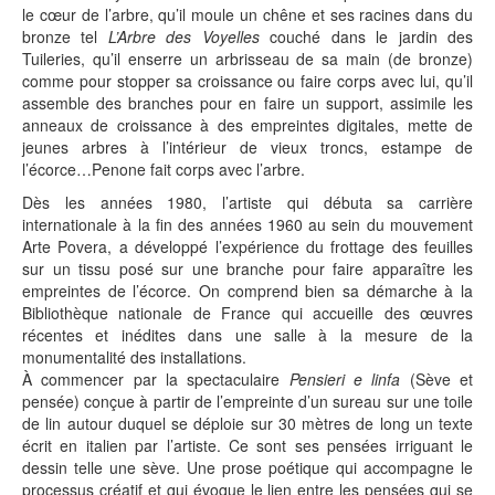
le cœur de l’arbre, qu’il moule un chêne et ses racines dans du
bronze tel
L’Arbre des Voyelles
couché dans le jardin des
Tuileries, qu’il enserre un arbrisseau de sa main (de bronze)
comme pour stopper sa croissance ou faire corps avec lui, qu’il
assemble des branches pour en faire un support, assimile les
anneaux de croissance à des empreintes digitales, mette de
jeunes arbres à l’intérieur de vieux troncs, estampe de
l’écorce…Penone fait corps avec l’arbre.
Dès les années 1980, l’artiste qui débuta sa carrière
internationale à la fin des années 1960 au sein du mouvement
Arte Povera, a développé l’expérience du frottage des feuilles
sur un tissu posé sur une branche pour faire apparaître les
empreintes de l’écorce. On comprend bien sa démarche à la
Bibliothèque nationale de France qui accueille des œuvres
récentes et inédites dans une salle à la mesure de la
monumentalité des installations.
À commencer par la spectaculaire
Pensieri e linfa
(Sève et
pensée) conçue à partir de l’empreinte d’un sureau sur une toile
de lin autour duquel se déploie sur 30 mètres de long un texte
écrit en italien par l’artiste. Ce sont ses pensées irriguant le
dessin telle une sève. Une prose poétique qui accompagne le
processus créatif et qui évoque le lien entre les pensées qui se