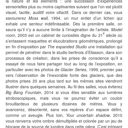
la nature et les éléments : une succession d’expériences
sensorielles plus ou moins captivantes suivant que l’on est plutôt
visuel, tactile, auditif voire olfactif. Dans ce dernier cas, vous
savourerez
Moss wall,
1994, un mur entier d’un lichen qui
exhale une senteur indéfinissable. Dės la première salle, on
saura qu’il n’y a aucune limite à l’imagination de l’artiste.
Model
e
room
, 2003 est un cabinet de curiosités digne du 21
siècle où
s’entassent maquettes et élucubrations géométriques, prolongé
en fin d’exposition par
The expanded Studio
une installation qui
permet de pénétrer dans le studio berlinois d’Eliasson, dans son
processus de création, dans les prises de conscience qu’il a
essayé de nous faire partager tout au long de l’exposition, en
particulier avec les photos de
Glacier Series
, 1999, premier pas
vers l’observation de l’inexorable fonte des glaciers, que des
photos prises 20 ans plus tard sur les mêmes sites viendront
illustrer dans quelques semaines. Au fil des salles, vous éviterez
Big Bang Fountain
, 2014 si vous êtes sensible aux lumières
stroboscopiques, mais vous ne pourrez éviter un couloir
brouillardeux de plusieurs dizaines de mètres. Vous y
avancerez, désorienté, sans vos repères d’un espace défini,
comme un aveugle. Plus loin,
Your uncertain shadow
, 2010
vous renverra votre ombre démultipliée et colorée par un jeu de
blocage de la source de lumière dans cette pièce. C’est intrigant