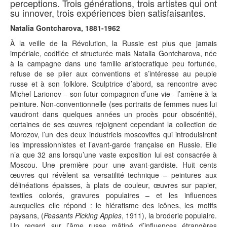
perceptions. Trois générations, trois artistes qui ont
su innover, trois expériences bien satisfaisantes.
Natalia Gontcharova, 1881-1962
À la veille de la Révolution, la Russie est plus que jamais
impériale, codifiée et structurée mais Natalia Gontcharova, née
à la campagne dans une famille aristocratique peu fortunée,
refuse de se plier aux conventions et s’intéresse au peuple
russe et à son folklore. Sculptrice d’abord, sa rencontre avec
Michel Larionov – son futur compagnon d’une vie - l’amène à la
peinture. Non-conventionnelle (ses portraits de femmes nues lui
vaudront dans quelques années un procès pour obscénité),
certaines de ses œuvres rejoignent cependant la collection de
Morozov, l’un des deux industriels moscovites qui introduisirent
les impressionnistes et l’avant-garde française en Russie. Elle
n’a que 32 ans lorsqu’une vaste exposition lui est consacrée à
Moscou. Une première pour une avant-gardiste. Huit cents
œuvres qui révèlent sa versatilité technique – peintures aux
délinéations épaisses, à plats de couleur, œuvres sur papier,
textiles colorés, gravures populaires – et les influences
auxquelles elle répond : le hiératisme des icônes, les motifs
paysans, (
Peasants Picking Apples
, 1911), la broderie populaire.
Un regard sur l’âme russe mâtiné d’influences étrangères