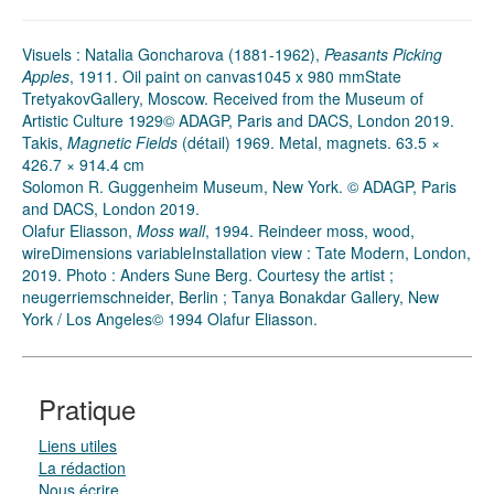
Visuels : Natalia Goncharova (1881-1962),
Peasants Picking
Apples
, 1911. Oil paint on canvas1045 x 980 mmState
TretyakovGallery, Moscow. Received from the Museum of
Artistic Culture 1929© ADAGP, Paris and DACS, London 2019.
Takis,
Magnetic Fields
(détail) 1969. Metal, magnets. 63.5 ×
426.7 × 914.4 cm
Solomon R. Guggenheim Museum, New York. © ADAGP, Paris
and DACS, London 2019.
Olafur Eliasson,
Moss wall
, 1994. Reindeer moss, wood,
wireDimensions variableInstallation view : Tate Modern, London,
2019. Photo : Anders Sune Berg. Courtesy the artist ;
neugerriemschneider, Berlin ; Tanya Bonakdar Gallery, New
York / Los Angeles© 1994 Olafur Eliasson.
Pratique
Liens utiles
La rédaction
Nous écrire