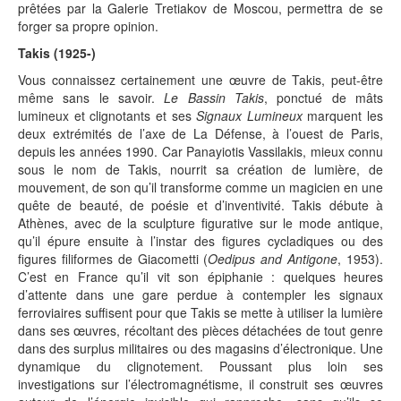
prêtées par la Galerie Tretiakov de Moscou, permettra de se
forger sa propre opinion.
Takis (1925-)
Vous connaissez certainement une œuvre de Takis, peut-être
même sans le savoir.
Le Bassin Takis
, ponctué de mâts
lumineux et clignotants et ses
Signaux Lumineux
marquent les
deux extrémités de l’axe de La Défense, à l’ouest de Paris,
depuis les années 1990. Car Panayiotis Vassilakis, mieux connu
sous le nom de Takis, nourrit sa création de lumière, de
mouvement, de son qu’il transforme comme un magicien en une
quête de beauté, de poésie et d’inventivité. Takis débute à
Athènes, avec de la sculpture figurative sur le mode antique,
qu’il épure ensuite à l’instar des figures cycladiques ou des
figures filiformes de Giacometti (
Oedipus and Antigone
, 1953).
C’est en France qu’il vit son épiphanie : quelques heures
d’attente dans une gare perdue à contempler les signaux
ferroviaires suffisent pour que Takis se mette à utiliser la lumière
dans ses œuvres, récoltant des pièces détachées de tout genre
dans des surplus militaires ou des magasins d’électronique. Une
dynamique du clignotement. Poussant plus loin ses
investigations sur l’électromagnétisme, il construit ses œuvres