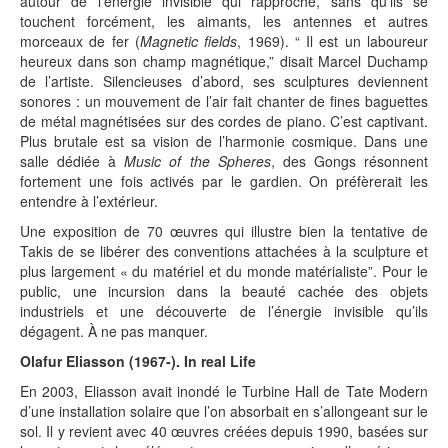
autour de l’énergie invisible qui rapproche, sans qu’ils se
touchent forcément, les aimants, les antennes et autres
morceaux de fer (
Magnetic fields
, 1969). “ Il est un laboureur
heureux dans son champ magnétique,” disait Marcel Duchamp
de l’artiste. Silencieuses d’abord, ses sculptures deviennent
sonores : un mouvement de l’air fait chanter de fines baguettes
de métal magnétisées sur des cordes de piano. C’est captivant.
Plus brutale est sa vision de l’harmonie cosmique. Dans une
salle dédiée à
Music of the Spheres
, des Gongs résonnent
fortement une fois activés par le gardien. On préfèrerait les
entendre à l’extérieur.
Une exposition de 70 œuvres qui illustre bien la tentative de
Takis de se libérer des conventions attachées à la sculpture et
plus largement « du matériel et du monde matérialiste”. Pour le
public, une incursion dans la beauté cachée des objets
industriels et une découverte de l’énergie invisible qu’ils
dégagent. À ne pas manquer.
Olafur Eliasson (1967-). In real Life
En 2003, Eliasson avait inondé le Turbine Hall de Tate Modern
d’une installation solaire que l’on absorbait en s’allongeant sur le
sol. Il y revient avec 40 œuvres créées depuis 1990, basées sur