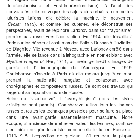
(Impressionnisme et Post-Impressionnisme). À l’affût des
nouveautés, elle convoque des sujets plus urbains, comme les
futuristes italiens, elle célèbre la machine, le mouvement
(
Cyclist
, 1913), et comme les cubistes, elle déconstruit ses
perspectives, avant de rejoindre Larionov dans son “rayonisme”,
premier pas russe vers l’abstraction. En 1914, elle travaille à
Paris sur les décors et costumes des Ballets Russes à l’invitation
de Diaghilev. Vite revenue à Moscou avec Larionov enrôlé dans
l’armée, elle se lance dans la lithographie en noir et blanc avec
Mystical images of War
, 1914, un mélange inédit d’images de
guerre et d’ iconographie de l’Apocalypse. En 1919,
Gontcharova s’installe à Paris où elle restera jusqu’à sa mort
prenant la nationalité française et collaborant avec
chorégraphes et compositeurs russes. Ce sont ces travaux qui
forgeront sa réputation hors de Russie.
Reine du “vsechestvo”, l’ “everythingism” (tous les styles
artistiques sont permis), Gontcharova utilisa tous les thèmes
russes et toutes les techniques possibles pour se faire sa place
dans une avant-garde essentiellement masculine. Notre
époque, si anxieuse de mettre en valeur les femmes, continue
d’en faire une grande artiste, comme elle le fut en Russie en
1910-1915. L’exposition de quelque 160 œuvres, la plupart