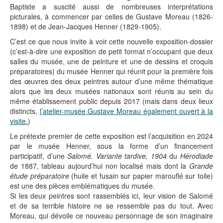
Baptiste a suscité aussi de nombreuses interprétations
picturales, à commencer par celles de Gustave Moreau (1826-
1898) et de Jean-Jacques Henner (1829-1905).
C’est ce que nous invite à voir cette nouvelle exposition-dossier
(c’est-à-dire une exposition de petit format n’occupant que deux
salles du musée, une de peinture et une de dessins et croquis
préparatoires) du musée Henner qui réunit pour la première fois
des œuvres des deux peintres autour d’une même thématique
alors que les deux musées nationaux sont réunis au sein du
même établissement public depuis 2017 (mais dans deux lieux
distincts,
l’atelier-musée Gustave Moreau également ouvert à la
visite.
)
Le prétexte premier de cette exposition est l’acquisition en 2024
par le musée Henner, sous la forme d’un financement
participatif, d’une
Salomé. Variante tardive, 1904
du
Hérodiade
de 1887, tableau aujourd’hui non localisé mais dont la
Grande
étude préparatoire
(huile et fusain sur papier marouflé sur toile)
est une des pièces emblématiques du musée.
Si les deux peintres sont rassemblés ici, leur vision de Salomé
et de sa terrible histoire ne se ressemble pas du tout. Avec
Moreau, qui dévoile ce nouveau personnage de son imaginaire