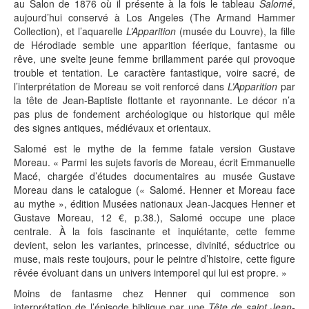
au Salon de 1876 où il présente à la fois le tableau
Salomé
,
aujourd’hui conservé à Los Angeles (The Armand Hammer
Collection), et l’aquarelle
L’Apparition
(musée du Louvre), la fille
de Hérodiade semble une apparition féerique, fantasme ou
rêve, une svelte jeune femme brillamment parée qui provoque
trouble et tentation. Le caractère fantastique, voire sacré, de
l’interprétation de Moreau se voit renforcé dans
L’Apparition
par
la tête de Jean-Baptiste flottante et rayonnante. Le décor n’a
pas plus de fondement archéologique ou historique qui mêle
des signes antiques, médiévaux et orientaux.
Salomé est le mythe de la femme fatale version Gustave
Moreau. « Parmi les sujets favoris de Moreau, écrit Emmanuelle
Macé, chargée d’études documentaires au musée Gustave
Moreau dans le catalogue (« Salomé. Henner et Moreau face
au mythe », édition Musées nationaux Jean-Jacques Henner et
Gustave Moreau, 12 €, p.38.), Salomé occupe une place
centrale. À la fois fascinante et inquiétante, cette femme
devient, selon les variantes, princesse, divinité, séductrice ou
muse, mais reste toujours, pour le peintre d’histoire, cette figure
rêvée évoluant dans un univers intemporel qui lui est propre. »
Moins de fantasme chez Henner qui commence son
interprétation de l’épisode biblique par une
Tête de saint Jean-