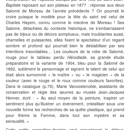
Baptiste
reposant sur son plateau en 1877 : réponse aux deux
Salomé de Moreau de l’année précédente ? On pourrait le
croire puisque le modèle pour la tête du saint est celui de
Charles Hayem, connu comme le mécène de Moreau ! Ses
Salomé, détachées du contexte historique, ne s’embarrassent
pas de bijoux ou de décors somptueux, mais troublantes aussi,
charnelles et puissantes, elles fixent le spectateur d’un regard
sombre et profond qui pourrait bien le déstabiliser par ses
intentions insondables… Les couleurs de la robe de Salomé,
rouge pour le tableau perdu
Hérodiade
, sa grande étude
préparatoire et la variante de 1904, bleu pour la
Salomé
de
1892, subliment le personnage et signent le talent de celui qui
était alors surnommé « le maître » ou « le magicien » de la
couleur (avec le rouge et le roux comme couleurs favorites).
Dans le catalogue (p.79), Marie Vancostenoble, assistante de
conservation et régie des œuvres au musée Jean-Jacques
Henner, écrit : « Au seul moyen de la peinture, inspirer un
sentiment plus qu’illustrer un événement, cristalliser sous une
nouvelle forme les recherches de sa quête plastique, qui prend
pour thème la Femme, dans tout son mystère et sa
sensualité. »
Cette petite exposition-dossier vaut assurément le détour,