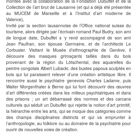
montée avec la collaboration de la Fondation Dubuffet et de la
Collection de l’art brut de Lausanne (et qui a déjà été présentée
au MUCEM de Marseille et à l’Institut d’art moderne de
Valence),
Invité par la section lausannoise de l’Office national suisse du
tourisme, alors dirigée par l’écrivain romand Paul Budry, son ami
de longue date, Dubuffet s ‘y rend accompagné de son ami
Jean Paulhan, son épouse Germaine, et de l’architecte Le
Corbusier. Visitant le Musée d’ethnographie de Genève, il
découvre des masques grimaçants taillés dans du bois
provenant de la région du Lötschental, des aquarelles du
peintre congolais Albert Lubacki, des bustes papous sculptés en
bois qui lui paraissent relever d’une création artistique libre. Il
rencontre aussi le psychiatre genevois Charles Ladame, puis
Walter Morgenthaler à Berne qui lui font découvrir des œuvres
d’art différentes créées dans les milieux psychiatriques et dans
des prisons ; un art débarrassé des normes et des carcans
culturels qui séduit un Dubuffet qui rejette la notion d’art primitif,
la hiérarchie entre les arts, qui se moque des catégories comme
des champs disciplinaires distincts et qui va emprunter à
l’anthropologie, au folklore ou au domaine de la psychiatrie pour
ouvrir de nouvelles voies de création.