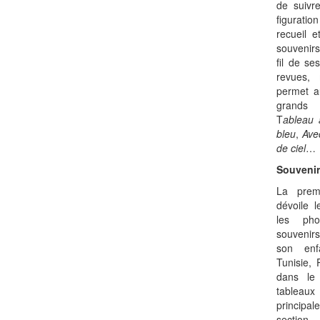
de suivr
figurati
recueil e
souvenir
fil de se
revues,
permet au
grands 
T
ableau 
bleu
,
Avec
de ciel
…
Souvenir
La prem
dévoile l
les pho
souvenir
son enf
Tunisie, 
dans le
tableaux 
principa
section,