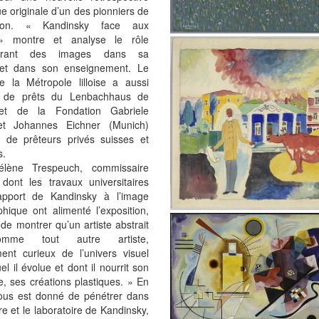
e originale d’un des pionniers de
action. « Kandinsky face aux
» montre et analyse le rôle
érant des images dans sa
 et dans son enseignement. Le
 la Métropole lilloise a aussi
é de prêts du Lenbachhaus de
et de la Fondation Gabriele
et Johannes Eichner (Munich)
e de prêteurs privés suisses et
s.
élène Trespeuch, commissaire
dont les travaux universitaires
apport de Kandinsky à l’image
hique ont alimenté l’exposition,
t de montrer qu’un artiste abstrait
omme tout autre artiste,
ent curieux de l’univers visuel
el il évolue et dont il nourrit son
e, ses créations plastiques. » En
 nous est donné de pénétrer dans
e et le laboratoire de Kandinsky,