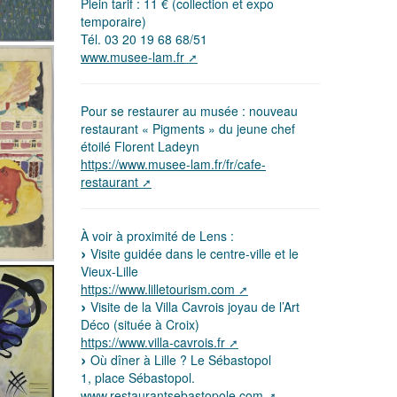
Plein tarif : 11 € (collection et expo
temporaire)
Tél. 03 20 19 68 68/51
www.musee-lam.fr
Pour se restaurer au musée : nouveau
restaurant « Pigments » du jeune chef
étoilé Florent Ladeyn
https://www.musee-lam.fr/fr/cafe-
restaurant
À voir à proximité de Lens :
Visite guidée dans le centre-ville et le
Vieux-Lille
https://www.lilletourism.com
Visite de la Villa Cavrois joyau de l’Art
Déco (située à Croix)
https://www.villa-cavrois.fr
Où dîner à Lille ? Le Sébastopol
1, place Sébastopol.
www.restaurantsebastopole.com