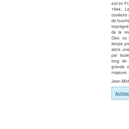
exil en F
1944. L
couleurs 
de touche
imprégné 
de la r
Geo
, ou
temps pr
alors un
par tout
long de 
grande v
majeure.
Jean-Mic
Archiv