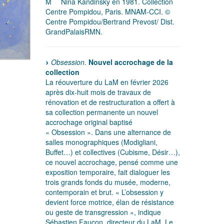
M
Nina Kandinsky en 1981. Collection
Centre Pompidou, Paris. MNAM-CCI. ©
Centre Pompidou/Bertrand Prevost/ Dist.
GrandPalaisRMN.
Obsession
.
Nouvel accrochage de la
collection
La réouverture du LaM en février 2026
après dix-huit mois de travaux de
rénovation et de restructuration a offert à
sa collection permanente un nouvel
accrochage original baptisé
« Obsession ». Dans une alternance de
salles monographiques (Modigliani,
Buffet…) et collectives (Cubisme, Désir…),
ce nouvel accrochage, pensé comme une
exposition temporaire, fait dialoguer les
trois grands fonds du musée, moderne,
contemporain et brut. « L’obsession y
devient force motrice, élan de résistance
ou geste de transgression », indique
Sébastien Faucon, directeur du LaM. Le