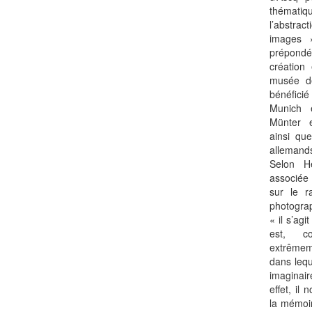
thématiqu
l’abstr
images 
prépond
création
musée de
bénéfici
Munich 
Münter 
ainsi qu
allemand
Selon H
associée 
sur le r
photograp
« il s’agi
est, c
extrêmem
dans lequ
imaginair
effet, il
la mémoir