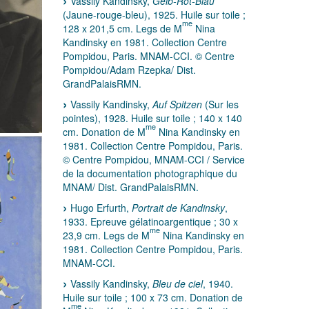
Vassily Kandinsky,
Gelb-Rot-Blau
(Jaune-rouge-bleu), 1925. Huile sur toile ;
me
128 x 201,5 cm. Legs de M
Nina
Kandinsky en 1981. Collection Centre
Pompidou, Paris. MNAM-CCI. © Centre
Pompidou/Adam Rzepka/ Dist.
GrandPalaisRMN.
Vassily Kandinsky,
Auf Spitzen
(Sur les
pointes), 1928. Huile sur toile ; 140 x 140
me
cm. Donation de M
Nina Kandinsky en
1981. Collection Centre Pompidou, Paris.
© Centre Pompidou, MNAM-CCI / Service
de la documentation photographique du
MNAM/ Dist. GrandPalaisRMN.
Hugo Erfurth,
Portrait de Kandinsky
,
1933. Epreuve gélatinoargentique ; 30 x
me
23,9 cm. Legs de M
Nina Kandinsky en
1981. Collection Centre Pompidou, Paris.
MNAM-CCI.
Vassily Kandinsky,
Bleu de ciel
, 1940.
Huile sur toile ; 100 x 73 cm. Donation de
me