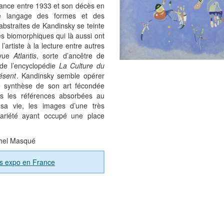
rance entre 1933 et son décès en
e langage des formes et des
abstraites de Kandinsky se teinte
s biomorphiques qui là aussi ont
l’artiste à la lecture entre autres
evue
Atlantis
, sorte d’ancêtre de
 de l’encyclopédie
La Culture du
ésent
. Kandinsky semble opérer
e synthèse de son art fécondée
es les références absorbées au
sa vie, les images d’une très
ariété ayant occupé une place
hel Masqué
es expo en France