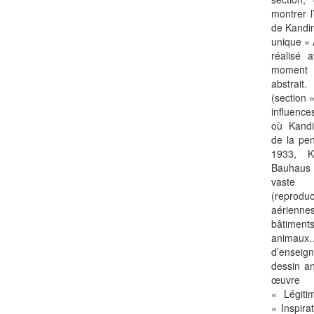
montrer l
de Kandin
unique « 
réalisé
moment 
abstrait
(section 
influences
où Kandi
de la pen
1933, K
Bauhaus 
vaste 
(reprod
aérien
bâtiments
animaux
d’enseign
dessin an
œuvre
« Légiti
« Inspira