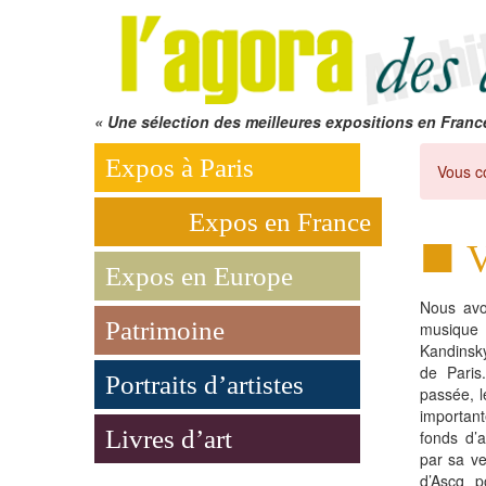
« Une sélection des meilleures expositions en Franc
Expos à Paris
Vous c
Expos en France
V
Expos en Europe
Nous avo
Patrimoine
musique
Kandinsk
de Paris
Portraits d’artistes
passée, 
important
Livres d’art
fonds d’a
par sa v
d’Ascq p