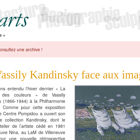
e »
onsultez une archive !
assily Kandinsky face aux ima
ns entendu l’hiver dernier « La
 des couleurs » de Vassily
y (1866-1944) à la Philharmonie
. Comme pour cette exposition
le Centre Pompidou a ouvert son
e collection Kandinsky, dont le
telier de l’artiste cédé en 1981
euve Nina, au LaM de Villeneuve
our une nouvelle rétrospective