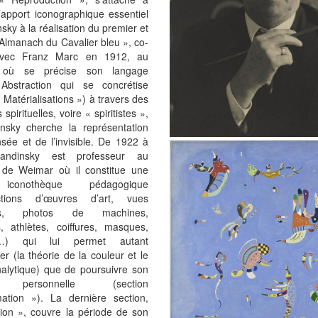
’apport iconographique essentiel
sky à la réalisation du premier et
Almanach du Cavalier bleu », co-
 avec Franz Marc en 1912, au
où se précise son langage
. Abstraction qui se concrétise
« Matérialisations ») à travers des
 spirituelles, voire « spiritistes »,
nsky cherche la représentation
sée et de l’invisible. De 1922 à
andinsky est professeur au
de Weimar où il constitue une
iconothèque pédagogique
uctions d’œuvres d’art, vues
nes, photos de machines,
, athlètes, coiffures, masques,
…) qui lui permet autant
er (la théorie de la couleur et le
alytique) que de poursuivre son
 personnelle (section
mation »). La dernière section,
tion », couvre la période de son