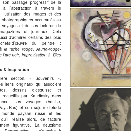
e son passage progressif de la
on à l’abstraction à travers le
t l’utilisation des images et des
s photographiques accumulés au
s voyages et de ses lectures de
 magazines et journaux. Cela
ssi d’admirer certains des plus
chefs-d’œuvre du peintre :
à la tache rouge
,
Jaune-rouge-
 l’arc noir
,
Improvisation 3
,
Bleu
s & Inspiration
ière section, « Souvenirs »,
es liens originaux qui associent
tos, dessins d’esquisse et
s recueillis par Kandinsky dans
ance, ses voyages (Venise,
Pays-Bas) et son séjour d’étude
 monde paysan russe et les
qu’il réalise alors, de facture
lement figurative. La deuxième
 « Reproduction », s’attache à