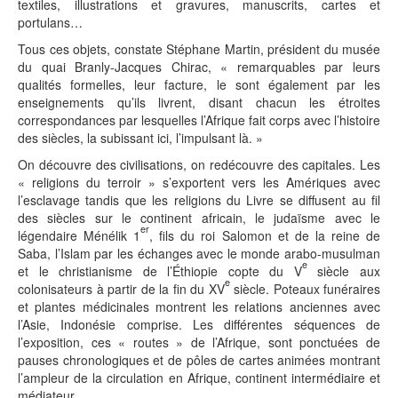
textiles, illustrations et gravures, manuscrits, cartes et
portulans…
Tous ces objets, constate Stéphane Martin, président du musée
du quai Branly-Jacques Chirac, « remarquables par leurs
qualités formelles, leur facture, le sont également par les
enseignements qu’ils livrent, disant chacun les étroites
correspondances par lesquelles l’Afrique fait corps avec l’histoire
des siècles, la subissant ici, l’impulsant là. »
On découvre des civilisations, on redécouvre des capitales. Les
« religions du terroir » s’exportent vers les Amériques avec
l’esclavage tandis que les religions du Livre se diffusent au fil
des siècles sur le continent africain, le judaïsme avec le
er
légendaire Ménélik 1
, fils du roi Salomon et de la reine de
Saba, l’Islam par les échanges avec le monde arabo-musulman
e
et le christianisme de l’Éthiopie copte du V
siècle aux
e
colonisateurs à partir de la fin du XV
siècle. Poteaux funéraires
et plantes médicinales montrent les relations anciennes avec
l’Asie, Indonésie comprise. Les différentes séquences de
l’exposition, ces « routes » de l’Afrique, sont ponctuées de
pauses chronologiques et de pôles de cartes animées montrant
l’ampleur de la circulation en Afrique, continent intermédiaire et
médiateur.