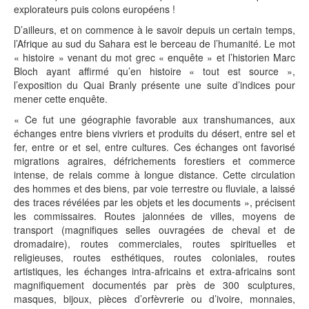
explorateurs puis colons européens !
D’ailleurs, et on commence à le savoir depuis un certain temps,
l’Afrique au sud du Sahara est le berceau de l’humanité. Le mot
« histoire » venant du mot grec « enquête » et l’historien Marc
Bloch ayant affirmé qu’en histoire « tout est source »,
l’exposition du Quai Branly présente une suite d’indices pour
mener cette enquête.
« Ce fut une géographie favorable aux transhumances, aux
échanges entre biens vivriers et produits du désert, entre sel et
fer, entre or et sel, entre cultures. Ces échanges ont favorisé
migrations agraires, défrichements forestiers et commerce
intense, de relais comme à longue distance. Cette circulation
des hommes et des biens, par voie terrestre ou fluviale, a laissé
des traces révélées par les objets et les documents », précisent
les commissaires. Routes jalonnées de villes, moyens de
transport (magnifiques selles ouvragées de cheval et de
dromadaire), routes commerciales, routes spirituelles et
religieuses, routes esthétiques, routes coloniales, routes
artistiques, les échanges intra-africains et extra-africains sont
magnifiquement documentés par près de 300 sculptures,
masques, bijoux, pièces d’orfèvrerie ou d’ivoire, monnaies,