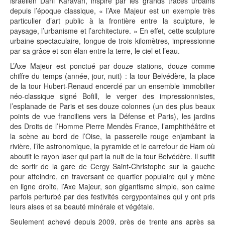
israélien Dani Karavan, inspiré par les grands tracés urbains
depuis l’époque classique, « l’Axe Majeur est un exemple très
particulier d’art public à la frontière entre la sculpture, le
paysage, l’urbanisme et l’architecture. » En effet, cette sculpture
urbaine spectaculaire, longue de trois kilomètres, impressionne
par sa grâce et son élan entre la terre, le ciel et l’eau.
L’Axe Majeur est ponctué par douze stations, douze comme
chiffre du temps (année, jour, nuit) : la tour Belvédère, la place
de la tour Hubert-Renaud encerclé par un ensemble immobilier
néo-classique signé Bofill, le verger des impressionnistes,
l’esplanade de Paris et ses douze colonnes (un des plus beaux
points de vue franciliens vers la Défense et Paris), les jardins
des Droits de l’Homme Pierre Mendès France, l’amphithéâtre et
la scène au bord de l’Oise, la passerelle rouge enjambant la
rivière, l’île astronomique, la pyramide et le carrefour de Ham où
aboutit le rayon laser qui part la nuit de la tour Belvédère. Il suffit
de sortir de la gare de Cergy Saint-Christophe sur la gauche
pour atteindre, en traversant ce quartier populaire qui y mène
en ligne droite, l’Axe Majeur, son gigantisme simple, son calme
parfois perturbé par des festivités cergypontaines qui y ont pris
leurs aises et sa beauté minérale et végétale.
Seulement achevé depuis 2009, près de trente ans après sa