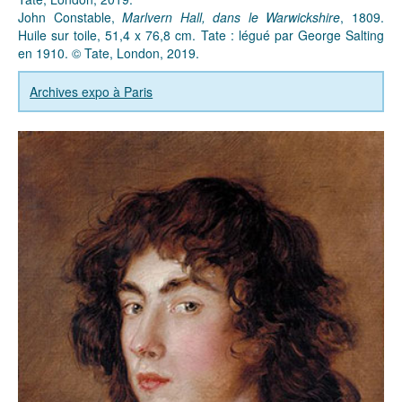
John Constable,
Marlvern Hall, dans le Warwickshire
, 1809.
Huile sur toile, 51,4 x 76,8 cm. Tate : légué par George Salting
en 1910. © Tate, London, 2019.
Archives expo à Paris