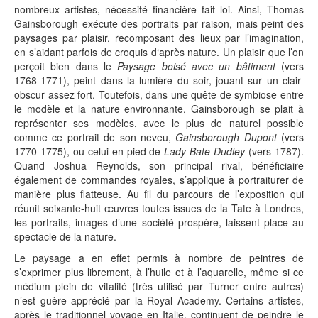
nombreux artistes, nécessité financière fait loi. Ainsi, Thomas
Gainsborough exécute des portraits par raison, mais peint des
paysages par plaisir, recomposant des lieux par l’imagination,
en s’aidant parfois de croquis d‘après nature. Un plaisir que l’on
perçoit bien dans le
Paysage boisé avec un bâtiment
(vers
1768-1771), peint dans la lumière du soir, jouant sur un clair-
obscur assez fort. Toutefois, dans une quête de symbiose entre
le modèle et la nature environnante, Gainsborough se plait à
représenter ses modèles, avec le plus de naturel possible
comme ce portrait de son neveu,
Gainsborough Dupont
(vers
1770-1775), ou celui en pied de
Lady Bate-Dudley
(vers 1787).
Quand Joshua Reynolds, son principal rival, bénéficiaire
également de commandes royales, s’applique à portraiturer de
manière plus flatteuse. Au fil du parcours de l’exposition qui
réunit soixante-huit œuvres toutes issues de la Tate à Londres,
les portraits, images d’une société prospère, laissent place au
spectacle de la nature.
Le paysage a en effet permis à nombre de peintres de
s’exprimer plus librement, à l’huile et à l’aquarelle, même si ce
médium plein de vitalité (très utilisé par Turner entre autres)
n’est guère apprécié par la Royal Academy. Certains artistes,
après le traditionnel voyage en Italie, continuent de peindre le