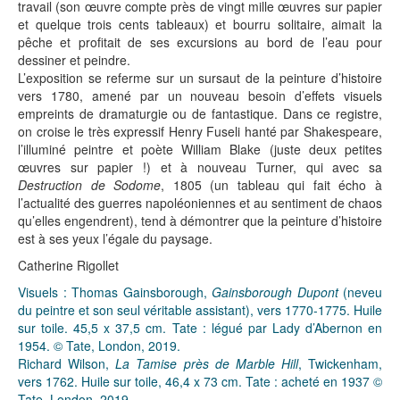
travail (son œuvre compte près de vingt mille œuvres sur papier
et quelque trois cents tableaux) et bourru solitaire, aimait la
pêche et profitait de ses excursions au bord de l’eau pour
dessiner et peindre.
L’exposition se referme sur un sursaut de la peinture d’histoire
vers 1780, amené par un nouveau besoin d’effets visuels
empreints de dramaturgie ou de fantastique. Dans ce registre,
on croise le très expressif Henry Fuseli hanté par Shakespeare,
l’illuminé peintre et poète William Blake (juste deux petites
œuvres sur papier !) et à nouveau Turner, qui avec sa
Destruction de Sodome
, 1805 (un tableau qui fait écho à
l’actualité des guerres napoléoniennes et au sentiment de chaos
qu’elles engendrent), tend à démontrer que la peinture d’histoire
est à ses yeux l’égale du paysage.
Catherine Rigollet
Visuels : Thomas Gainsborough,
Gainsborough Dupont
(neveu
du peintre et son seul véritable assistant), vers 1770-1775. Huile
sur toile. 45,5 x 37,5 cm. Tate : légué par Lady d’Abernon en
1954. © Tate, London, 2019.
Richard Wilson,
La Tamise près de Marble Hill
, Twickenham,
vers 1762. Huile sur toile, 46,4 x 73 cm. Tate : acheté en 1937 ©
Tate, London, 2019.