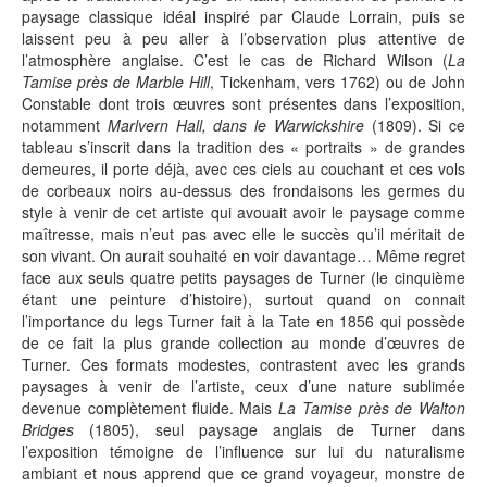
paysage classique idéal inspiré par Claude Lorrain, puis se
laissent peu à peu aller à l’observation plus attentive de
l’atmosphère anglaise. C’est le cas de Richard Wilson (
La
Tamise près de Marble Hill
, Tickenham, vers 1762) ou de John
Constable dont trois œuvres sont présentes dans l’exposition,
notamment
Marlvern Hall, dans le Warwickshire
(1809). Si ce
tableau s’inscrit dans la tradition des « portraits » de grandes
demeures, il porte déjà, avec ces ciels au couchant et ces vols
de corbeaux noirs au-dessus des frondaisons les germes du
style à venir de cet artiste qui avouait avoir le paysage comme
maîtresse, mais n’eut pas avec elle le succès qu’il méritait de
son vivant. On aurait souhaité en voir davantage… Même regret
face aux seuls quatre petits paysages de Turner (le cinquième
étant une peinture d’histoire), surtout quand on connait
l’importance du legs Turner fait à la Tate en 1856 qui possède
de ce fait la plus grande collection au monde d’œuvres de
Turner. Ces formats modestes, contrastent avec les grands
paysages à venir de l’artiste, ceux d’une nature sublimée
devenue complètement fluide. Mais
La Tamise près de Walton
Bridges
(1805), seul paysage anglais de Turner dans
l’exposition témoigne de l’influence sur lui du naturalisme
ambiant et nous apprend que ce grand voyageur, monstre de