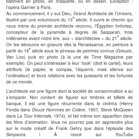
bâtiment en photo, en maquette, ou en dessin. Exception :
l’opéra Garnier à Paris.
Au commencement, il y eut Dieu, Grand Architecte de l’Univers,
e
illustré par une enluminure du 13
siècle. Il ouvre le chemin qui
nous mène du premier architecte reconnu, l’Égyptien Imhotep,
concepteur de la pyramide à degrés de Saqqarah, trois
e
millénaires avant notre ère, aux « starchitectes » du 21
siècle.
On les découvre en gravure dès la Renaissance, en peinture à
e
partir du 18
siècle sous le pinceau de peintres connus (Greuze,
Van Loo) puis en photo (à la une de Time Magazine par
exemple). On peut s’intéresser à leur “look” (dixit le cartel), leurs
attributs (le papier, le compas, l’équerre, mais silence sur
l’ordinateur) et leurs relations avec les puissants et les fortunés
de ce monde.
L’architecte est une figure dont la société de consommation a su
s’emparer. Non content de figurer sur timbres et billets de
banque, il est une figure récurrente dans le cinéma (Henry
Fonda dans
Douze Hommes en Colère
, 1957, Steve McQueen
dans
La Tour Infernale
, 1974), et fait même son apparition dans
les films d’animation. Vous ne pourrez pas en apprendre plus
sur le mode créatif de Frank Gehry que dans l’épisode des
Simpsons ! À revoir sur YouTube