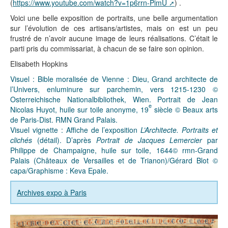
(
https://www.youtube.com/watch?v=1p6rrn-PimU
) .
Voici une belle exposition de portraits, une belle argumentation
sur l’évolution de ces artisans/artistes, mais on est un peu
frustré de n’avoir aucune image de leurs réalisations. C’était le
parti pris du commissariat, à chacun de se faire son opinion.
Elisabeth Hopkins
Visuel : Bible moralisée de Vienne : Dieu, Grand architecte de
l’Univers, enluminure sur parchemin, vers 1215-1230 ©
Osterreichische Nationalbibliothek, Wien. Portrait de Jean
e
Nicolas Huyot, huile sur toile anonyme, 19
siècle © Beaux arts
de Paris-Dist. RMN Grand Palais.
Visuel vignette : Affiche de l’exposition
L’Architecte. Portraits et
clichés
(détail). D’après
Portrait de Jacques Lemercier
par
Philippe de Champaigne, huile sur toile, 1644© rmn-Grand
Palais (Châteaux de Versailles et de Trianon)/Gérard Blot ©
capa/Graphisme : Keva Epale.
Archives expo à Paris