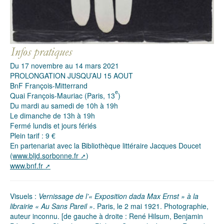
Du 17 novembre au 14 mars 2021
PROLONGATION JUSQU’AU 15 AOUT
BnF François-Mitterrand
e
Quai François-Mauriac (Paris, 13
)
Du mardi au samedi de 10h à 19h
Le dimanche de 13h à 19h
Fermé lundis et jours fériés
Plein tarif : 9 €
En partenariat avec la Bibliothèque littéraire Jacques Doucet
(
www.bljd.sorbonne.fr
)
www.bnf.fr
Visuels :
Vernissage de l’« Exposition dada Max Ernst » à la
librairie « Au Sans Pareil »
. Paris, le 2 mai 1921. Photographie,
auteur inconnu. [de gauche à droite : René Hilsum, Benjamin