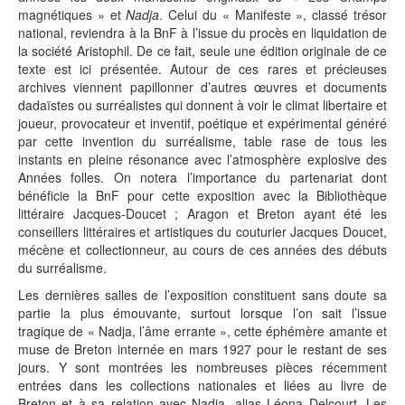
magnétiques » et
Nadja
. Celui du « Manifeste », classé trésor
national, reviendra à la BnF à l’issue du procès en liquidation de
la société Aristophil. De ce fait, seule une édition originale de ce
texte est ici présentée. Autour de ces rares et précieuses
archives viennent papillonner d’autres œuvres et documents
dadaïstes ou surréalistes qui donnent à voir le climat libertaire et
joueur, provocateur et inventif, poétique et expérimental généré
par cette invention du surréalisme, table rase de tous les
instants en pleine résonance avec l’atmosphère explosive des
Années folles. On notera l’importance du partenariat dont
bénéficie la BnF pour cette exposition avec la Bibliothèque
littéraire Jacques-Doucet ; Aragon et Breton ayant été les
conseillers littéraires et artistiques du couturier Jacques Doucet,
mécène et collectionneur, au cours de ces années des débuts
du surréalisme.
Les dernières salles de l’exposition constituent sans doute sa
partie la plus émouvante, surtout lorsque l’on sait l’issue
tragique de « Nadja, l’âme errante », cette éphémère amante et
muse de Breton internée en mars 1927 pour le restant de ses
jours. Y sont montrées les nombreuses pièces récemment
entrées dans les collections nationales et liées au livre de
Breton et à sa relation avec Nadja, alias Léona Delcourt. Les