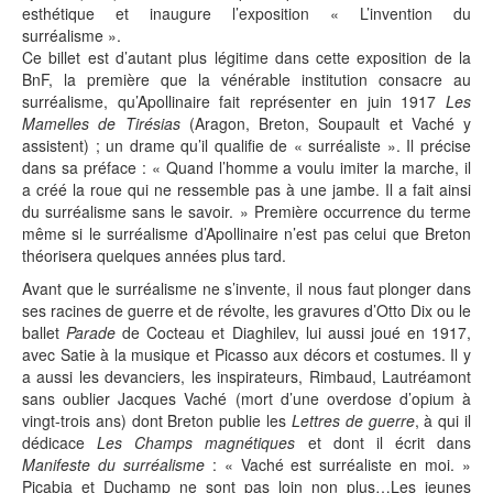
esthétique et inaugure l’exposition « L’invention du
surréalisme ».
Ce billet est d’autant plus légitime dans cette exposition de la
BnF, la première que la vénérable institution consacre au
surréalisme, qu’Apollinaire fait représenter en juin 1917
Les
Mamelles de Tirésias
(Aragon, Breton, Soupault et Vaché y
assistent) ; un drame qu’il qualifie de « surréaliste ». Il précise
dans sa préface : « Quand l’homme a voulu imiter la marche, il
a créé la roue qui ne ressemble pas à une jambe. Il a fait ainsi
du surréalisme sans le savoir. » Première occurrence du terme
même si le surréalisme d’Apollinaire n’est pas celui que Breton
théorisera quelques années plus tard.
Avant que le surréalisme ne s’invente, il nous faut plonger dans
ses racines de guerre et de révolte, les gravures d’Otto Dix ou le
ballet
Parade
de Cocteau et Diaghilev, lui aussi joué en 1917,
avec Satie à la musique et Picasso aux décors et costumes. Il y
a aussi les devanciers, les inspirateurs, Rimbaud, Lautréamont
sans oublier Jacques Vaché (mort d’une overdose d’opium à
vingt-trois ans) dont Breton publie les
Lettres de guerre
, à qui il
dédicace
Les Champs magnétiques
et dont il écrit dans
Manifeste du surréalisme
: « Vaché est surréaliste en moi. »
Picabia et Duchamp ne sont pas loin non plus…Les jeunes