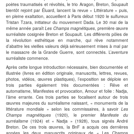
poètes traumatisés et révoltés, le trio Aragon, Breton, Soupault
bientôt rejoint par Éluard, lancent la revue « Littérature » puis,
en pleine exaltation, accueillent à Paris début 1920 le sulfureux
Tristan Tzara, initiateur du mouvement Dada. Le 30 mai de la
même année paraît
Les Champs magnétiques
, première œuvre
surréaliste cosignée Breton et Soupault. Les différents pôles de
la révolution esthétique en marche, qui rêve notamment
d’abattre les vieilles valeurs déjà sérieusement mises à mal par
le massacre de la Grande Guerre, sont connectés. L’aventure
surréaliste commence.
Après cette longue introduction nécessaire, bien documentée et
illustrée (livres en édition originale, manuscrits, lettres, revues,
photos, vidéos, œuvres plastiques), l’exposition se déploie en
trois parties également très documentées : Rêve et
automatisme, Manifestes et provocation, Amour et folie : Nadja,
l’âme errante. Ces trois parties se focalisent autour de trois
œuvres majeures du surréalisme naissant, « monuments de la
littérature mondiale » selon les commissaires, à savoir
Les
Champs magnétiques
(1920), le premier
Manifeste du
surréalisme
(1924) et « Nadja » (1928), tous signés André
Breton. De ces trois œuvres, la BnF a acquis ces dernières
années les deux manuscrits originaux de « Les Champs