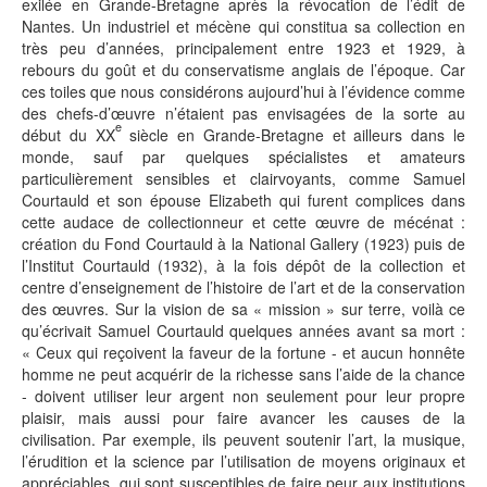
exilée en Grande-Bretagne après la révocation de l’édit de
Nantes. Un industriel et mécène qui constitua sa collection en
très peu d’années, principalement entre 1923 et 1929, à
rebours du goût et du conservatisme anglais de l’époque. Car
ces toiles que nous considérons aujourd’hui à l’évidence comme
des chefs-d’œuvre n’étaient pas envisagées de la sorte au
e
début du XX
siècle en Grande-Bretagne et ailleurs dans le
monde, sauf par quelques spécialistes et amateurs
particulièrement sensibles et clairvoyants, comme Samuel
Courtauld et son épouse Elizabeth qui furent complices dans
cette audace de collectionneur et cette œuvre de mécénat :
création du Fond Courtauld à la National Gallery (1923) puis de
l’Institut Courtauld (1932), à la fois dépôt de la collection et
centre d’enseignement de l’histoire de l’art et de la conservation
des œuvres. Sur la vision de sa « mission » sur terre, voilà ce
qu’écrivait Samuel Courtauld quelques années avant sa mort :
« Ceux qui reçoivent la faveur de la fortune - et aucun honnête
homme ne peut acquérir de la richesse sans l’aide de la chance
- doivent utiliser leur argent non seulement pour leur propre
plaisir, mais aussi pour faire avancer les causes de la
civilisation. Par exemple, ils peuvent soutenir l’art, la musique,
l’érudition et la science par l’utilisation de moyens originaux et
appréciables, qui sont susceptibles de faire peur aux institutions