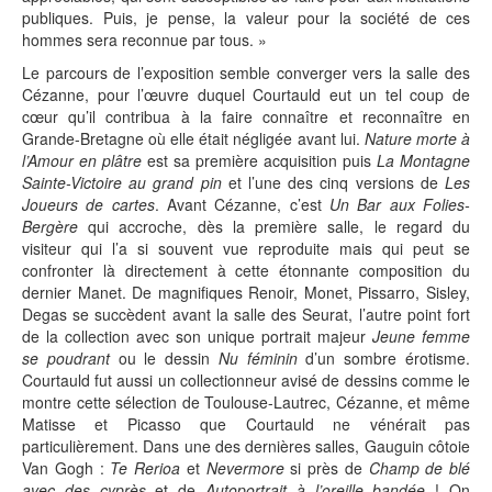
publiques. Puis, je pense, la valeur pour la société de ces
hommes sera reconnue par tous. »
Le parcours de l’exposition semble converger vers la salle des
Cézanne, pour l’œuvre duquel Courtauld eut un tel coup de
cœur qu’il contribua à la faire connaître et reconnaître en
Grande-Bretagne où elle était négligée avant lui.
Nature morte à
l’Amour en plâtre
est sa première acquisition puis
La Montagne
Sainte-Victoire au grand pin
et l’une des cinq versions de
Les
Joueurs de cartes
. Avant Cézanne, c’est
Un Bar aux Folies-
Bergère
qui accroche, dès la première salle, le regard du
visiteur qui l’a si souvent vue reproduite mais qui peut se
confronter là directement à cette étonnante composition du
dernier Manet. De magnifiques Renoir, Monet, Pissarro, Sisley,
Degas se succèdent avant la salle des Seurat, l’autre point fort
de la collection avec son unique portrait majeur
Jeune femme
se poudrant
ou le dessin
Nu féminin
d’un sombre érotisme.
Courtauld fut aussi un collectionneur avisé de dessins comme le
montre cette sélection de Toulouse-Lautrec, Cézanne, et même
Matisse et Picasso que Courtauld ne vénérait pas
particulièrement. Dans une des dernières salles, Gauguin côtoie
Van Gogh :
Te Rerioa
et
Nevermore
si près de
Champ de blé
avec des cyprès
et de
Autoportrait à l’oreille bandée
! On