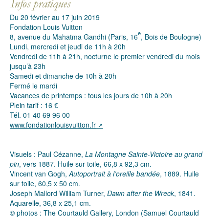
Du 20 février au 17 juin 2019
Fondation Louis Vuitton
e
8, avenue du Mahatma Gandhi (Paris, 16
, Bois de Boulogne)
Lundi, mercredi et jeudi de 11h à 20h
Vendredi de 11h à 21h, nocturne le premier vendredi du mois
jusqu’à 23h
Samedi et dimanche de 10h à 20h
Fermé le mardi
Vacances de printemps : tous les jours de 10h à 20h
Plein tarif : 16 €
Tél. 01 40 69 96 00
www.fondationlouisvuitton.fr
Visuels : Paul Cézanne,
La Montagne Sainte-Victoire au grand
pin
, vers 1887. Huile sur toile, 66,8 x 92,3 cm.
Vincent van Gogh,
Autoportrait à l’oreille bandée
, 1889. Huile
sur toile, 60,5 x 50 cm.
Joseph Mallord William Turner,
Dawn after the Wreck
, 1841.
Aquarelle, 36,8 x 25,1 cm.
© photos : The Courtauld Gallery, London (Samuel Courtauld