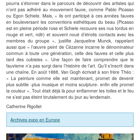
pourra s’étonner dans le parcours de découvrir des artistes qui
n’ont pas adhéré au mouvement fauve, comme Pablo Picasso
ou Egon Schiele. Mais, « ils ont participé à ces années fauves
en bouleversant les conventions esthétiques du beau (Picasso
est en pleine période rose et Schiele recouvre ses nus tordus en
rouge et vert, ndlr) et souvent noué d’étroits contacts avec les
membres du groupe », justifie Jacqueline Munck, rappelant
aussi que « l’œuvre peint de Cézanne incarne le dénominateur
commun à toute une génération, celle des fauves et celle plus
tard des cubistes ». Une façon de faire comprendre que le
fauvisme n’a pas surgi dans l’histoire de l’art. Qu’il s’inscrit dans
une chaîne. En août 1888, Van Gogh écrivait à son frère Théo :
« La peinture comme elle est maintenant, promet de devenir
plus subtile -plus musique et moins sculpture- enfin elle promet
la couleur ». Tout était déjà là pour enflammer les toiles et le feu
ne s’est pas éteint brutalement du jour au lendemain.
Catherine Rigollet
Archives expo en Europe