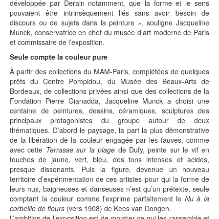
développée par Derain notamment, que la forme et le sens
pouvaient être intrinsèquement liés sans avoir besoin de
discours ou de sujets dans la peinture », souligne Jacqueline
Munck, conservatrice en chef du musée d’art moderne de Paris
et commissaire de l’exposition.
Seule compte la couleur pure
À partir des collections du MAM-Paris, complétées de quelques
prêts du Centre Pompidou, du Musée des Beaux-Arts de
Bordeaux, de collections privées ainsi que des collections de la
Fondation Pierre Gianadda, Jacqueline Munck a choisi une
centaine de peintures, dessins, céramiques, sculptures des
principaux protagonistes du groupe autour de deux
thématiques. D’abord le paysage, la part la plus démonstrative
de la libération de la couleur engagée par les fauves, comme
avec cette
Terrasse sur la plage
de Dufy, peinte sur le vif en
touches de jaune, vert, bleu, des tons intenses et acides,
presque dissonants. Puis la figure, devenue un nouveau
territoire d’expérimentation de ces artistes pour qui la forme de
leurs nus, baigneuses et danseuses n’est qu’un prétexte, seule
comptant la couleur comme l’exprime parfaitement le
Nu à la
corbeille de fleurs
(vers 1908) de Kees van Dongen.
L’ambition de l’exposition est de montrer ce qui les rassemble et