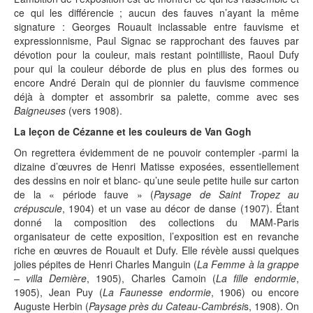
ce qui les différencie ; aucun des fauves n’ayant la même
signature : Georges Rouault inclassable entre fauvisme et
expressionnisme, Paul Signac se rapprochant des fauves par
dévotion pour la couleur, mais restant pointilliste, Raoul Dufy
pour qui la couleur déborde de plus en plus des formes ou
encore André Derain qui de pionnier du fauvisme commence
déjà à dompter et assombrir sa palette, comme avec ses
Baigneuses
(vers 1908).
La leçon de Cézanne et les couleurs de Van Gogh
On regrettera évidemment de ne pouvoir contempler -parmi la
dizaine d’œuvres de Henri Matisse exposées, essentiellement
des dessins en noir et blanc- qu’une seule petite huile sur carton
de la « période fauve » (
Paysage de Saint Tropez au
crépuscule
, 1904) et un vase au décor de danse (1907). Étant
donné la composition des collections du MAM-Paris
organisateur de cette exposition, l’exposition est en revanche
riche en œuvres de Rouault et Dufy. Elle révèle aussi quelques
jolies pépites de Henri Charles Manguin (
La Femme à la grappe
– villa Demière
, 1905), Charles Camoin (
La fille endormie
,
1905), Jean Puy (
La Faunesse endormie
, 1906) ou encore
Auguste Herbin (
Paysage près du Cateau-Cambrési
s, 1908). On