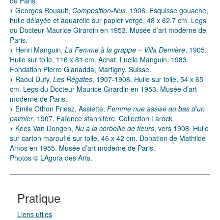
de Paris.
Georges Rouault,
Composition-Nus
, 1906. Esquisse gouache,
huile délayée et aquarelle sur papier vergé, 48 x 62,7 cm. Legs
du Docteur Maurice Girardin en 1953. Musée d’art moderne de
Paris.
Henri Manguin,
La Femme à la grappe – Villa Demière
, 1905.
Huile sur toile, 116 x 81 cm. Achat, Lucile Manguin, 1983.
Fondation Pierre Gianadda, Martigny, Suisse.
Raoul Dufy,
Les Régates
, 1907-1908. Huile sur toile, 54 x 65
cm. Legs du Docteur Maurice Girardin en 1953. Musée d’art
moderne de Paris.
Emile Othon Friesz, Assiette,
Femme nue assise au bas d’un
palmier
, 1907. Faïence stannifère. Collection Larock.
Kees Van Dongen,
Nu à la corbeille de fleurs
, vers 1908. Huile
sur carton marouflé sur toile, 46 x 42 cm. Donation de Mathilde
Amos en 1955. Musée d’art moderne de Paris.
Photos © L’Agora des Arts.
Pratique
Liens utiles