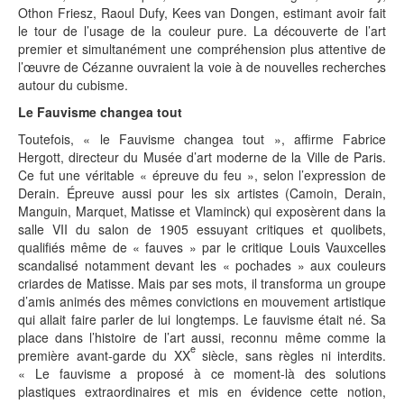
Othon Friesz, Raoul Dufy, Kees van Dongen, estimant avoir fait
le tour de l’usage de la couleur pure. La découverte de l’art
premier et simultanément une compréhension plus attentive de
l’œuvre de Cézanne ouvraient la voie à de nouvelles recherches
autour du cubisme.
Le Fauvisme changea tout
Toutefois, « le Fauvisme changea tout », affirme Fabrice
Hergott, directeur du Musée d’art moderne de la Ville de Paris.
Ce fut une véritable « épreuve du feu », selon l’expression de
Derain. Épreuve aussi pour les six artistes (Camoin, Derain,
Manguin, Marquet, Matisse et Vlaminck) qui exposèrent dans la
salle VII du salon de 1905 essuyant critiques et quolibets,
qualifiés même de « fauves » par le critique Louis Vauxcelles
scandalisé notamment devant les « pochades » aux couleurs
criardes de Matisse. Mais par ses mots, il transforma un groupe
d’amis animés des mêmes convictions en mouvement artistique
qui allait faire parler de lui longtemps. Le fauvisme était né. Sa
place dans l’histoire de l’art aussi, reconnu même comme la
e
première avant-garde du XX
siècle, sans règles ni interdits.
« Le fauvisme a proposé à ce moment-là des solutions
plastiques extraordinaires et mis en évidence cette notion,