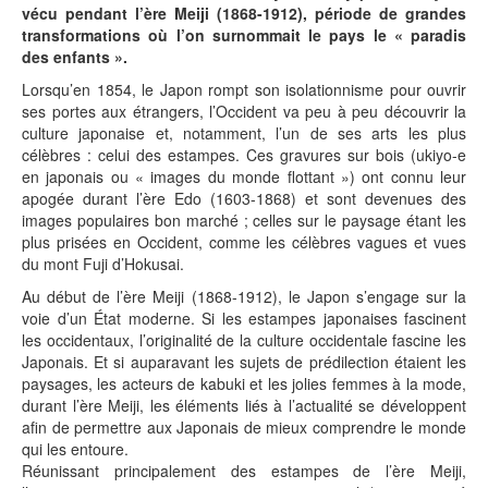
vécu pendant l’ère Meiji (1868-1912), période de grandes
transformations où l’on surnommait le pays le « paradis
des enfants ».
Lorsqu’en 1854, le Japon rompt son isolationnisme pour ouvrir
ses portes aux étrangers, l’Occident va peu à peu découvrir la
culture japonaise et, notamment, l’un de ses arts les plus
célèbres : celui des estampes. Ces gravures sur bois (ukiyo-e
en japonais ou « images du monde flottant ») ont connu leur
apogée durant l’ère Edo (1603-1868) et sont devenues des
images populaires bon marché ; celles sur le paysage étant les
plus prisées en Occident, comme les célèbres vagues et vues
du mont Fuji d’Hokusai.
Au début de l’ère Meiji (1868-1912), le Japon s’engage sur la
voie d’un État moderne. Si les estampes japonaises fascinent
les occidentaux, l’originalité de la culture occidentale fascine les
Japonais. Et si auparavant les sujets de prédilection étaient les
paysages, les acteurs de kabuki et les jolies femmes à la mode,
durant l’ère Meiji, les éléments liés à l’actualité se développent
afin de permettre aux Japonais de mieux comprendre le monde
qui les entoure.
Réunissant principalement des estampes de l’ère Meiji,