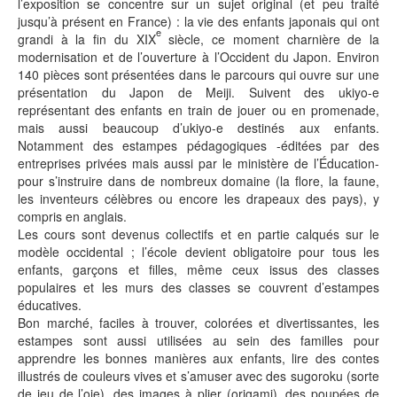
l’exposition se concentre sur un sujet original (et peu traité
jusqu’à présent en France) : la vie des enfants japonais qui ont
e
grandi à la fin du XIX
siècle, ce moment charnière de la
modernisation et de l’ouverture à l’Occident du Japon. Environ
140 pièces sont présentées dans le parcours qui ouvre sur une
présentation du Japon de Meiji. Suivent des ukiyo-e
représentant des enfants en train de jouer ou en promenade,
mais aussi beaucoup d’ukiyo-e destinés aux enfants.
Notamment des estampes pédagogiques -éditées par des
entreprises privées mais aussi par le ministère de l’Éducation-
pour s’instruire dans de nombreux domaine (la flore, la faune,
les inventeurs célèbres ou encore les drapeaux des pays), y
compris en anglais.
Les cours sont devenus collectifs et en partie calqués sur le
modèle occidental ; l’école devient obligatoire pour tous les
enfants, garçons et filles, même ceux issus des classes
populaires et les murs des classes se couvrent d’estampes
éducatives.
Bon marché, faciles à trouver, colorées et divertissantes, les
estampes sont aussi utilisées au sein des familles pour
apprendre les bonnes manières aux enfants, lire des contes
illustrés de couleurs vives et s’amuser avec des sugoroku (sorte
de jeu de l’oie), des images à plier (origami), des poupées de