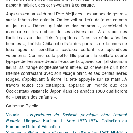
papier à habiller, des cerfs-volants à construire.
Apparaissent aussi durant l’ère Meiji des « estampes de genre »
sur le thème des enfants. On les voit en train de jouer, comme
au jeu du « Démon qui piétine des ombres », consistant à
marcher sur les ombres de ses adversaires. À attraper des
libellules avec des filets à papillons. Dans sa série « Vraies
beautés », l’artiste Chikanobu livre des portraits de femmes de
tous âges et conditions sociales portant de splendides
vêtements. Comme cette petite fille portant la coiffure courte
typique de l’enfance depuis l’époque Edo, avec son joli kimono à
fleurs, sa frange soigneusement effilée, sa chevelure d’un noir
intense contrastant avec son visage blanc et ses petites lèvres
rouges, s’appliquant à écrire, la tête appuyée sur sa main…À
travers toutes ces estampes, apparait un monde que des
Occidentaux visitant le Japon dans les années 1880 qualifièrent
de « paradis des enfants ».
Catherine Rigollet
Visuels :
L’importance de l’activité physique chez l’enfant
illustrée
. Utagawa Kuniteru II. Vers 1873-1874. Collection du
Kumon Institute of Education.
Yamamoto Shôun,
Jeux d’enfants : Les libellules
, 1907. Nishiki-e