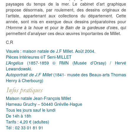
paysages du temps de la mer. Le cabinet d’art graphique
propose désormais, par roulement, des dessins originaux de
l’artiste, appartenant aux collections du département. Cette
année, sont mis en exergue deux dessins préparatoires pour
l’Homme à la houe
et pour
le Bain de la gardeuse d’oies
, qui
permettent d’analyser ces deux œuvres importantes de Millet.
C.R
Visuels : maison natale de J.F Millet. Août 2004.
Pièces intérieures ©T Seni-MILLET
L’Angélus
(1857-1859 © RMN (Musée d’Orsay) / Hervé
Lewandowski.
Autoportrait de J.F Millet
(1841- musée des Beaux-arts Thomas
Henry à Cherbourg)
Maison natale Jean-François Millet
Hameau Gruchy – 50440 Gréville-Hague
Tous les jours sauf le lundi
De 14h à 18h
Tarifs : 4,20 € (adultes)
Tél : 02 33 01 81 91