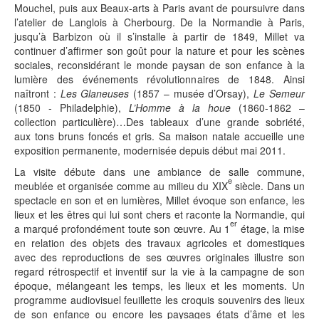
Mouchel, puis aux Beaux-arts à Paris avant de poursuivre dans
l’atelier de Langlois à Cherbourg. De la Normandie à Paris,
jusqu’à Barbizon où il s’installe à partir de 1849, Millet va
continuer d’affirmer son goût pour la nature et pour les scènes
sociales, reconsidérant le monde paysan de son enfance à la
lumière des événements révolutionnaires de 1848. Ainsi
naîtront :
Les Glaneuses
(1857 – musée d’Orsay),
Le Semeur
(1850 - Philadelphie),
L’Homme à la houe
(1860-1862 –
collection particulière)…Des tableaux d’une grande sobriété,
aux tons bruns foncés et gris. Sa maison natale accueille une
exposition permanente, modernisée depuis début mai 2011.
La visite débute dans une ambiance de salle commune,
e
meublée et organisée comme au milieu du XIX
siècle. Dans un
spectacle en son et en lumières, Millet évoque son enfance, les
lieux et les êtres qui lui sont chers et raconte la Normandie, qui
er
a marqué profondément toute son œuvre. Au 1
étage, la mise
en relation des objets des travaux agricoles et domestiques
avec des reproductions de ses œuvres originales illustre son
regard rétrospectif et inventif sur la vie à la campagne de son
époque, mélangeant les temps, les lieux et les moments. Un
programme audiovisuel feuillette les croquis souvenirs des lieux
de son enfance ou encore les paysages états d’âme et les