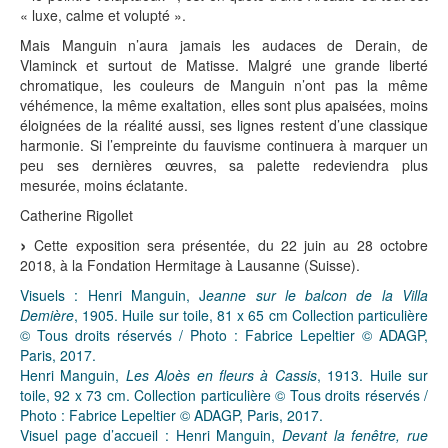
« luxe, calme et volupté ».
Mais Manguin n’aura jamais les audaces de Derain, de
Vlaminck et surtout de Matisse. Malgré une grande liberté
chromatique, les couleurs de Manguin n’ont pas la même
véhémence, la même exaltation, elles sont plus apaisées, moins
éloignées de la réalité aussi, ses lignes restent d’une classique
harmonie. Si l’empreinte du fauvisme continuera à marquer un
peu ses dernières œuvres, sa palette redeviendra plus
mesurée, moins éclatante.
Catherine Rigollet
Cette exposition sera présentée, du 22 juin au 28 octobre
2018, à la Fondation Hermitage à Lausanne (Suisse).
Visuels : Henri Manguin, J
eanne sur le balcon de la Villa
Demière
, 1905. Huile sur toile, 81 x 65 cm Collection particulière
© Tous droits réservés / Photo : Fabrice Lepeltier © ADAGP,
Paris, 2017.
Henri Manguin,
Les Aloès en fleurs à Cassis
, 1913. Huile sur
toile, 92 x 73 cm. Collection particulière © Tous droits réservés /
Photo : Fabrice Lepeltier © ADAGP, Paris, 2017.
Visuel page d’accueil : Henri Manguin,
Devant la fenêtre, rue