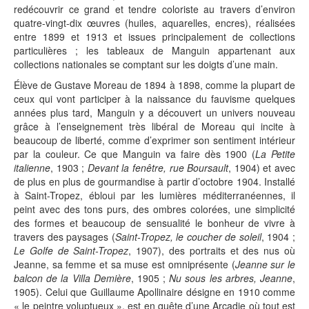
redécouvrir ce grand et tendre coloriste au travers d’environ
quatre-vingt-dix œuvres (huiles, aquarelles, encres), réalisées
entre 1899 et 1913 et issues principalement de collections
particulières ; les tableaux de Manguin appartenant aux
collections nationales se comptant sur les doigts d’une main.
Élève de Gustave Moreau de 1894 à 1898, comme la plupart de
ceux qui vont participer à la naissance du fauvisme quelques
années plus tard, Manguin y a découvert un univers nouveau
grâce à l’enseignement très libéral de Moreau qui incite à
beaucoup de liberté, comme d’exprimer son sentiment intérieur
par la couleur. Ce que Manguin va faire dès 1900 (
La Petite
italienne
, 1903 ;
Devant la fenêtre, rue Boursault
, 1904) et avec
de plus en plus de gourmandise à partir d’octobre 1904. Installé
à Saint-Tropez, ébloui par les lumières méditerranéennes, il
peint avec des tons purs, des ombres colorées, une simplicité
des formes et beaucoup de sensualité le bonheur de vivre à
travers des paysages (
Saint-Tropez, le coucher de soleil
, 1904 ;
Le Golfe de Saint-Tropez
, 1907), des portraits et des nus où
Jeanne, sa femme et sa muse est omniprésente (
Jeanne sur le
balcon de la Villa Demière
, 1905 ;
Nu sous les arbres, Jeanne
,
1905). Celui que Guillaume Apollinaire désigne en 1910 comme
« le peintre voluptueux », est en quête d’une Arcadie où tout est