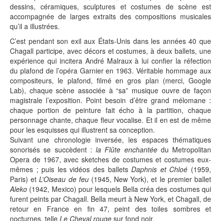
dessins, céramiques, sculptures et costumes de scène est
accompagnée de larges extraits des compositions musicales
qu’il a illustrées.
C’est pendant son exil aux États-Unis dans les années 40 que
Chagall participe, avec décors et costumes, à deux ballets, une
expérience qui incitera André Malraux à lui confier la réfection
du plafond de l’opéra Garnier en 1963. Véritable hommage aux
compositeurs, le plafond, filmé en gros plan (merci, Google
Lab), chaque scène associée à “sa” musique ouvre de façon
magistrale l’exposition. Point besoin d’être grand mélomane :
chaque portion de peinture fait écho à la partition, chaque
personnage chante, chaque fleur vocalise. Et il en est de même
pour les esquisses qui illustrent sa conception.
Suivant une chronologie inversée, les espaces thématiques
sonorisés se succèdent :
la Flûte enchantée
du Metropolitan
Opera de 1967, avec sketches de costumes et costumes eux-
mêmes ; puis les vidéos des ballets
Daphnis et Chloé
(1959,
Paris) et
L’Oiseau de feu
(1945, New York), et le premier ballet
Aleko
(1942, Mexico) pour lesquels Bella créa des costumes qui
furent peints par Chagall. Bella meurt à New York, et Chagall, de
retour en France en fin 47, peint des toiles sombres et
nocturnes, telle
Le Cheval rouge
sur fond noir.