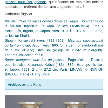
passion pour l’art japonais
, qui influença en retour les artistes
japonais qui créèrent des œuvres « japonisantes » !
Catherine Rigollet
Visuels :
Paire de vases ornées d’oies sauvages
. Commande de
la Maison impériale. Tsukada Shukyo (1848-1914). Emaux
cloisonnés, argent, or. Japon, vers 1910. H. 34,7 cm. Londres,
collection Khalili.
Shoami Katsuyoshi (vers 1832-1908),
Eléphant caparaçonné
portant un joyau
, Japon vers 1890. Or, argent, Shakudo (alliage
de cuivre et d’or), shibuishi (alliage de cuivre et d’argent).
Londres, collection Khalili.
Souris mangeant une tête de poisson
. Page d’album Dessins
pour le plaisir. Kawanabe Kyôsai (1831-1889). Estampe nishike-
e. Japon, 1881. 21,1 x 27,2 cm. Paris, MNAAG. © RMN-GP
(MNAAG, Paris) / Harry Bréjat.
Archives expo à Paris