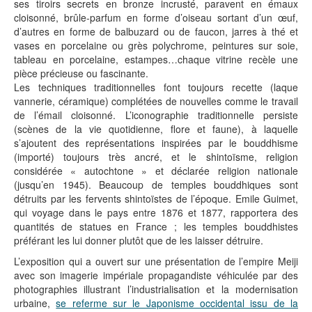
ses tiroirs secrets en bronze incrusté, paravent en émaux
cloisonné, brûle-parfum en forme d’oiseau sortant d’un œuf,
d’autres en forme de balbuzard ou de faucon, jarres à thé et
vases en porcelaine ou grès polychrome, peintures sur soie,
tableau en porcelaine, estampes…chaque vitrine recèle une
pièce précieuse ou fascinante.
Les techniques traditionnelles font toujours recette (laque
vannerie, céramique) complétées de nouvelles comme le travail
de l’émail cloisonné. L’iconographie traditionnelle persiste
(scènes de la vie quotidienne, flore et faune), à laquelle
s’ajoutent des représentations inspirées par le bouddhisme
(importé) toujours très ancré, et le shintoïsme, religion
considérée « autochtone » et déclarée religion nationale
(jusqu’en 1945). Beaucoup de temples bouddhiques sont
détruits par les fervents shintoïstes de l’époque. Emile Guimet,
qui voyage dans le pays entre 1876 et 1877, rapportera des
quantités de statues en France ; les temples bouddhistes
préférant les lui donner plutôt que de les laisser détruire.
L’exposition qui a ouvert sur une présentation de l’empire Meiji
avec son imagerie impériale propagandiste véhiculée par des
photographies illustrant l’industrialisation et la modernisation
urbaine,
se referme sur le Japonisme occidental issu de la