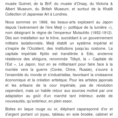
musée Guimet, de la BnF, du musée d’Orsay, du Victoria &
Albert Museum, du British Museum, et surtout de la Khalili
Collection of Japanese Art à Londres.
Nous sommes en 1868, les beaux-arts explosent au Japon
depuis l’avènement de l’ère Meiji (« politique de la lumière »),
nom désignant le règne de l’empereur Mutsuhito (1852-1912).
Dès son installation sur le trône, succédant à un gouvernement
militaire isolationniste, Meiji établit un système impérial et
s’inspire de l’Occident, des institutions jusqu’au costume. La
capitale impériale Kyōto est transférée à Edo, ancienne
résidence des shōguns, renommée Tōkyō, la « Capitale de
l’Est ». Le Japon, tout en se militarisant pour faire face à la
montée vers la guerre (Corée, Chine, Russie), s’ouvre à
l’ensemble du monde et s’industrialise, favorisant la croissance
économique et la création artistique. Pour les artistes japonais
et les artisans de la cour impériale, pas de révolution
cependant, mais un habile retour aux sources motivé par une
adaptation au goût d’un marché tant intérieur, avide de
nouveautés, qu’extérieur, en plein essor.
Boites en laque rouge ou or, éléphant caparaçonné d’or et
d’argent portant un joyau, tableau en soie brodée, cabinet et