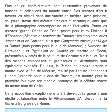
Plus de 80 chefs-d’œuvre sont rassemblés provenant de
musées et collections du monde entier. Des œuvres d’art à
travers les siècles dans une variété de médias, avec peinture,
sculpture, travail des métaux précieux et céramique, ainsi que
de la photographie contemporaine et de l’art vidéo. Parmi les
œuvres figurent
Danaé
de Titien, peinte pour le roi Philippe II
d’Espagne ;
Minerve et Arachne
de Tintoret ; les emblématiques
Jupiter et Io
de Corrège, ainsi que
Ganymède enlevé par l’Aigle
et
Danaé
(tous peints pour le duc de Mantoue) ;
Narcisse
de
Caravage ; et
Pygmalion et Galatée
en marbre de Rodin,
présentés aux côtés de la peinture de Gérôme sur le sujet. Trois
des visages composites et grotesques d’ Arcimboldo sont
également exposés. De plus, le
Persée
en bronze grandeur
nature avec la tête de Méduse, réalisé par l’artiste néerlandais
Hubert Gerhardt pour le duc de Bavière, est montré pour la
première fois avec son modèle, prototype de la célèbre œuvre
du même nom de Cellini.
Cette exposition exceptionnelle a été développée grâce à une
étroite collaboration entre le Rijksmuseum d’Amsterdam et la
Galleria Borghese de Rome.