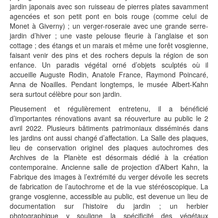
jardin japonais avec son ruisseau de pierres plates savamment
agencées et son petit pont en bois rouge (comme celui de
Monet à Giverny) ; un verger-roseraie avec une grande serre-
jardin d’hiver ; une vaste pelouse fleurie à l’anglaise et son
cottage ; des étangs et un marais et même une forêt vosgienne,
faisant venir des pins et des rochers depuis la région de son
enfance. Un paradis végétal orné d’objets sculptés où il
accueille Auguste Rodin, Anatole France, Raymond Poincaré,
Anna de Noailles. Pendant longtemps, le musée Albert-Kahn
sera surtout célèbre pour son jardin.
Pieusement et régulièrement entretenu, il a bénéficié
d’importantes rénovations avant sa réouverture au public le 2
avril 2022. Plusieurs bâtiments patrimoniaux disséminés dans
les jardins ont aussi changé d’affectation. La Salle des plaques,
lieu de conservation originel des plaques autochromes des
Archives de la Planète est désormais dédié à la création
contemporaine. Ancienne salle de projection d’Albert Kahn, la
Fabrique des images à l’extrémité du verger dévoile les secrets
de fabrication de l’autochrome et de la vue stéréoscopique. La
grange vosgienne, accessible au public, est devenue un lieu de
documentation sur l’histoire du jardin ; un herbier
photographique y souligne la spécificité des végétaux