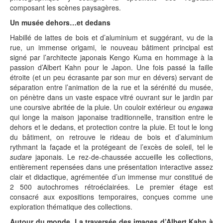
composant les scènes paysagères.
Un musée dehors…et dedans
Habillé de lattes de bois et d’aluminium et suggérant, vu de la
rue, un immense origami, le nouveau bâtiment principal est
signé par l’architecte japonais Kengo Kuma en hommage à la
passion d’Albert Kahn pour le Japon. Une fois passé la faille
étroite (et un peu écrasante par son mur en dévers) servant de
séparation entre l’animation de la rue et la sérénité du musée,
on pénètre dans un vaste espace vitré ouvrant sur le jardin par
une coursive abritée de la pluie. Un couloir extérieur ou
engawa
qui longe la maison japonaise traditionnelle, transition entre le
dehors et le dedans, et protection contre la pluie. Et tout le long
du bâtiment, on retrouve le rideau de bois et d’aluminium
rythmant la façade et la protégeant de l’excès de soleil, tel le
sudare
japonais. Le rez-de-chaussée accueille les collections,
entièrement repensées dans une présentation interactive assez
clair et didactique, agrémentée d’un immense mur constitué de
2 500 autochromes rétroéclairées. Le premier étage est
consacré aux expositions temporaires, conçues comme une
exploration thématique des collections.
Autour du monde. La traversée des images d’Albert Kahn à