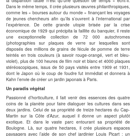
la disparition fatale n’est qu’une question de temps » écrit-il.
Dans le même temps, il crée plusieurs œuvres philanthropiques,
comme les « bourses autour du monde » finançant les voyages
de jeunes chercheurs afin qu’ils s’ouvrent à l’international par
l’expérience. De cette grande utopie brisée par la crise
économique de 1929 qui précipita la faillite du banquier, il reste
une exceptionnelle collection de 72 000 autochromes
(photographies sur plaques de verre sur lesquelles sont
disposés des millions de grains de fécule de pomme de terre
teintés en trois couleurs (à savoir rouge-orangé, vert et bleu-
violet), plus de 100 heures de film noir et blanc et 4000 plaques
stéréoscopiques, issus de 50 pays visités entre 1909 et 1931,
dont le Japon où le coup de foudre fut immédiat et donnera à
Kahn l’envie de créer un jardin japonais à Paris.
Un paradis végétal
Passionné d’horticulture, il fait venir des essences des quatre
coins de la planète pour faire dialoguer les cultures dans ses
deux jardins. Celui de sa propriété de treize hectares du Cap-
Martin sur la Côte d’Azur, auquel il donne un aspect plutôt
exotique. Et dans le vaste parc entourant sa propriété de
Boulogne. Là, sur quatre hectares, il crée plusieurs espaces
paysagers avec l’aide de son chef jardinier Louis Picart : un