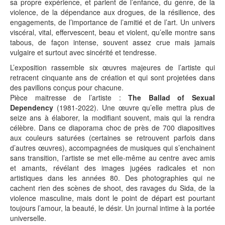
sa propre expérience, et parlent de l’enfance, du genre, de la
violence, de la dépendance aux drogues, de la résilience, des
engagements, de l’importance de l’amitié et de l’art. Un univers
viscéral, vital, effervescent, beau et violent, qu’elle montre sans
tabous, de façon intense, souvent assez crue mais jamais
vulgaire et surtout avec sincérité et tendresse.
L’exposition rassemble six œuvres majeures de l’artiste qui
retracent cinquante ans de création et qui sont projetées dans
des pavillons conçus pour chacune.
Pièce maitresse de l’artiste :
The Ballad of Sexual
Dependency
(1981-2022). Une œuvre qu’elle mettra plus de
seize ans à élaborer, la modifiant souvent, mais qui la rendra
célèbre. Dans ce diaporama choc de près de 700 diapositives
aux couleurs saturées (certaines se retrouvent parfois dans
d’autres œuvres), accompagnées de musiques qui s’enchainent
sans transition, l’artiste se met elle-même au centre avec amis
et amants, révélant des images jugées radicales et non
artistiques dans les années 80. Des photographies qui ne
cachent rien des scènes de shoot, des ravages du Sida, de la
violence masculine, mais dont le point de départ est pourtant
toujours l’amour, la beauté, le désir. Un journal intime à la portée
universelle.