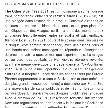
DES COMBATS ARTISTIQUES ET POLITIQUES
The Other Side
(1992-2021) est un hommage à son entourage
trans photographié entre 1972 et 2010.
Sirens
(2019-2020) est
une plongée dans l’extase de la drogue. Constitué d’images en
couleurs ou en noir et blanc, de ralentis et de gros plan très
esthétiques sur des visages, ce film alterne des moments aux
ambiances très différentes, entre sensualité et twist endiablé.
Memory Lost
(2019-2021) poursuit le voyage dans l’univers de
la drogue, côté sombre dépendance, avec des clichés flous et
une bande-son mêlant messages de répondeur, témoignages
de proches, voix lyriques et musique expérimentale. La drogue
est au cœur des combats de Nan Goldin, éternelle révoltée,
ayant elle-même développé une dépendance à l’OxyContin en
2014, à la suite d’une opération. Ce puissant analgésique
similaire à la morphine, lancé dans les années 1990 par Purdue
Pharma (appartenant à la famille Sackler, par ailleurs mécènes
des plus grands musées du monde) a déclenché aux États-Unis
une grave crise de santé publique et de très nombreux morts
par overdose. En survivante des drogues, Goldin s’est engagée
avec la création de P.A.I.N., Prescription Addiction Intervention
Now, une organisation pour dénoncer « le fric que les Sackler se
font sur les addicts » et défendre les victimes. De grands