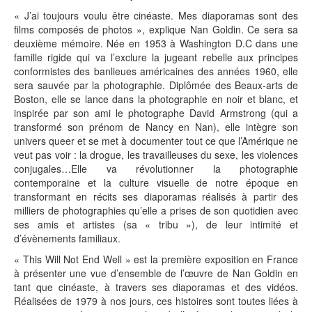
« J’ai toujours voulu être cinéaste. Mes diaporamas sont des
films composés de photos », explique Nan Goldin. Ce sera sa
deuxième mémoire. Née en 1953 à Washington D.C dans une
famille rigide qui va l’exclure la jugeant rebelle aux principes
conformistes des banlieues américaines des années 1960, elle
sera sauvée par la photographie. Diplômée des Beaux-arts de
Boston, elle se lance dans la photographie en noir et blanc, et
inspirée par son ami le photographe David Armstrong (qui a
transformé son prénom de Nancy en Nan), elle intègre son
univers queer et se met à documenter tout ce que l’Amérique ne
veut pas voir : la drogue, les travailleuses du sexe, les violences
conjugales…Elle va révolutionner la photographie
contemporaine et la culture visuelle de notre époque en
transformant en récits ses diaporamas réalisés à partir des
milliers de photographies qu’elle a prises de son quotidien avec
ses amis et artistes (sa « tribu »), de leur intimité et
d’évènements familiaux.
« This Will Not End Well » est la première exposition en France
à présenter une vue d’ensemble de l’œuvre de Nan Goldin en
tant que cinéaste, à travers ses diaporamas et des vidéos.
Réalisées de 1979 à nos jours, ces histoires sont toutes liées à