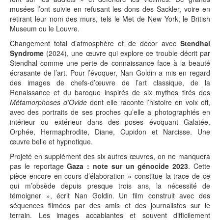
musées l’ont suivie en refusant les dons des Sackler, voire en
retirant leur nom des murs, tels le Met de New York, le British
Museum ou le Louvre.
Changement total d’atmosphère et de décor avec
Stendhal
Syndrome
(2024), une œuvre qui explore ce trouble décrit par
Stendhal comme une perte de connaissance face à la beauté
écrasante de l’art. Pour l’évoquer, Nan Goldin a mis en regard
des images de chefs-d’œuvre de l’art classique, de la
Renaissance et du baroque inspirés de six mythes tirés des
Métamorphoses d’Ovide
dont elle raconte l’histoire en voix off,
avec des portraits de ses proches qu’elle a photographiés en
intérieur ou extérieur dans des poses évoquant Galatée,
Orphée, Hermaphrodite, Diane, Cupidon et Narcisse. Une
œuvre belle et hypnotique.
Projeté en supplément des six autres œuvres, on ne manquera
pas le reportage
Gaza : note sur un génocide 2023
. Cette
pièce encore en cours d’élaboration « constitue la trace de ce
qui m’obsède depuis presque trois ans, la nécessité de
témoigner », écrit Nan Goldin. Un film construit avec des
séquences filmées par des amis et des journalistes sur le
terrain. Les images accablantes et souvent difficilement