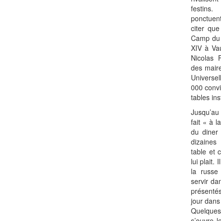
festins
ponctuent
citer qu
Camp du D
XIV à Vau
Nicolas 
des maire
Universel
000 convi
tables ins
Jusqu’au
fait « à 
du diner 
dizaines
table et 
lui plait.
la russe
servir da
présentés
jour dans 
Quelques
s’ouvre l