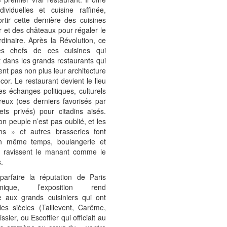
dividuelles et cuisine raffinée,
ortir cette dernière des cuisines
r et des châteaux pour régaler le
rdinaire. Après la Révolution, ce
es chefs de ces cuisines qui
nt dans les grands restaurants qui
ent pas non plus leur architecture
écor. Le restaurant devient le lieu
es échanges politiques, culturels
eux (ces derniers favorisés par
ets privés) pour citadins aisés.
on peuple n’est pas oublié, et les
ons » et autres brasseries font
En même temps, boulangerie et
ie ravissent le manant comme le
.
parfaire la réputation de Paris
omique, l’exposition rend
aux grands cuisiniers qui ont
les siècles (Taillevent, Carême,
ssier, ou Escoffier qui officiait au