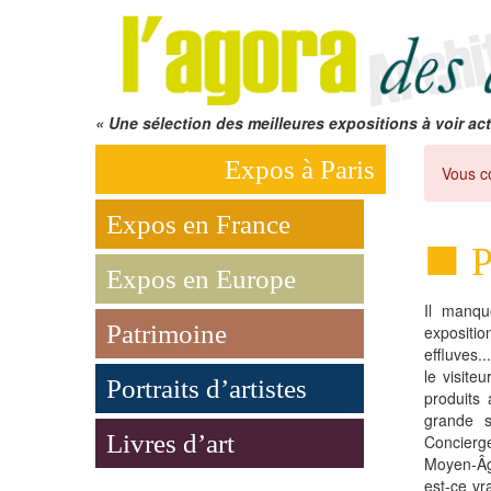
« Une sélection des meilleures expositions à voir act
Expos à Paris
Vous c
Expos en France
P
Expos en Europe
Il manqu
Patrimoine
expositio
effluves..
le visite
Portraits d’artistes
produits 
grande 
Livres d’art
Concierge
Moyen-Âg
est-ce vr