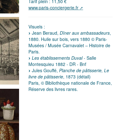
Tarif plein : 11,50 €
www.paris-conciergerie.fr
Visuels :
Jean Beraud,
Dîner aux ambassadeurs
,
1880. Huile sur bois, vers 1880 © Paris-
Musées / Musée Carnavalet – Histoire de
Paris.
Les établissements Duval
- Salle
Montesquieu 1882 - DR - Bnf
Jules Gouffé,
Planche de pâtisserie, Le
livre de pâtisserie
, 1873 (détail)
Paris, © Bibliothèque nationale de France,
Réserve des livres rares.