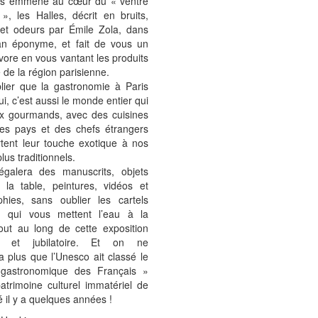
ous emmène au cœur du « ventre
», les Halles, décrit en bruits,
 et odeurs par Émile Zola, dans
n éponyme, et fait de vous un
avore en vous vantant les produits
é de la région parisienne.
lier que la gastronomie à Paris
ui, c’est aussi le monde entier qui
ux gourmands, avec des cuisines
les pays et des chefs étrangers
tent leur touche exotique à nos
plus traditionnels.
galera des manuscrits, objets
 la table, peintures, vidéos et
phies, sans oublier les cartels
es, qui vous mettent l’eau à la
out au long de cette exposition
e et jubilatoire. Et on ne
a plus que l’Unesco ait classé le
gastronomique des Français »
trimoine culturel immatériel de
é il y a quelques années !