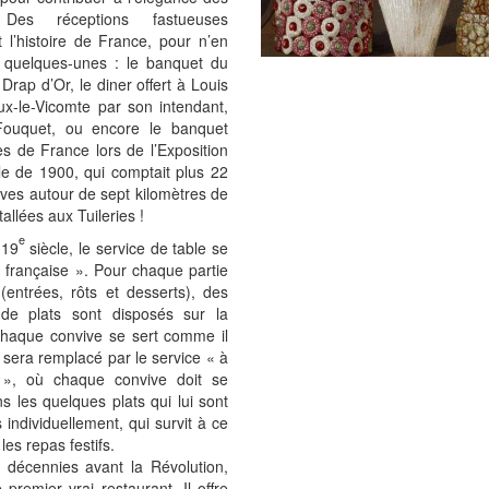
. Des réceptions fastueuses
 l’histoire de France, pour n’en
e quelques-unes : le banquet du
rap d’Or, le diner offert à Louis
x-le-Vicomte par son intendant,
Fouquet, ou encore le banquet
s de France lors de l’Exposition
le de 1900, qui comptait plus 22
ves autour de sept kilomètres de
tallées aux Tuileries !
e
 19
siècle, le service de table se
la française ». Pour chaque partie
(entrées, rôts et desserts), des
 de plats sont disposés sur la
chaque convive se sert comme il
 Il sera remplacé par le service « à
 », où chaque convive doit se
ns les quelques plats qui lui sont
 individuellement, qui survit à ce
les repas festifs.
 décennies avant la Révolution,
e premier vrai restaurant. Il offre