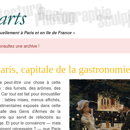
uellement à Paris et en Ile de France »
onsultez une archive !
aris, capitale de la gastronom
e peut-être une chose à cette
n : des fumets, des arômes, des
. Car tout est fait pour émoustiller
ur : tables mises, menus affichés,
alimentaires exposés dans cette
salle des Gens d’Armes de la
rie qui servit de réfectoire au
e. Et pour le convaincre — mais
aiment nécessaire ? — que Paris