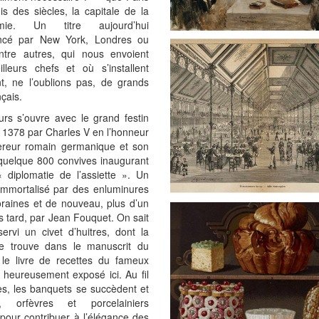
is des siècles, la capitale de la
omie. Un titre aujourd’hui
ncé par New York, Londres ou
ntre autres, qui nous envoient
lleurs chefs et où s’installent
t, ne l’oublions pas, de grands
nçais.
rs s’ouvre avec le grand festin
1378 par Charles V en l’honneur
ereur romain germanique et son
 quelque 800 convives inaugurant
« diplomatie de l’assiette ». Un
immortalisé par des enluminures
raines et de nouveau, plus d’un
us tard, par Jean Fouquet. On sait
servi un civet d’huitres, dont la
se trouve dans le manuscrit du
 le livre de recettes du fameux
t heureusement exposé ici. Au fil
es, les banquets se succèdent et
rs, orfèvres et porcelainiers
t pour contribuer à l’élégance des