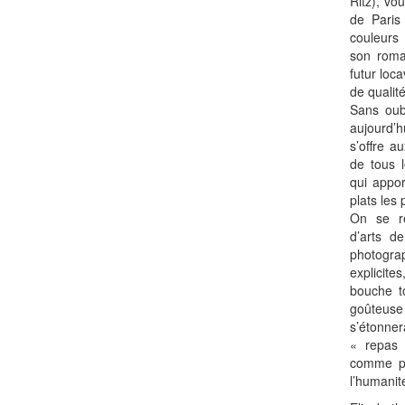
Ritz), v
de Paris 
couleurs
son roma
futur loc
de qualit
Sans oub
aujourd’h
s’offre a
de tous 
qui appor
plats les 
On se ré
d’arts de
photogra
explicit
bouche t
goûteus
s’étonner
« repas 
comme pa
l’humanit