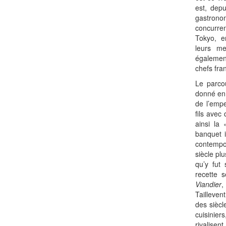
est, depu
gastron
concurre
Tokyo, e
leurs mei
égalemen
chefs fra
Le parcou
donné en 
de l’emp
fils avec
ainsi la 
banquet 
contempo
siècle pl
qu’y fut 
recette 
Viandier
,
Tailleven
des siècl
cuisinie
rivalisen