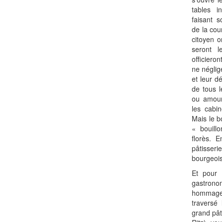
tables in
faisant s
de la cou
citoyen o
seront l
officiero
ne néglig
et leur d
de tous l
ou amour
les cabin
Mais le b
« bouill
florès. 
pâtisser
bourgeois
Et pour 
gastron
hommage 
traversé 
grand pâti