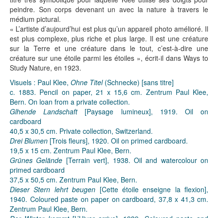
peindre. Son corps devenant un avec la nature à travers le
médium pictural.
« L’artiste d’aujourd’hui est plus qu’un appareil photo amélioré. Il
est plus complexe, plus riche et plus large. Il est une créature
sur la Terre et une créature dans le tout, c’est-à-dire une
créature sur une étoile parmi les étoiles », écrit-il dans Ways to
Study Nature, en 1923.
Visuels : Paul Klee,
Ohne Titel
(Schnecke) [sans titre]
c. 1883. Pencil on paper, 21 x 15,6 cm. Zentrum Paul Klee,
Bern. On loan from a private collection.
Glhende Landschaft
[Paysage lumineux], 1919. Oil on
cardboard
40,5 x 30,5 cm. Private collection, Switzerland.
Drei Blumen
[Trois fleurs], 1920. Oil on primed cardboard.
19,5 x 15 cm. Zentrum Paul Klee, Bern.
Grünes Gelände
[Terrain vert], 1938. Oil and watercolour on
primed cardboard
37,5 x 50,5 cm. Zentrum Paul Klee, Bern.
Dieser Stern lehrt beugen
[Cette étoile enseigne la flexion],
1940. Coloured paste on paper on cardboard, 37,8 x 41,3 cm.
Zentrum Paul Klee, Bern.