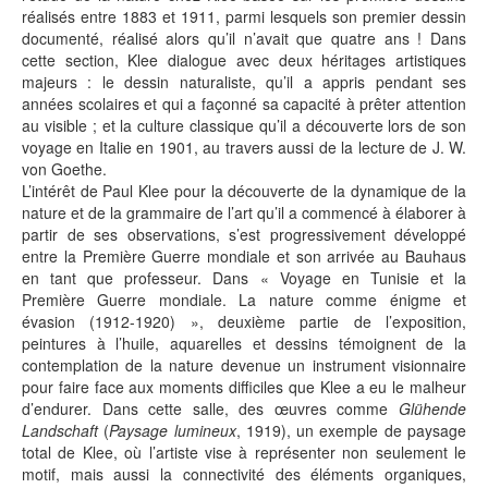
réalisés entre 1883 et 1911, parmi lesquels son premier dessin
documenté, réalisé alors qu’il n’avait que quatre ans ! Dans
cette section, Klee dialogue avec deux héritages artistiques
majeurs : le dessin naturaliste, qu’il a appris pendant ses
années scolaires et qui a façonné sa capacité à prêter attention
au visible ; et la culture classique qu’il a découverte lors de son
voyage en Italie en 1901, au travers aussi de la lecture de J. W.
von Goethe.
L’intérêt de Paul Klee pour la découverte de la dynamique de la
nature et de la grammaire de l’art qu’il a commencé à élaborer à
partir de ses observations, s’est progressivement développé
entre la Première Guerre mondiale et son arrivée au Bauhaus
en tant que professeur. Dans « Voyage en Tunisie et la
Première Guerre mondiale. La nature comme énigme et
évasion (1912-1920) », deuxième partie de l’exposition,
peintures à l’huile, aquarelles et dessins témoignent de la
contemplation de la nature devenue un instrument visionnaire
pour faire face aux moments difficiles que Klee a eu le malheur
d’endurer. Dans cette salle, des œuvres comme
Glühende
Landschaft
(
Paysage lumineux
, 1919), un exemple de paysage
total de Klee, où l’artiste vise à représenter non seulement le
motif, mais aussi la connectivité des éléments organiques,