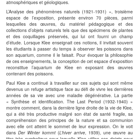
atmosphériques et géologiques.
L’Analyse des phénomènes naturels (1921-1931) », troisième
espace de l’exposition, présente environ 70 pièces, parmi
lesquelles des œuvres, du matériel pédagogique et des
collections d’objets naturels tels que des spécimens de plantes
et des coquillages préservés, qui lui ont fourni un champ
d’étude. Lorsque Klee enseignait ces notions, il invitait souvent
les étudiants à passer du temps à observer les poissons dans
son aquarium, comme il le faisait. Pour évoquer la philosophie
de ces enseignements, la conception de cet espace d’exposition
reconstitue l’aquarium de Klee en exposant des œuvres
contenant des poissons.
Paul Klee a continué à travailler sur ces sujets qui sont même
devenus un refuge artistique face au défi de vivre les dernières
années de sa vie avec une maladie dégénérative. La partie
« Synthèse et identification. The Last Period (1932-1940) »
montre comment, dans la dernière ligne droite de la vie de Klee,
qui a été très productive malgré son état de santé fragile, sa
compréhension des principes de la nature et sa communion
avec elle ont atteint le sommet de leur expression. On le voit
dans
Der Winter kommt
(
L’hiver arrive
, 1939), une œuvre au
titre très symbolique pour laquelle Klee utilise ses doigts pour