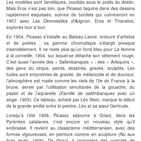
Les modèles sont faméliques, courbés sous le poids du destin.
Mais Eros n’est pas loin, que Picasso taquine dans des dessins
rapidement esquissés, scènes de bordels qui culmineront en
1907 avec
Les Demoiselles d’Avignon
. Eros et Thanatos,
explorés tour à tour.
En 1904, Picasso s’installe au Bateau-Lavoir, entouré d’artistes
et de poètes ; sa gamme chromatique s’élargit presque
insensiblement. Il ne reste plus qu’un fond bleu pour
La femme
à la corneille
, 1904, sur lequel se détache son vêtement rouge.
C’est aussi l’année des « Saltimbanques » : des « Arlequins »,
des gens du cirque, peints, dessinés, gravés, sculptés. Les
huiles sont empreintes de gravité, de mélancolie et de douceur,
l’atmosphère est rosée comme les ciels de l’Ile de France à la
brune, servie par l’utilisation simultanée de la gouache, du
pastel et de l’aquarelle (
Famille de saltimbanques avec un
singe
, 1905). Ce tableau, acheté par Léo Stein, marque le début
de la grande amitié entre le peintre, Léo et sa sœur Gertrude.
Lorsqu’à l’été 1906, Picasso séjourne à Gósol, dans les
Pyrénées catalanes, c’est encore un nouveau style qu’il
embrasse. Il revient au classicisme méditerranéen, avec des
formes vigoureuses, en peinture comme en sculpture (
Nu aux
bras levés
, 1906). De Gósol, il rapportera des portraits de