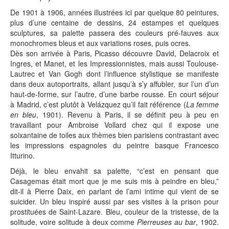
De 1901 à 1906, années illustrées ici par quelque 80 peintures,
plus d’une centaine de dessins, 24 estampes et quelques
sculptures, sa palette passera des couleurs pré-fauves aux
monochromes bleus et aux variations roses, puis ocres.
Dès son arrivée à Paris, Picasso découvre David, Delacroix et
Ingres, et Manet, et les Impressionnistes, mais aussi Toulouse-
Lautrec et Van Gogh dont l’influence stylistique se manifeste
dans deux autoportraits, allant jusqu’à s’y affubler, sur l’un d’un
haut-de-forme, sur l’autre, d’une barbe rousse. En court séjour
à Madrid, c’est plutôt à Velázquez qu’il fait référence (
La femme
en bleu
, 1901). Revenu à Paris, il se définit peu à peu en
travaillant pour Ambroise Vollard chez qui il expose une
soixantaine de toiles aux thèmes bien parisiens contrastant avec
les impressions espagnoles du peintre basque Francesco
Itturino.
Déjà, le bleu envahit sa palette, “c’est en pensant que
Casagemas était mort que je me suis mis à peindre en bleu,”
dit-il à Pierre Daix, en parlant de l’ami intime qui vient de se
suicider. Un bleu inspiré aussi par ses visites à la prison pour
prostituées de Saint-Lazare. Bleu, couleur de la tristesse, de la
solitude, voire solitude à deux comme
Pierreuses au bar
, 1902.