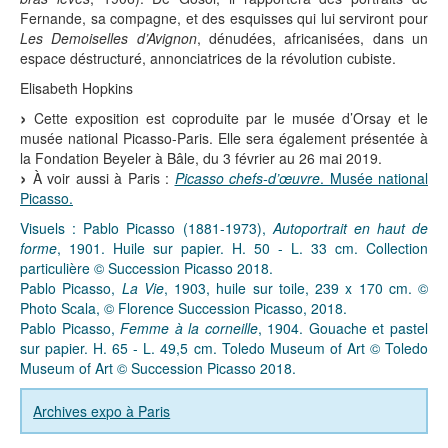
Fernande, sa compagne, et des esquisses qui lui serviront pour
Les Demoiselles d’Avignon
, dénudées, africanisées, dans un
espace déstructuré, annonciatrices de la révolution cubiste.
Elisabeth Hopkins
Cette exposition est coproduite par le musée d’Orsay et le
musée national Picasso-Paris. Elle sera également présentée à
la Fondation Beyeler à Bâle, du 3 février au 26 mai 2019.
À voir aussi à Paris :
Picasso chefs-d’œuvre
. Musée national
Picasso.
Visuels : Pablo Picasso (1881-1973),
Autoportrait en haut de
forme
, 1901. Huile sur papier. H. 50 - L. 33 cm. Collection
particulière © Succession Picasso 2018.
Pablo Picasso,
La Vie
, 1903, huile sur toile, 239 x 170 cm. ©
Photo Scala, © Florence Succession Picasso, 2018.
Pablo Picasso,
Femme à la corneille
, 1904. Gouache et pastel
sur papier. H. 65 - L. 49,5 cm. Toledo Museum of Art © Toledo
Museum of Art © Succession Picasso 2018.
Archives expo à Paris