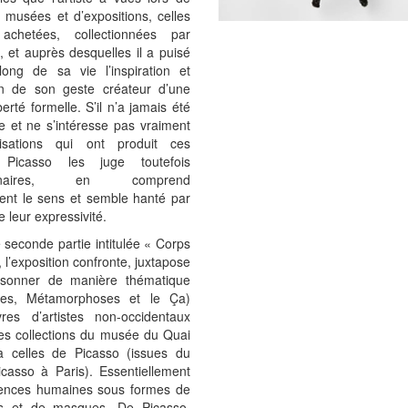
e musées et d’expositions, celles
achetées, collectionnées par
, et auprès desquelles il a puisé
long de sa vie l’inspiration et
ion de son geste créateur d’une
berté formelle. S’il n’a jamais été
e et ne s’intéresse pas vraiment
lisations qui ont produit ces
 Picasso les juge toutefois
rdinaires, en comprend
ent le sens et semble hanté par
e leur expressivité.
seconde partie intitulée « Corps
, l’exposition confronte, juxtapose
résonner de manière thématique
pes, Métamorphoses et le Ça)
es d’artistes non-occidentaux
es collections du musée du Quai
 à celles de Picasso (issues du
casso à Paris). Essentiellement
ences humaines sous formes de
es et de masques. De Picasso,