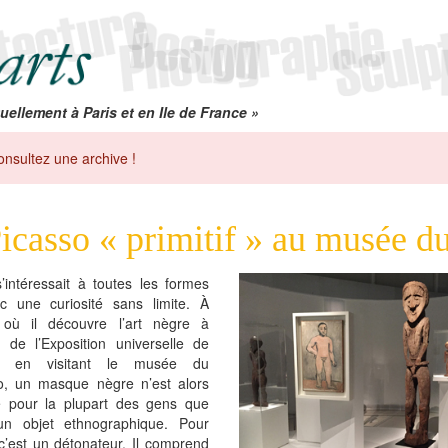
uellement à Paris et en Ile de France »
onsultez une archive !
icasso « primitif » au musée d
’intéressait à toutes les formes
ec une curiosité sans limite. À
 où il découvre l’art nègre à
n de l’Exposition universelle de
 en visitant le musée du
o, un masque nègre n’est alors
é pour la plupart des gens que
n objet ethnographique. Pour
c’est un détonateur. Il comprend