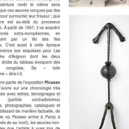
peinture revêt le même sens
que ces œuvres conçues par des
ur surmonter leur frayeur ; que
ure est au-delà du processus
e. À partir de 1907, il va acquérir
res extra-européennes, en
ant par un tiki des îles
s. C’est aussi à cette époque
mmence ses esquisses pour
Les
les d’Avignon
dont les deux
 droite du tableau évoquent des
s congolais. Sa « toile
e » dira-t-il.
re partie de l’exposition
Picasso
s’ouvre sur une chronologie très
ée avec lettres, témoignages et
ns (parfois contradictoires)
s, photographies, catalogues et
ablissant de manière factuelle, de
te où Picasso arrive à Paris) à
ée de sa mort), les œuvres non-
les que l’artiste à vues lors de