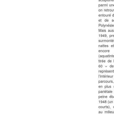
parmi une
on retro
entouré d
et de s
Polynési
Mais aus
1949, pr
surmont
nattes e
encore 
(aquatint
tirée de 
60 » de
représe
l’intérie
parcours
en plus 
pariétal
peine é
1948 (un
courts),
au milie