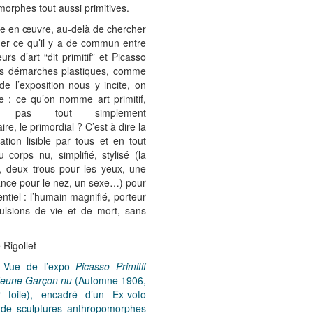
orphes tout aussi primitives.
e en œuvre, au-delà de chercher
uer ce qu’il y a de commun entre
urs d’art “dit primitif” et Picasso
rs démarches plastiques, comme
 de l’exposition nous y incite, on
ge : ce qu’on nomme art primitif,
ce pas tout simplement
ire, le primordial ? C’est à dire la
ation lisible par tous et en tout
 corps nu, simplifié, stylisé (la
té, deux trous pour les yeux, une
nce pour le nez, un sexe…) pour
entiel : l’humain magnifié, porteur
ulsions de vie et de mort, sans
 Rigollet
: Vue de l’expo
Picasso Primitif
Jeune Garçon nu
(Automne 1906,
r toile), encadré d’un Ex-voto
t de sculptures anthropomorphes