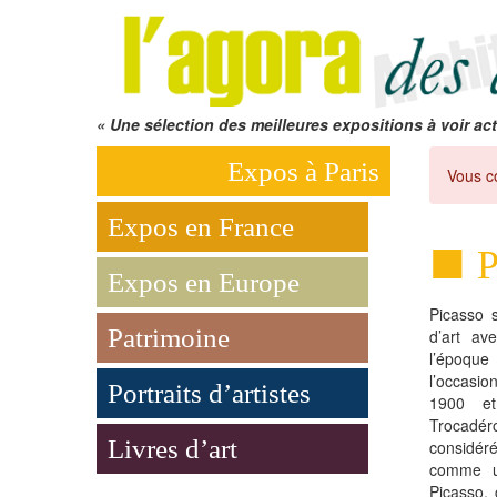
« Une sélection des meilleures expositions à voir act
Expos à Paris
Vous c
Expos en France
P
Expos en Europe
Picasso s
Patrimoine
d’art av
l’époque
l’occasio
Portraits d’artistes
1900 et
Trocadér
Livres d’art
considér
comme u
Picasso, 