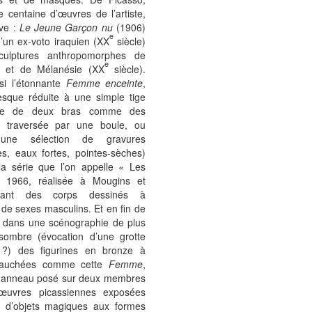
 centaine d’œuvres de l’artiste,
uve :
Le Jeune Garçon nu
(1906)
e
’un ex-voto iraquien (XX
siècle)
culptures anthropomorphes de
e
e et de Mélanésie (XX
siècle).
si l’étonnante
Femme enceinte
,
esque réduite à une simple tige
ée de deux bras comme des
t traversée par une boule, ou
une sélection de gravures
es, eaux fortes, pointes-sèches)
la série que l’on appelle « Les
 1966, réalisée à Mougins et
ntant des corps dessinés à
ur de sexes masculins. Et en fin de
, dans une scénographie de plus
sombre (évocation d’une grotte
e ?) des figurines en bronze à
bauchées comme cette
Femme
,
 anneau posé sur deux membres
 œuvres picassiennes exposées
u d’objets magiques aux formes