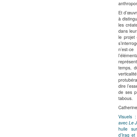
anthropom
Et d’œuvr
à disting
les créate
dans leu
le projet
s’interro
n’est-
l’élémenta
représent
temps, du
verticali
protubéra
dire l’ess
de ses p
tabous.
Catherine
Visuels 
avec
Le 
huile su
d’Iraq e