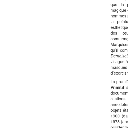
que la 
magique 
hommes po
la peint
esthétiqu
des œuv
commenç
Marquise
qu’il co
Demoisel
visages à
masque
d’exorcism
La premiè
Primitif
document
citatio
anecdote
objets ét
1900 (da
1973 (ann
occidenta