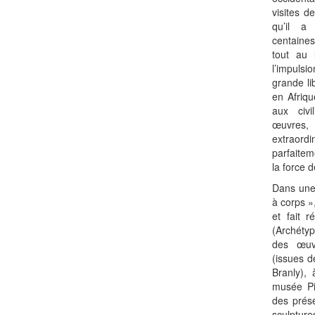
visites d
qu’il a 
centaines
tout au 
l’impuls
grande li
en Afriqu
aux civi
œuvres,
extrao
parfaitem
la force d
Dans une 
à corps »
et fait 
(Archéty
des œuvr
(issues d
Branly),
musée Pi
des prés
sculptur