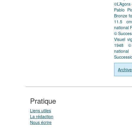
©L’Agora 
Pablo P
Bronze fo
11.5 c
national 
© Succes
Visuel v
1948 ©
national
Successi
Archive
Pratique
Liens utiles
La rédaction
Nous écrire