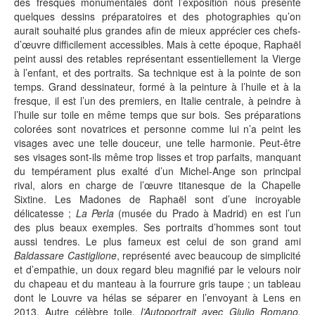
des fresques monumentales dont l’exposition nous présente
quelques dessins préparatoires et des photographies qu’on
aurait souhaité plus grandes afin de mieux apprécier ces chefs-
d’œuvre difficilement accessibles. Mais à cette époque, Raphaël
peint aussi des retables représentant essentiellement la Vierge
à l’enfant, et des portraits. Sa technique est à la pointe de son
temps. Grand dessinateur, formé à la peinture à l’huile et à la
fresque, il est l’un des premiers, en Italie centrale, à peindre à
l’huile sur toile en même temps que sur bois. Ses préparations
colorées sont novatrices et personne comme lui n’a peint les
visages avec une telle douceur, une telle harmonie. Peut-être
ses visages sont-ils même trop lisses et trop parfaits, manquant
du tempérament plus exalté d’un Michel-Ange son principal
rival, alors en charge de l’œuvre titanesque de la Chapelle
Sixtine. Les Madones de Raphaël sont d’une incroyable
délicatesse ;
La Perla
(musée du Prado à Madrid) en est l’un
des plus beaux exemples. Ses portraits d’hommes sont tout
aussi tendres. Le plus fameux est celui de son grand ami
Baldassare Castiglione
, représenté avec beaucoup de simplicité
et d’empathie, un doux regard bleu magnifié par le velours noir
du chapeau et du manteau à la fourrure gris taupe ; un tableau
dont le Louvre va hélas se séparer en l’envoyant à Lens en
2013. Autre célèbre toile,
l’Autoportrait avec Giulio Romano,