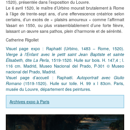
1520), présentée dans l’exposition du Louvre.
Le 6 avril 1520, le maître d’Urbino mourait brutalement à Rome
à l’âge de trente-sept ans, d’une effervescence créatrice selon
certains, d’un excès de « plaisirs amoureux » comme l’affirmait
Vasari en 1550, ou plus vraisemblablement d’une forte fièvre,
laissant un œuvre sans pathos, plein d’harmonie et de sérénité.
Catherine Rigollet
Visuel page expo : Raphaël (Urbino, 1483 – Rome, 1520).
Vierge à l’Enfant avec le petit saint Jean Baptiste et sainte
Élisabeth,
dite
La Perla
, 1519-1520. Huile sur bois. H. 147,4 ; l.
116 cm. Madrid, Museo Nacional del Prado, P-301 © Museo
nacional del Prado, Madrid.
Visuel page d’accueil : Raphaël.
Autoportrait avec Giulio
Romano
(1519-1520). Huile sur toile. H. 99 x l 83cm. Paris,
musée du Louvre, département des peintures.
Archives expo à Paris