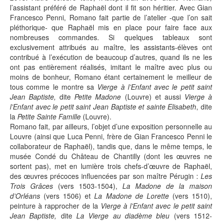
l’assistant préféré de Raphaël dont il fit son héritier. Avec Gian
Francesco Penni, Romano fait partie de l’atelier -que l’on sait
pléthorique- que Raphaël mis en place pour faire face aux
nombreuses commandes. Si quelques tableaux sont
exclusivement attribués au maître, les assistants-élèves ont
contribué à l’exécution de beaucoup d’autres, quand ils ne les
ont pas entièrement réalisés, imitant le maître avec plus ou
moins de bonheur, Romano étant certainement le meilleur de
tous comme le montre sa
Vierge à l’Enfant avec le petit saint
Jean Baptiste,
dite
Petite Madone
(Louvre) et aussi
Vierge à
l’Enfant avec le petit saint Jean Baptiste et sainte Elisabeth
, dite
la
Petite Sainte Famille
(Louvre).
Romano fait, par ailleurs, l’objet d’une exposition personnelle au
Louvre (ainsi que Luca Penni, frère de Gian Francesco Penni le
collaborateur de Raphaël), tandis que, dans le même temps, le
musée Condé du Château de Chantilly (dont les œuvres ne
sortent pas), met en lumière trois chefs-d’œuvre de Raphaël,
des œuvres précoces influencées par son maître Pérugin :
Les
Trois Grâces
(vers 1503-1504),
La Madone de la maison
d’Orléans
(vers 1506) et
La Madone de Lorette
(vers 1510),
peinture à rapprocher de la
Vierge à l’Enfant avec le petit saint
Jean Baptiste,
dite
La Vierge au diadème bleu
(vers 1512-